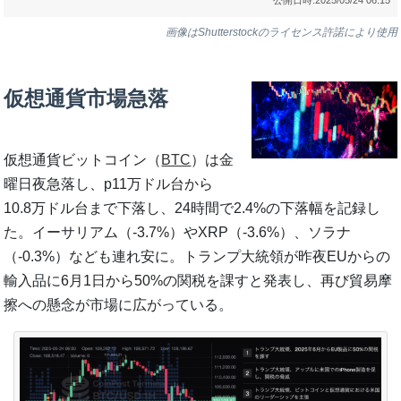
画像はShutterstockのライセンス許諾により使用
仮想通貨市場急落
仮想通貨ビットコイン（
BTC
）は金
曜日夜急落し、p11万ドル台から
10.8万ドル台まで下落し、24時間で2.4%の下落幅を記録し
た。イーサリアム（-3.7%）やXRP（-3.6%）、ソラナ
（-0.3%）なども連れ安に。トランプ大統領が昨夜EUからの
輸入品に6月1日から50%の関税を課すと発表し、再び貿易摩
擦への懸念が市場に広がっている。