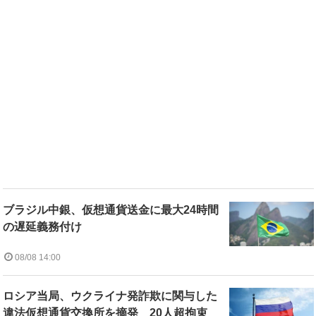
ブラジル中銀、仮想通貨送金に最大24時間
の遅延義務付け
08/08 14:00
ロシア当局、ウクライナ発詐欺に関与した
違法仮想通貨交換所を摘発 20人超拘束