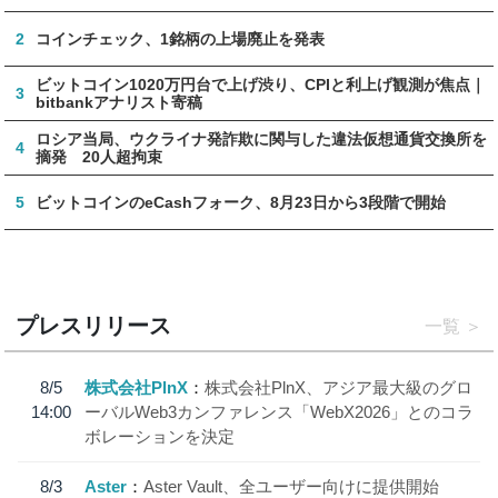
2
コインチェック、1銘柄の上場廃止を発表
ビットコイン1020万円台で上げ渋り、CPIと利上げ観測が焦点｜
3
bitbankアナリスト寄稿
ロシア当局、ウクライナ発詐欺に関与した違法仮想通貨交換所を
4
摘発 20人超拘束
5
ビットコインのeCashフォーク、8月23日から3段階で開始
プレスリリース
一覧
8/5
株式会社PlnX
株式会社PlnX、アジア最大級のグロ
14:00
ーバルWeb3カンファレンス「WebX2026」とのコラ
ボレーションを決定
8/3
Aster
Aster Vault、全ユーザー向けに提供開始