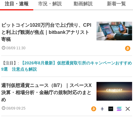
注目・速報
市況・解説
動画解説
新着一覧
ビットコイン1020万円台で上げ渋り、CPI
と利上げ観測が焦点｜bitbankアナリスト
寄稿
08/09 11:30
【注目】:
【2026年8月最新】仮想通貨取引所のキャンペーンおすすめ
9選 注意点も解説
週刊仮想通貨ニュース（8/7）｜スペースX
決算・相場分析・金融庁の規制対応のまと
め
08/09 09:25