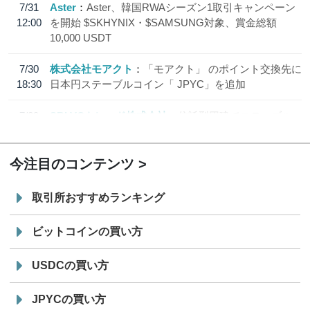
7/31
Aster
Aster、韓国RWAシーズン1取引キャンペーン
12:00
を開始 $SKHYNIX・$SAMSUNG対象、賞金総額
10,000 USDT
7/30
株式会社モアクト
「モアクト」 のポイント交換先に
18:30
日本円ステーブルコイン「 JPYC」を追加
7/29
SBI VCトレード株式会社
信託型円建てステーブル
19:30
コイン「JPYSC」徹底解説セミナーを開催
今注目のコンテンツ
取引所おすすめランキング
ビットコインの買い方
USDCの買い方
JPYCの買い方