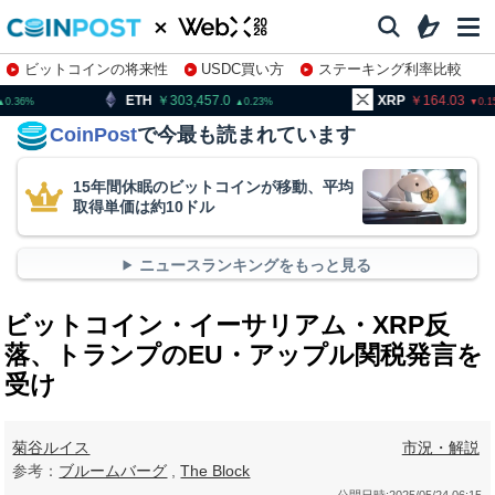
ビットコインの将来性
USDC買い方
ステーキング利率比較
株特集・関連銘柄
303,457.0
XRP
164.03
BNB
0.23
0.15
CoinPost
で今最も読まれています
15年間休眠のビットコインが移動、平均
取得単価は約10ドル
ニュースランキングをもっと見る
ビットコイン・イーサリアム・XRP反
落、トランプのEU・アップル関税発言を
受け
菊谷ルイス
市況・解説
参考：
ブルームバーグ
,
The Block
公開日時:
2025/05/24 06:15