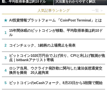
動、平均取得単価は約10ドル
大法案をわかりやすく解説
人気記事ランキング
一覧 ＞
★
AI投資情報プラットフォーム 「CoinPost Terminal」とは
15年間休眠のビットコインが移動、平均取得単価は約10ド
1
ル
2
コインチェック、1銘柄の上場廃止を発表
ビットコイン1020万円台で上げ渋り、CPIと利上げ観測が焦
3
点｜bitbankアナリスト寄稿
ロシア当局、ウクライナ発詐欺に関与した違法仮想通貨交
4
換所を摘発 20人超拘束
5
ビットコインのeCashフォーク、8月23日から3段階で開始