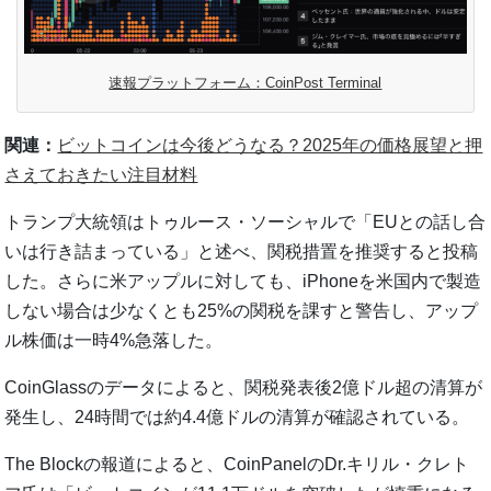
速報プラットフォーム：CoinPost Terminal
関連：
ビットコインは今後どうなる？2025年の価格展望と押
さえておきたい注目材料
トランプ大統領はトゥルース・ソーシャルで「EUとの話し合
いは行き詰まっている」と述べ、関税措置を推奨すると投稿
した。さらに米アップルに対しても、iPhoneを米国内で製造
しない場合は少なくとも25%の関税を課すと警告し、アップ
ル株価は一時4%急落した。
CoinGlassのデータによると、関税発表後2億ドル超の清算が
発生し、24時間では約4.4億ドルの清算が確認されている。
The Blockの報道によると、CoinPanelのDr.キリル・クレト