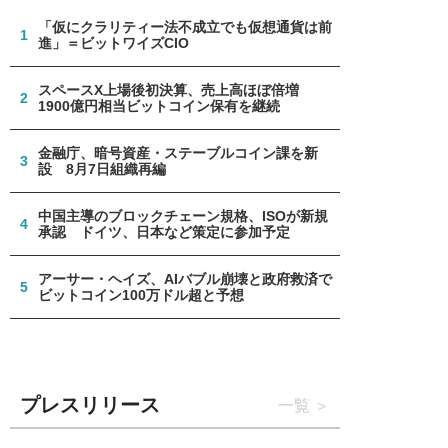
「仮にクラリティー法不成立でも仮想通貨は前
1
進」＝ビットワイズCIO
スペースX上場後初決算、売上高ほぼ倍増
2
1900億円相当ビットコイン保有を継続
金融庁、暗号資産・ステーブルコイン課を新
3
設 8月7日組織再編
中国主導のブロックチェーン規格、ISOが新規
4
承認 ドイツ、日本など策定に参加予定
アーサー・ヘイズ、AIバブル崩壊と政府救済で
5
ビットコイン100万ドル超と予想
プレスリリース
一覧