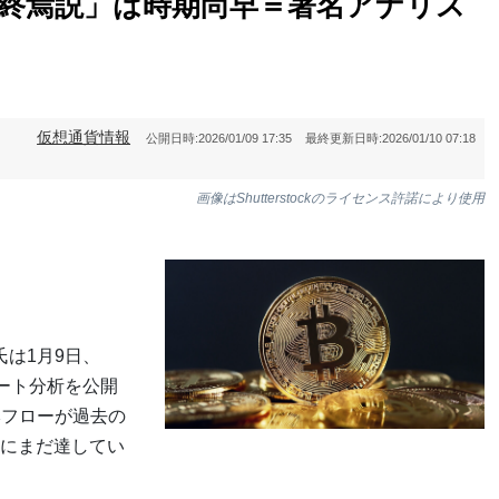
終焉説」は時期尚早＝著名アナリス
仮想通貨情報
公開日時:
2026/01/09 17:35
最終更新日時:
2026/01/10 07:18
画像はShutterstockのライセンス許諾により使用
氏は1月9日、
ャート分析を公開
本フローが過去の
にまだ達してい