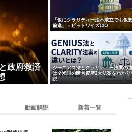
「仮にクラリティー法不成立でも仮
前進」＝ビットワイズCIO
壊と政府救済
ジーニアス法とクラリティー法案の
は？米国の暗号資産2大法案をわかり
想
説
動画解説
新着一覧