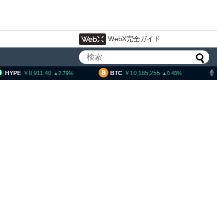
WebX完全ガイド
911.40
BTC
10,185,255
ETH
300,
2.79
0.48
X上場後初決算、売上高ほ
1900億円相当ビットコイ
継続