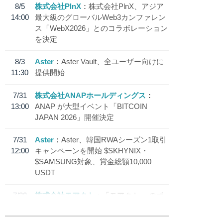
8/5
株式会社PlnX
株式会社PlnX、アジア
14:00
最大級のグローバルWeb3カンファレン
ス「WebX2026」とのコラボレーション
を決定
8/3
Aster
Aster Vault、全ユーザー向けに
11:30
提供開始
7/31
株式会社ANAPホールディングス
13:00
ANAP が大型イベント「BITCOIN
JAPAN 2026」開催決定
7/31
Aster
Aster、韓国RWAシーズン1取引
12:00
キャンペーンを開始 $SKHYNIX・
$SAMSUNG対象、賞金総額10,000
USDT
7/30
株式会社モアクト
「モアクト」 のポ
18:30
イント交換先に日本円ステーブルコイン
「 JPYC」を追加