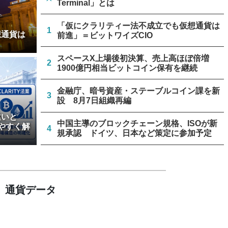
Terminal」とは
「仮にクラリティー法不成立でも仮想通貨は
1
想通貨は
前進」＝ビットワイズCIO
スペースX上場後初決算、売上高ほぼ倍増
2
1900億円相当ビットコイン保有を継続
金融庁、暗号資産・ステーブルコイン課を新
3
設 8月7日組織再編
違いと
中国主導のブロックチェーン規格、ISOが新
やすく解
4
規承認 ドイツ、日本など策定に参加予定
アメリカンビットコイン、BTC採掘量過去最
5
高 保有数は8000BTC超
通貨データ