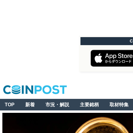
C
TOP
新着
市況・解説
主要銘柄
取材特集