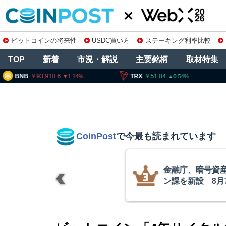
ビットコインの将来性
USDC買い方
ステーキング利率比較
TOP
新着
市況・解説
主要銘柄
取材特集
93,910.6
TRX
51.84
SOL
1
1.14
0.54
CoinPost
で今最も読まれています
テーブルコイ
「仮にクラリテ
織再編
想通貨は前進」