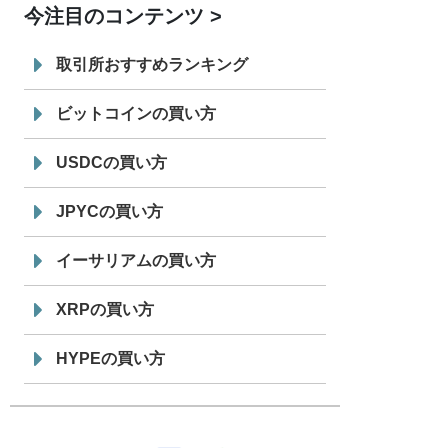
今注目のコンテンツ
7/29
SBI VCトレード株式会社
信託型円建
19:30
てステーブルコイン「JPYSC」徹底解
取引所おすすめランキング
説セミナーを開催
ビットコインの買い方
USDCの買い方
JPYCの買い方
イーサリアムの買い方
XRPの買い方
HYPEの買い方