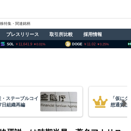
株特集・関連銘柄
プレスリリース
取引所比較
採用情報
1,641.9
DOGE
11.02
HYPE
8,
0.01
0.25
ィー法不成立でも仮
スペース
＝ビットワイズCIO
ぼ倍増 
ン保有を