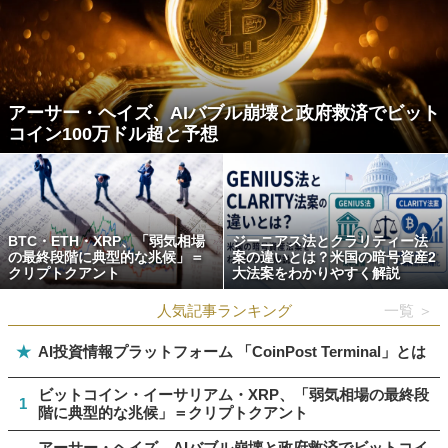
アーサー・ヘイズ、AIバブル崩壊と政府救済でビット
コイン100万ドル超と予想
BTC・ETH・XRP、「弱気相場
ジーニアス法とクラリティー法
の最終段階に典型的な兆候」＝
案の違いとは？米国の暗号資産2
クリプトクアント
大法案をわかりやすく解説
人気記事ランキング
一覧 ＞
★
AI投資情報プラットフォーム 「CoinPost Terminal」とは
ビットコイン・イーサリアム・XRP、「弱気相場の最終段
1
階に典型的な兆候」＝クリプトクアント
アーサー・ヘイズ、AIバブル崩壊と政府救済でビットコイ