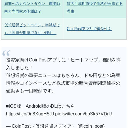
減期へのカウントダウン、市場動
貨の半減期前後で価格が高騰する
向と専門家の予測は？
理由
仮想通貨ビットコイン、半減期で
CoinPostアプリで優位性を
も「高騰が期待できない理由」
投資家向けCoinPostアプリに「ヒートマップ」機能を導
入しました！
仮想通貨の重要ニュースはもちろん、ドル円などの為替
情報やコインベースなど株式市場の暗号資産関連銘柄の
値動きも一目瞭然です。
■iOS版、Android版のDLはこちら
https://t.co/9g8XugH5JJ
pic.twitter.com/bpSk57VDrU
— CoinPost（仮想通貨メディア） (@coin_post)