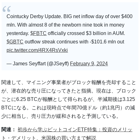
Cointucky Derby Update. BIG net inflow day of over $400
mln. With almost 8 of the newborn nine took in money
yesterday.
$FBTC
officially crossed $3 billion in AUM.
$GBTC
outflow streak continues with -$101.6 mln out
pic.twitter.com/4RX4RsVxki
— James Seyffart (@JSeyff)
February 9, 2024
関連して、マイニング事業者がブロック報酬を売却すること
が、潜在的な売り圧になってきたと指摘。現在は、ブロック
ごとに6.25 BTCが報酬として得られるが、半減期後は3.125
BTCになる。これは現時点で年間70億ドル（約1兆円）の減
少に相当し、売り圧力が緩和されると予測している。
関連：
初歩から学ぶビットコインETF特集：投資のメリッ
ト・デメリット、米国株の買い方まで解説