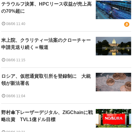
テラウルフ決算、HPCリース収益が売上高
の70%超に
08/06 11:40
米上院、クラリティー法案のクローチャー
申請見送り続く＝報道
08/06 11:15
ロシア、仮想通貨取引所を登録制に 大統
領が新法署名
08/06 11:04
野村傘下レーザーデジタル、ZIGChainに戦
略出資 TVL1億ドル目標