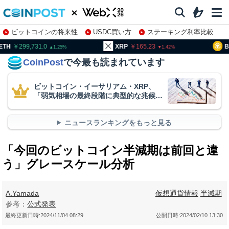
ビットコインの将来性
USDC買い方
ステーキング利率比較
株特集・関連銘柄
99,731.0
XRP
165.23
BNB
93
1.25
1.42
CoinPost
で今最も読まれています
ビットコイン・イーサリアム・XRP、
「弱気相場の最終段階に典型的な兆候」
＝クリプトクアント
ニュースランキングをもっと見る
「今回のビットコイン半減期は前回と違
う」グレースケール分析
A.Yamada
仮想通貨情報
半減期
参考：
公式発表
最終更新日時:
2024/11/04 08:29
公開日時:
2024/02/10 13:30