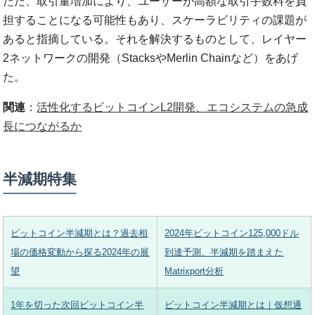
ただ、取引量増加により、ユーザーが高額な取引手数料を負
担することになる可能性もあり、スケーラビリティの課題が
あると指摘している。それを解決するものとして、レイヤー
2ネットワークの開発（StacksやMerlin Chainなど）をあげ
た。
関連
：
活性化するビットコインL2開発、エコシステムの急成
長につながるか
半減期特集
ビットコイン半減期とは？過去相
2024年ビットコイン125,000ドル
場の価格変動から探る2024年の展
到達予測、半減期を踏まえた
望
Matrixport分析
1年を切った次回ビットコイン半
ビットコイン半減期とは｜仮想通