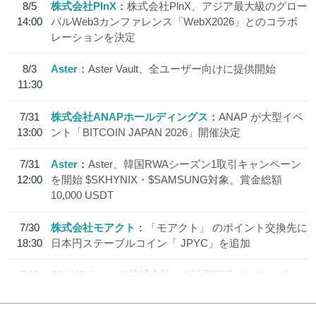
8/5
株式会社PlnX
株式会社PlnX、アジア最大級のグロー
14:00
バルWeb3カンファレンス「WebX2026」とのコラボ
レーションを決定
8/3
Aster
Aster Vault、全ユーザー向けに提供開始
11:30
7/31
株式会社ANAPホールディングス
ANAP が大型イベ
13:00
ント「BITCOIN JAPAN 2026」開催決定
7/31
Aster
Aster、韓国RWAシーズン1取引キャンペーン
12:00
を開始 $SKHYNIX・$SAMSUNG対象、賞金総額
10,000 USDT
7/30
株式会社モアクト
「モアクト」 のポイント交換先に
18:30
日本円ステーブルコイン「 JPYC」を追加
7/29
SBI VCトレード株式会社
信託型円建てステーブル
19:30
コイン「JPYSC」徹底解説セミナーを開催