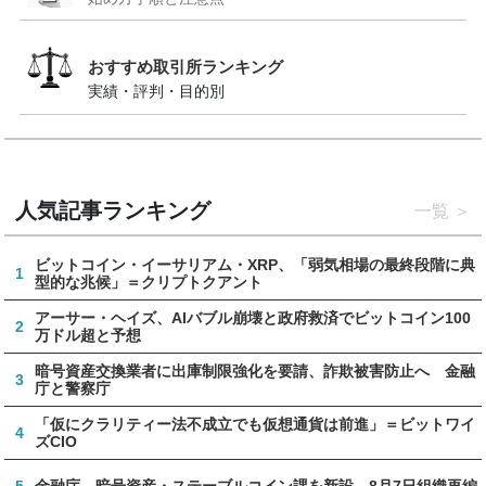
おすすめ取引所ランキング
実績・評判・目的別
人気記事ランキング
一覧
ビットコイン・イーサリアム・XRP、「弱気相場の最終段階に典
1
型的な兆候」＝クリプトクアント
アーサー・ヘイズ、AIバブル崩壊と政府救済でビットコイン100
2
万ドル超と予想
暗号資産交換業者に出庫制限強化を要請、詐欺被害防止へ 金融
3
庁と警察庁
「仮にクラリティー法不成立でも仮想通貨は前進」＝ビットワイ
4
ズCIO