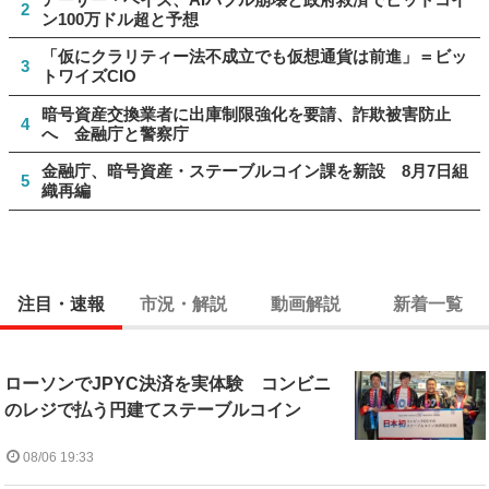
2
ン100万ドル超と予想
「仮にクラリティー法不成立でも仮想通貨は前進」＝ビッ
3
トワイズCIO
暗号資産交換業者に出庫制限強化を要請、詐欺被害防止
4
へ 金融庁と警察庁
金融庁、暗号資産・ステーブルコイン課を新設 8月7日組
5
織再編
注目・速報
市況・解説
動画解説
新着一覧
ローソンでJPYC決済を実体験 コンビニ
のレジで払う円建てステーブルコイン
08/06 19:33