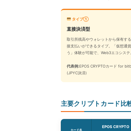
タイプ①
直接決済型
取引所残高やウォレットから保有す
接支払いができるタイプ。「仮想通
う」体験が可能で、Web3エコシス
代表例:
EPOS CRYPTOカード for bi
(JPYC決済)
主要クリプトカード比較表
EPOS CRYPTO
カード名