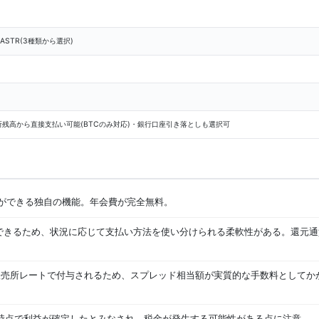
 / ASTR(3種類から選択)
取引所残高から直接支払い可能(BTCのみ対応)・銀行口座引き落としも選択可
支払いができる独自の機能。年会費が完全無料。
きるため、状況に応じて支払い方法を使い分けられる柔軟性がある。還元通貨もB
kの販売所レートで付与されるため、スプレッド相当額が実質的な手数料として
時点で利益が確定したとみなされ、税金が発生する可能性がある点に注意。