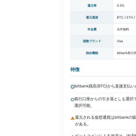
還元率
0.5%
還元通貨
BTC / ETH
年会費
永年無料
国際ブランド
Visa
独自機能
bitbank
特徴
bitbank残高(BTC)から直接
◎
銀行口座からの引き落としも選択で
○
選択可能。
還元される仮想通貨はbitban
▲
がある。
ビットコインによる決済は、決済