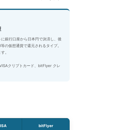
型
うに銀行口座から日本円で決済し、後
TH等の仮想通貨で還元されるタイプ。
ます。
BI VISAクリプトカード、bitFlyer クレ
VISA
bitFlyer