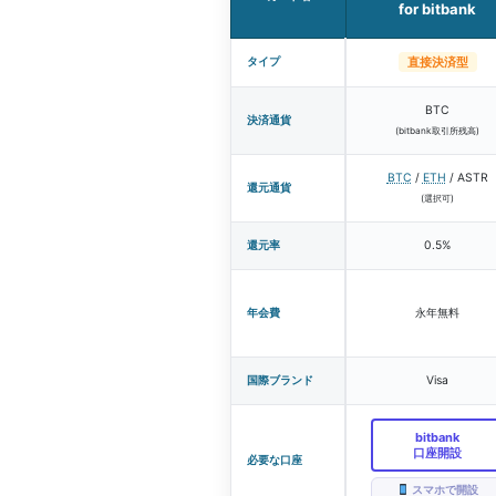
for bitbank
タイプ
直接決済型
BTC
決済通貨
(bitbank取引所残高)
BTC
/
ETH
/ ASTR
還元通貨
(選択可)
還元率
0.5%
年会費
永年無料
国際ブランド
Visa
bitbank
口座開設
必要な口座
スマホで開設