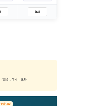
細
詳細
「実際に使う」体験
直接決済型