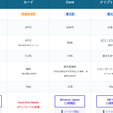
カード
Card
クリプト
直接決済型
還元型
還元
JPYC
日本円
日本
JPYC
BTC
/
ET
BNB
(Avalancheチェーン)
(選択
0.3%
1.6%
最大0.8
初年度無料
無料
スタンダード
（2年目以降は年10万円以上で無料、未
（発行費2,500円)
ゴールド:6
達時1,650円)
Visa
JCB
Vis
Binance Japan
SBI 
Hash Port Wallet
口座開設
口座
ダウンロードが必要
スマホで開設
スマホ