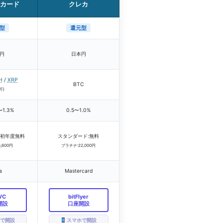
カード
クレカ
型
還元型
円
日本円
H
/
XRP
BTC
可)
〜1.3%
0.5〜1.0%
:初年度無料
スタンダード:無料
,600円
プラチナ:22,000円
a
Mastercard
VC
bitFlyer
開設
口座開設
で開設
スマホで開設