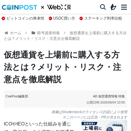
ビットコインの将来性
USDC買い方
ステーキング利率比較
株特集・関連銘柄
ホーム
暗号資産特集
仮想通貨を上場前に購入する方法
とは？メリット・リスク・注意点を徹底解説
仮想通貨を上場前に購入する方
法とは？メリット・リスク・注
意点を徹底解説
CoinPost編集部
AD
仮想通貨情報
特集
公開日時:
2026/06/04 10:00
画像はShutterstockのライセンス許諾により使用
※このページには広告・PRが含まれます
ICOやIEOといった仕組みを通じ