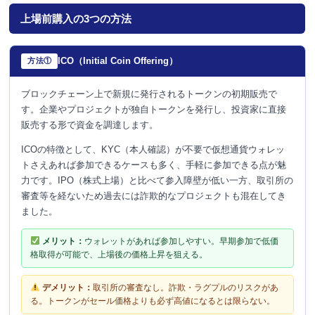
上場前購入の3つの方法
ICO（Initial Coin Offering）
方法①
ブロックチェーン上で新規に発行されるトークンの初期販売で
す。企業やプロジェクトが独自トークンを発行し、投資家に直接
販売する形で資金を調達します。
ICOの特徴として、KYC（本人確認）が不要で仮想通貨ウォレッ
トさえあれば参加できるケースも多く、手軽に参加できる点が魅
力です。IPO（株式上場）と比べて参入障壁が低い一方、取引所の
審査等を経ないため過去には詐欺的なプロジェクトも混在してき
ました。
メリット：
ウォレットがあれば参加しやすい。早期参加で低価
格取得が可能で、上場後の価格上昇を狙える。
デメリット：
取引所の審査なし。詐欺・ラグプルのリスクがあ
る。トークンがセール価格よりも必ず高値になるとは限らない。