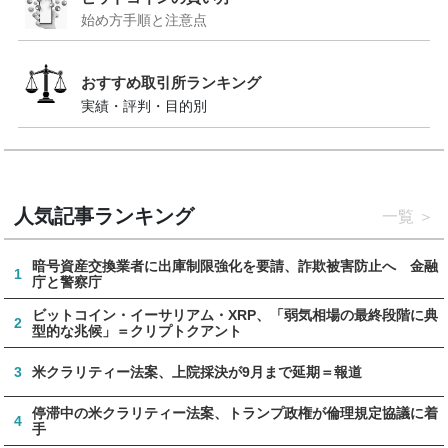
始め方手順と注意点
おすすめ取引所ランキング
実績・評判・目的別
人気記事ランキング
一覧
暗号資産交換業者に出庫制限強化を要請、詐欺被害防止へ 金融
1
庁と警察庁
ビットコイン・イーサリアム・XRP、「弱気相場の最終段階に典
2
型的な兆候」＝クリプトクアント
3
米クラリティー法案、上院採決が9月まで延期＝報道
停滞中の米クラリティー法案、トランプ政権が倫理規定協議に着
4
手