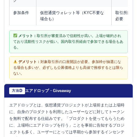
ク
参加条件
仮想通貨ウォレット等（KYC不要な
取引所口座
場合も）
必要
メリット：
取引所が審査済みで信頼性が高い。上場が確約され
ており流動性リスクが低い。国内取引所経由で参加できる場合もあ
る。
デメリット：
対象取引所の口座開設が必要。参加枠が抽選にな
る場合も多いが、必ずしも公募価格よりも高値で推移するとは限ら
ない。
エアドロップ・Giveaway
方法③
エアドロップとは、仮想通貨プロジェクトが上場前または上場時
に、自身のプロダクトを利用したユーザーなどに対してトークン
を無料で配布する仕組みです。「プロダクトを使ってもらうため
に、上場時にエアドロップを行う」ことを事前に告知するプロジ
ェクトも多く、ユーザーにとっては早期から参加するインセンテ