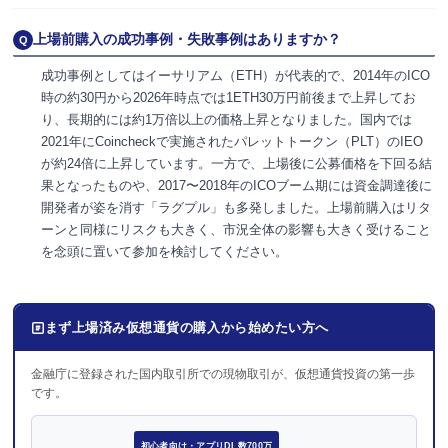
上場前購入の成功事例・失敗事例はありますか？
Q
成功事例としてはイーサリアム（ETH）が代表的で、2014年のICO
時の約30円から2026年時点では1ETH30万円前後まで上昇してお
り、長期的には約1万倍以上の価格上昇となりました。国内では
2021年にCoincheckで実施されたパレットトークン（PLT）のIEO
が約24倍に上昇しています。一方で、上場後に公募価格を下回る結
果となったものや、2017〜2018年のICOブーム期には資金調達後に
開発者が姿を消す「ラグプル」も多発しました。上場前購入はリタ
ーンと同様にリスクも大きく、市況全体の影響も大きく受けること
を念頭に置いて参加を検討してください。
まず上場済み仮想通貨の購入から始めたい方へ
金融庁に登録された国内取引所での現物取引が、仮想通貨投資の第一歩
です。
初心者向け・アプリDL数700万