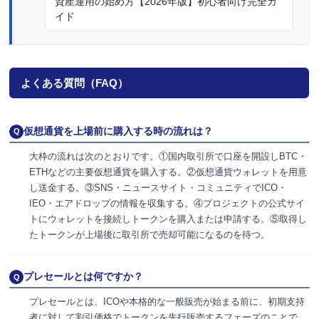
資産運用の始め方【2026年版】初心者向け完全ガ
イド
よくある質問（FAQ）
仮想通貨を上場前に購入する時の流れは？
Q
大枠の流れは次のとおりです。①国内取引所で口座を開設しBTC・
ETHなどの主要仮想通貨を購入する。②仮想通貨ウォレットを用意
し送金する。③SNS・ニュースサイト・コミュニティでICO・
IEO・エアドロップの情報を収集する。④プロジェクトの公式サイ
トにウォレットを接続しトークンを購入または申請する。⑤取得し
たトークンが上場後に取引所で売却可能になるのを待つ。
プレセールとは何ですか？
Q
プレセールとは、ICOや本格的な一般販売が始まる前に、初期支持
者に対して割引価格でトークンを先行販売するフェーズのことで