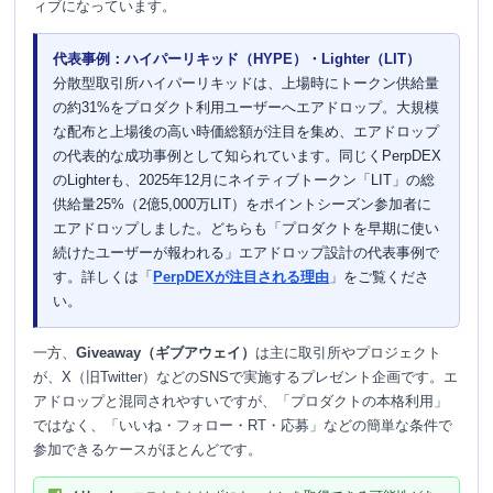
ィブになっています。
代表事例：ハイパーリキッド（HYPE）・Lighter（LIT）
分散型取引所ハイパーリキッドは、上場時にトークン供給量
の約31%をプロダクト利用ユーザーへエアドロップ。大規模
な配布と上場後の高い時価総額が注目を集め、エアドロップ
の代表的な成功事例として知られています。同じくPerpDEX
のLighterも、2025年12月にネイティブトークン「LIT」の総
供給量25%（2億5,000万LIT）をポイントシーズン参加者に
エアドロップしました。どちらも「プロダクトを早期に使い
続けたユーザーが報われる」エアドロップ設計の代表事例で
す。詳しくは「
PerpDEXが注目される理由
」をご覧くださ
い。
一方、
Giveaway（ギブアウェイ）
は主に取引所やプロジェクト
が、X（旧Twitter）などのSNSで実施するプレゼント企画です。エ
アドロップと混同されやすいですが、「プロダクトの本格利用」
ではなく、「いいね・フォロー・RT・応募」などの簡単な条件で
参加できるケースがほとんどです。