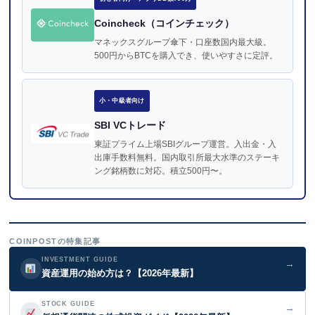
Coincheck（コインチェック）
マネックスグループ傘下・口座数国内最大級。
500円からBTCを購入でき、使いやすさに定評。
小・中級者向け
SBI VCトレード
東証プライム上場SBIグループ運営。入出金・入
出庫手数料無料。国内取引所最大水準のステーキ
ング銘柄数に対応。積立500円〜。
COINPOSTの特集記事
INVESTMENT GUIDE
→
資産運用の始め方は？【2026年最新】
STOCK GUIDE
→