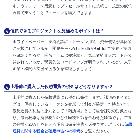
す。ウォレットを用意してプレセールサイトに接続し、規定の仮想
通貨で支払うことでトークンを購入できます。
信頼できるプロジェクトを見極めるポイントは？
Q
ホワイトペーパーに技術的詳細・トークン用途・資金使途が具体的
に記載されているか、開発チームがLinkedInやGitHubで実在・実績
を確認できるか（匿名チームは要注意）、第三者監査レポートが公
開されているか、現実的なロードマップが明示されているか、大手
企業・機関の支援があるかを確認しましょう。
上場前に購入した仮想通貨の税金はどうなりますか？
Q
上場前に購入した仮想通貨にも税金は発生します。課税のタイミン
グは、保有しているトークンを売却して利益が確定した時点です。
仮想通貨の利益は原則として「雑所得」として総合課税の対象とな
り、最高税率は所得税45%と住民税10%を合わせた55%です。年間
の利益が20万円を超える場合は確定申告が必要です。詳しくは
仮想
通貨に関する税金と確定申告への準備
をご覧ください。