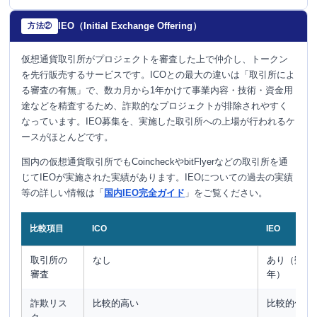
IEO（Initial Exchange Offering）
方法②
仮想通貨取引所がプロジェクトを審査した上で仲介し、トークン
を先行販売するサービスです。ICOとの最大の違いは「取引所によ
る審査の有無」で、数カ月から1年かけて事業内容・技術・資金用
途などを精査するため、詐欺的なプロジェクトが排除されやすく
なっています。IEO募集を、実施した取引所への上場が行われるケ
ースがほとんどです。
国内の仮想通貨取引所でもCoincheckやbitFlyerなどの取引所を通
じてIEOが実施された実績があります。IEOについての過去の実績
等の詳しい情報は「
国内IEO完全ガイド
」をご覧ください。
比較項目
ICO
IEO
取引所の
なし
あり（数カ
審査
年）
詐欺リス
比較的高い
比較的低い