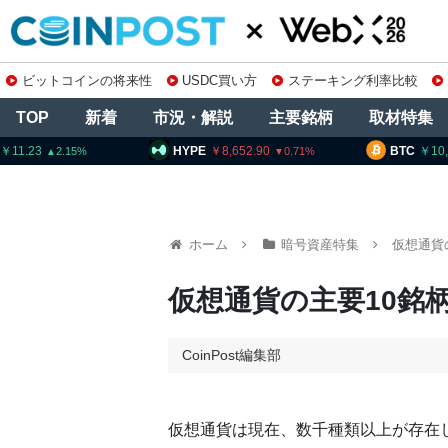
ビットコインの将来性
USDC買い方
ステーキング利率比較
TOP
新着
市況・解説
主要銘柄
取材特集
HYPE
8,652.90
BTC
10,270,757
0.71
0.47
ホーム
暗号資産特集
仮想通貨
仮想通貨の主要10銘
CoinPost編集部
仮想通貨は現在、数千種類以上が存在