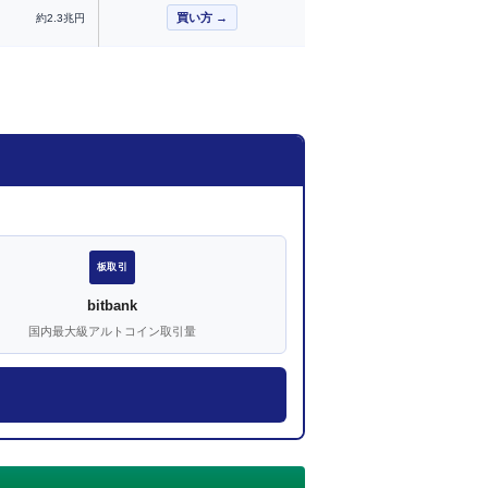
買い方 →
約2.3兆円
板取引
bitbank
国内最大級アルトコイン取引量