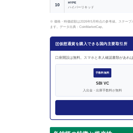
HYPE
10
ハイパーリキッド
※ 価格・時価総額は2026年5月時点の参考値。ステーブ
ます。データ出典：CoinMarketCap。
仮想通貨を購入できる国内主要取引所
口座開設は無料。スマホと本人確認書類があれ
手数料無料
SBI VC
入出金・出庫手数料が無料