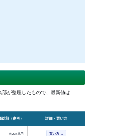
st編集部が整理したもので、最新値は
価総額（参考）
詳細・買い方
買い方 →
約234兆円