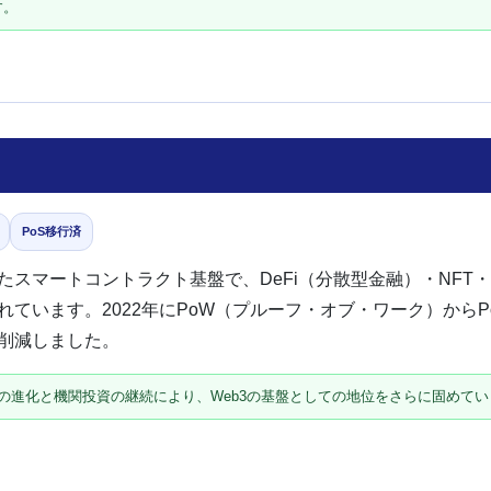
す。
PoS移行済
スマートコントラクト基盤で、DeFi（分散型金融）・NFT・
ています。2022年にPoW（プルーフ・オブ・ワーク）から
削減しました。
の進化と機関投資の継続により、Web3の基盤としての地位をさらに固めて