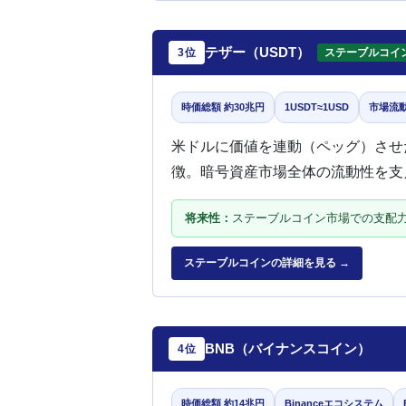
テザー（USDT）
3位
ステーブルコイ
時価総額 約30兆円
1USDT≈1USD
市場流
米ドルに価値を連動（ペッグ）させ
徴。暗号資産市場全体の流動性を支
将来性：
ステーブルコイン市場での支配力
ステーブルコインの詳細を見る →
BNB（バイナンスコイン）
4位
時価総額 約14兆円
Binanceエコシステム