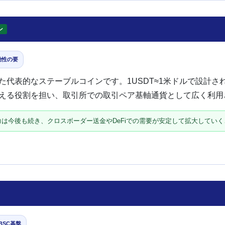
ン
動性の要
た代表的なステーブルコインです。1USDT≈1米ドルで設計さ
える役割を担い、取引所での取引ペア基軸通貨として広く利用
は今後も続き、クロスボーダー送金やDeFiでの需要が安定して拡大してい
BSC基盤