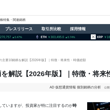
株特集・関連銘柄
プレスリリース
取引所比較
採用情報
ETH
303,495.0
XRP
165.26
0.74
3.09
の主要10銘柄を解説【2026年版】｜特徴・将来性・時価総額
柄を解説【2026年版】｜特徴・将来
AD
仮想通貨情報
個別銘柄の分析
公開
していますが、投資家が特に注目するのが
時