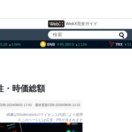
WebX完全ガイド
BNB
95,380.0
TRX
51.91
2.13
0.5
性・時価総額
日時:
2024/08/02 17:00
最終更新日時:
2026/08/06 13:32
画像はShutterstockのライセンス許諾により使用
※このページには広告・PRが含まれます