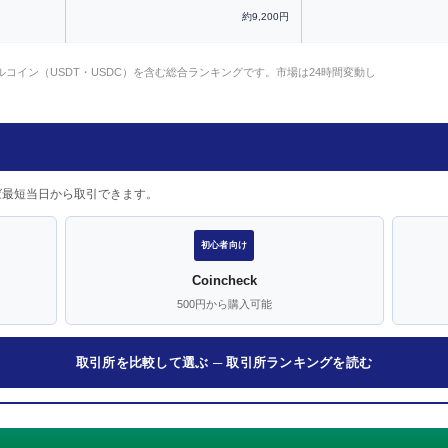
約9,200円
ルコイン（USDT・USDC）を含む総合ランキングです。市場は24時間変動し
ば最短当日から取引できます。
初心者向け
Coincheck
500円から購入可能
取引所を比較して選ぶ ─ 取引所ランキングを読む