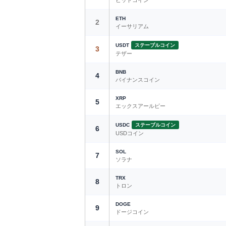
ETH
2
イーサリアム
USDT
ステーブルコイン
3
テザー
BNB
4
バイナンスコイン
XRP
5
エックスアールピー
USDC
ステーブルコイン
6
USDコイン
SOL
7
ソラナ
TRX
8
トロン
DOGE
9
ドージコイン