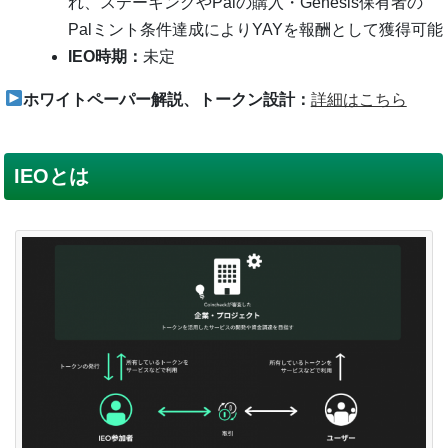
れ、ステーキングやPalの購入・Genesis保有者の
Palミント条件達成によりYAYを報酬として獲得可能
IEO時期：
未定
ホワイトペーパー解説、トークン設計：
詳細はこちら
IEOとは