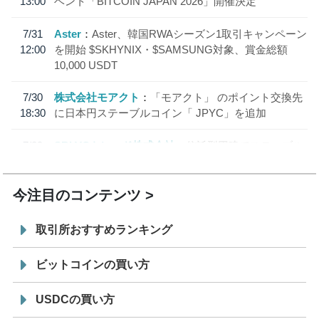
13:00
ベント「BITCOIN JAPAN 2026」開催決定
7/31
Aster
Aster、韓国RWAシーズン1取引キャンペーン
12:00
を開始 $SKHYNIX・$SAMSUNG対象、賞金総額
10,000 USDT
7/30
株式会社モアクト
「モアクト」 のポイント交換先
18:30
に日本円ステーブルコイン「 JPYC」を追加
7/29
SBI VCトレード株式会社
信託型円建てステーブル
19:30
コイン「JPYSC」徹底解説セミナーを開催
今注目のコンテンツ
取引所おすすめランキング
ビットコインの買い方
USDCの買い方