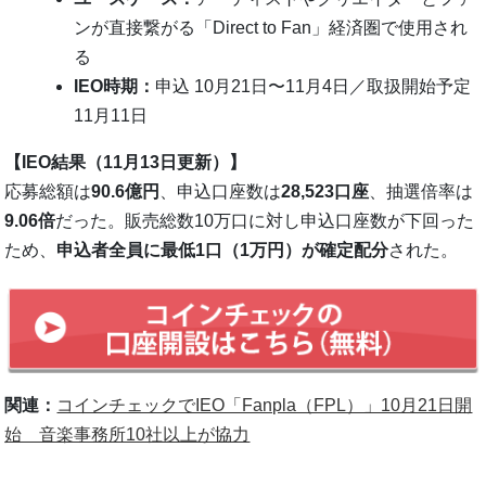
ンが直接繋がる「Direct to Fan」経済圏で使用され
る
IEO時期：
申込 10月21日〜11月4日／取扱開始予定
11月11日
【IEO結果（11月13日更新）】
応募総額は
90.6億円
、申込口座数は
28,523口座
、抽選倍率は
9.06倍
だった。販売総数10万口に対し申込口座数が下回った
ため、
申込者全員に最低1口（1万円）が確定配分
された。
関連：
コインチェックでIEO「Fanpla（FPL）」10月21日開
始 音楽事務所10社以上が協力