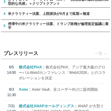
3
型的な兆候」＝クリプトクアント
4
米クラリティー法案、上院採決が9月まで延期＝報道
停滞中の米クラリティー法案、トランプ政権が倫理規定協議に着
5
手
プレスリリース
一覧
8/5
株式会社PlnX
株式会社PlnX、アジア最大級のグロ
14:00
ーバルWeb3カンファレンス「WebX2026」とのコラ
ボレーションを決定
8/3
Aster
Aster Vault、全ユーザー向けに提供開始
11:30
7/31
株式会社ANAPホールディングス
ANAP が大型イ