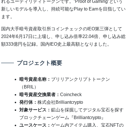
れるユーティリティトークンです。”Proof of Gaming”という
新しいモデルを導入し、持続可能なPlay to Earnを目指してい
ます。
国内大手暗号資産取引所コインチェックのIEO第三弾として
2024年6月17日に上場し、申し込み倍率22.04倍、申し込み総
額333億円を記録。国内IEO史上最高額となりました。
プロジェクト概要
暗号資産名称：
ブリリアンクリプトトークン
（BRIL）
暗号資産交換業者：
Coincheck
発行体：
株式会社Brilliantcrypto
対象サービス：
鉱山を採掘してデジタル宝石を探す
ブロックチェーンゲーム『Brilliantcrypto』
ユースケース：
ゲーム内アイテム購入、宝石NFTの