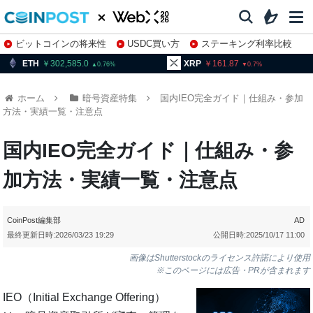
ビットコインの将来性
USDC買い方
ステーキング利率比較
株特集・関連銘柄
02,585.0
XRP
161.87
BNB
93
0.76
0.7
ホーム
暗号資産特集
国内IEO完全ガイド｜仕組み・参加
方法・実績一覧・注意点
国内IEO完全ガイド｜仕組み・参
加方法・実績一覧・注意点
CoinPost編集部
AD
最終更新日時:
2026/03/23 19:29
公開日時:
2025/10/17 11:00
画像はShutterstockのライセンス許諾により使用
※このページには広告・PRが含まれます
IEO（Initial Exchange Offering）