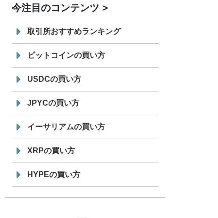
今注目のコンテンツ
7/29
SBI VCトレード株式会社
信託型円建
19:30
てステーブルコイン「JPYSC」徹底解
取引所おすすめランキング
説セミナーを開催
ビットコインの買い方
USDCの買い方
JPYCの買い方
イーサリアムの買い方
XRPの買い方
HYPEの買い方