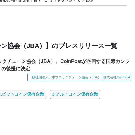
52 東京都港区赤坂９丁目７−１ ミッドタウン・タワ 18階
ン協会（JBA）】のプレスリリース一覧
クチェーン協会（JBA）、CoinPostが企画する国際カンフ
4」の後援に決定
一般社団法人日本ブロックチェーン協会（JBA）
株式会社CoinPost
2.ビットコイン保有企業
3.アルトコイン保有企業