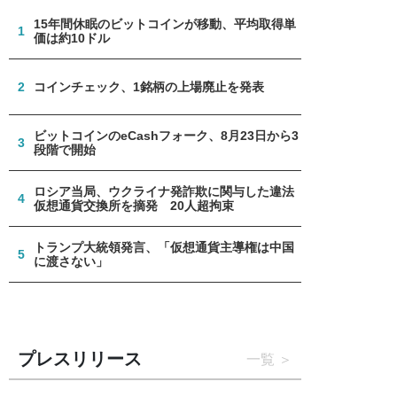
15年間休眠のビットコインが移動、平均取得単
1
価は約10ドル
2
コインチェック、1銘柄の上場廃止を発表
ビットコインのeCashフォーク、8月23日から3
3
段階で開始
ロシア当局、ウクライナ発詐欺に関与した違法
4
仮想通貨交換所を摘発 20人超拘束
トランプ大統領発言、「仮想通貨主導権は中国
5
に渡さない」
プレスリリース
一覧