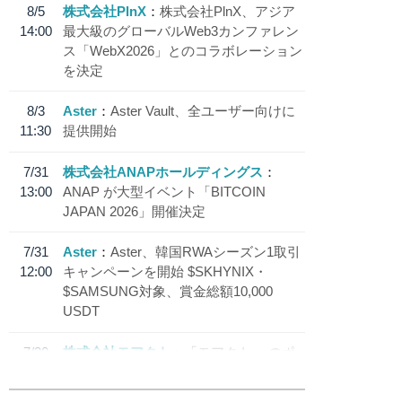
8/5
株式会社PlnX
株式会社PlnX、アジア
14:00
最大級のグローバルWeb3カンファレン
ス「WebX2026」とのコラボレーション
を決定
8/3
Aster
Aster Vault、全ユーザー向けに
11:30
提供開始
7/31
株式会社ANAPホールディングス
13:00
ANAP が大型イベント「BITCOIN
JAPAN 2026」開催決定
7/31
Aster
Aster、韓国RWAシーズン1取引
12:00
キャンペーンを開始 $SKHYNIX・
$SAMSUNG対象、賞金総額10,000
USDT
7/30
株式会社モアクト
「モアクト」 のポ
18:30
イント交換先に日本円ステーブルコイン
「 JPYC」を追加