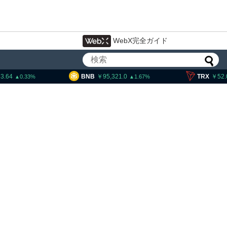
WebX完全ガイド
3.64
BNB
95,321.0
TRX
52.
0.33
1.67