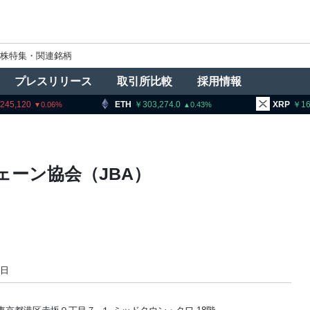
株特集・関連銘柄
プレスリリース
取引所比較
採用情報
,245,120
ETH
303,274.0
XRP
16
0.06
0.43
ーン協会（JBA）
2日