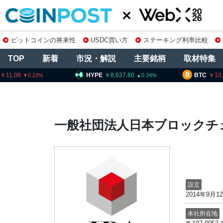
ビットコインの将来性
USDC買い方
ステーキング利率比較
TOP
新着
市況・解説
主要銘柄
取材特集
11.08
HYPE
8,637.80
BTC
10
0.22
0.34
一般社団法人日本ブロックチェ
設立
2014年9月1
本社所在地