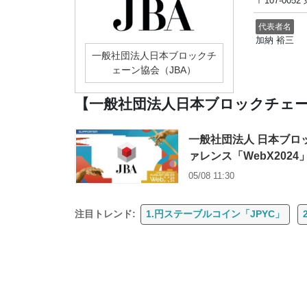
〒107-00
代表者名
加納 裕三
一般社団法人日本ブロックチ
ェーン協会（JBA）
【一般社団法人日本ブロックチェー
一般社団法人 日本ブロッ
ァレンス「WebX202
05/08 11:30
注目トレンド:
1.円ステーブルコイン「JPYC」