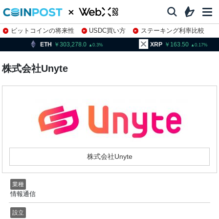
ビットコインの将来性
USDC買い方
ステーキング利率比較
株特集・関連銘柄
ETH
303,278.0
XRP
163.50
0.3
0.17
株式会社Unyte
株式会社Unyte
業種
情報通信
設立