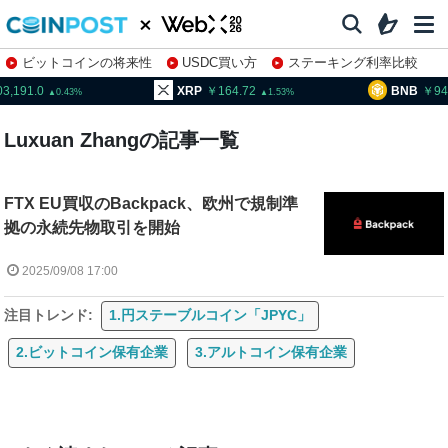
ビットコインの将来性
USDC買い方
ステーキング利率比較
株特集・関連銘柄
03,191.0
XRP
164.72
BNB
94
0.43
1.53
Luxuan Zhangの記事一覧
FTX EU買収のBackpack、欧州で規制準
拠の永続先物取引を開始
2025/09/08 17:00
注目トレンド:
1.円ステーブルコイン「JPYC」
2.ビットコイン保有企業
3.アルトコイン保有企業