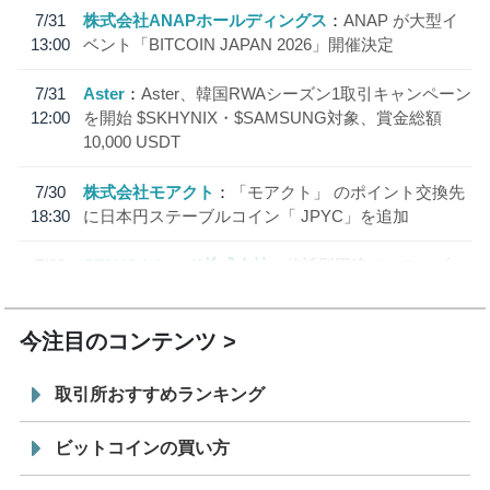
7/31
株式会社ANAPホールディングス
ANAP が大型イ
13:00
ベント「BITCOIN JAPAN 2026」開催決定
7/31
Aster
Aster、韓国RWAシーズン1取引キャンペーン
12:00
を開始 $SKHYNIX・$SAMSUNG対象、賞金総額
10,000 USDT
7/30
株式会社モアクト
「モアクト」 のポイント交換先
18:30
に日本円ステーブルコイン「 JPYC」を追加
7/29
SBI VCトレード株式会社
信託型円建てステーブル
19:30
コイン「JPYSC」徹底解説セミナーを開催
今注目のコンテンツ
取引所おすすめランキング
ビットコインの買い方