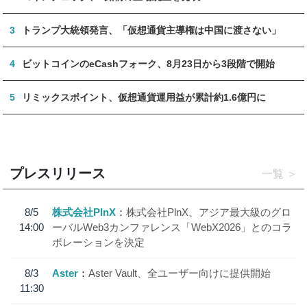
3
トランプ大統領発言、「仮想通貨主導権は中国に渡さない」
4
ビットコインのeCashフォーク、8月23日から3段階で開始
5
リミックスポイント、仮想通貨運用益が累計約1.6億円に
プレスリリース
一覧
8/5
株式会社PlnX
株式会社PlnX、アジア最大級のグロ
14:00
ーバルWeb3カンファレンス「WebX2026」とのコラ
ボレーションを決定
8/3
Aster
Aster Vault、全ユーザー向けに提供開始
11:30