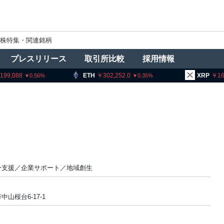
株特集・関連銘柄
プレスリリース
取引所比較
採用情報
,199,088
ETH
302,252.0
XRP
16
0.56
0.35
ー支援／企業サポート／地域創生
山桜台6-17-1