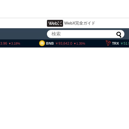
WebX完全ガイド
3.96
BNB
93,642.0
TRX
51.
3.18
1.35