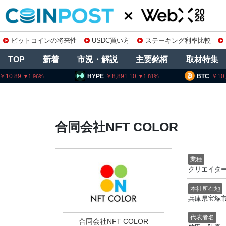
ビットコインの将来性
USDC買い方
ステーキング利率比較
TOP
新着
市況・解説
主要銘柄
取材特集
10.89
HYPE
8,891.10
BTC
10
1.96
1.81
合同会社NFT COLOR
業種
クリエイタ
本社所在地
兵庫県宝塚市中
代表者名
合同会社NFT COLOR