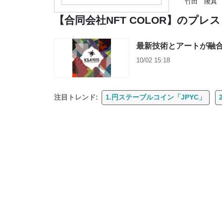
竹田 陵真
【合同会社NFT COLOR】のプレ
最新技術とアートが融合した
10/02 15:18
注目トレンド:
1.円ステーブルコイン「JPYC」