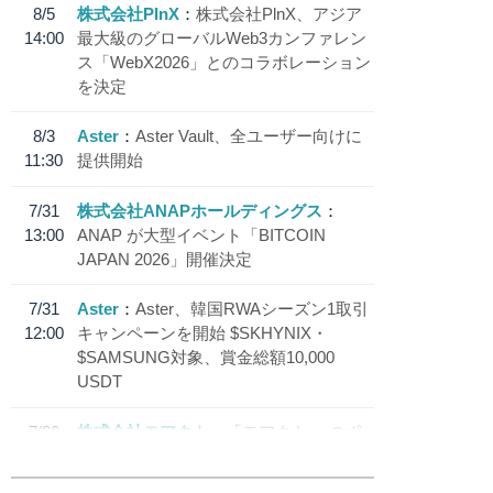
8/5
株式会社PlnX
株式会社PlnX、アジア
14:00
最大級のグローバルWeb3カンファレン
ス「WebX2026」とのコラボレーション
を決定
8/3
Aster
Aster Vault、全ユーザー向けに
11:30
提供開始
7/31
株式会社ANAPホールディングス
13:00
ANAP が大型イベント「BITCOIN
JAPAN 2026」開催決定
7/31
Aster
Aster、韓国RWAシーズン1取引
12:00
キャンペーンを開始 $SKHYNIX・
$SAMSUNG対象、賞金総額10,000
USDT
7/30
株式会社モアクト
「モアクト」 のポ
18:30
イント交換先に日本円ステーブルコイン
「 JPYC」を追加