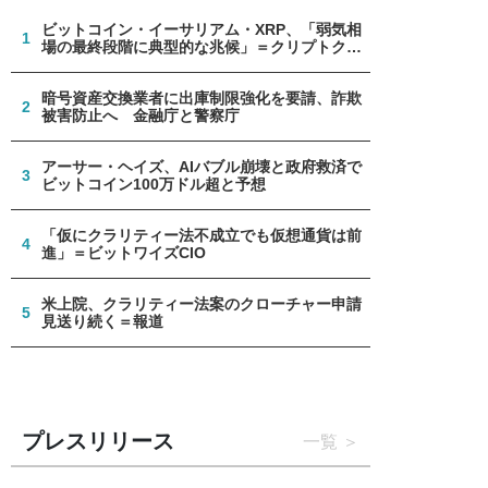
ビットコイン・イーサリアム・XRP、「弱気相
1
場の最終段階に典型的な兆候」＝クリプトクア
ント
暗号資産交換業者に出庫制限強化を要請、詐欺
2
被害防止へ 金融庁と警察庁
アーサー・ヘイズ、AIバブル崩壊と政府救済で
3
ビットコイン100万ドル超と予想
「仮にクラリティー法不成立でも仮想通貨は前
4
進」＝ビットワイズCIO
米上院、クラリティー法案のクローチャー申請
5
見送り続く＝報道
プレスリリース
一覧