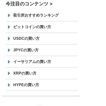
今注目のコンテンツ
7/29
SBI VCトレード株式会社
信託型円建
19:30
てステーブルコイン「JPYSC」徹底解
取引所おすすめランキング
説セミナーを開催
ビットコインの買い方
USDCの買い方
JPYCの買い方
イーサリアムの買い方
XRPの買い方
HYPEの買い方