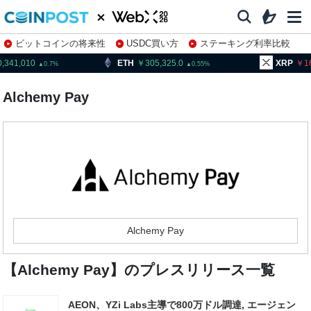
ビットコインの将来性
USDC買い方
ステーキング利率比較
株特集・関連銘柄
0,341,010
ETH
305,325.0
XRP
1
0.7
0.55
Alchemy Pay
Alchemy Pay
【Alchemy Pay】のプレスリリース一覧
AEON、YZi Labs主導で800万ドル調達, エージェン