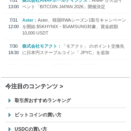
7/31
株式会社ANAPホールディングス
ANAP が大型イ
13:00
ベント「BITCOIN JAPAN 2026」開催決定
7/31
Aster
Aster、韓国RWAシーズン1取引キャンペーン
12:00
を開始 $SKHYNIX・$SAMSUNG対象、賞金総額
10,000 USDT
7/30
株式会社モアクト
「モアクト」 のポイント交換先
18:30
に日本円ステーブルコイン「 JPYC」を追加
7/29
SBI VCトレード株式会社
信託型円建てステーブル
19:30
コイン「JPYSC」徹底解説セミナーを開催
今注目のコンテンツ
取引所おすすめランキング
ビットコインの買い方
USDCの買い方