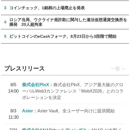
3
コインチェック、1銘柄の上場廃止を発表
ロシア当局、ウクライナ発詐欺に関与した違法仮想通貨交換所を
4
摘発 20人超拘束
5
ビットコインのeCashフォーク、8月23日から3段階で開始
プレスリリース
一覧
8/5
株式会社PlnX
株式会社PlnX、アジア最大級のグロ
14:00
ーバルWeb3カンファレンス「WebX2026」とのコラ
ボレーションを決定
8/3
Aster
Aster Vault、全ユーザー向けに提供開始
11:30