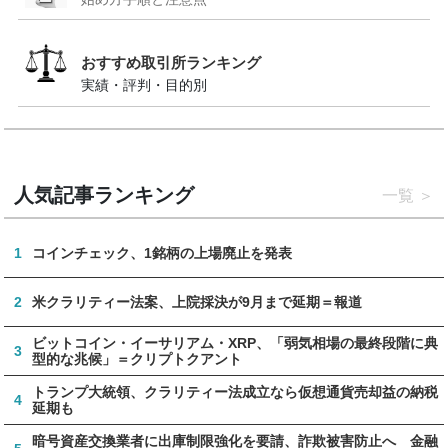
おすすめ取引所ランキング
実績・評判・目的別
人気記事ランキング
一覧
1
コインチェック、1銘柄の上場廃止を発表
2
米クラリティー法案、上院採決が9月まで延期＝報道
ビットコイン・イーサリアム・XRP、「弱気相場の最終段階に典
3
型的な兆候」＝クリプトクアント
トランプ大統領、クラリティー法成立なら仮想通貨売却益の納税
4
延期も
暗号資産交換業者に出庫制限強化を要請、詐欺被害防止へ 金融