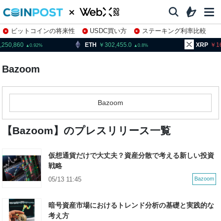
ビットコインの将来性
USDC買い方
ステーキング利率比較
株特集・関連銘柄
,250,860
ETH
302,455.0
XRP
1
0.92
0.8
Bazoom
Bazoom
【Bazoom】のプレスリリース一覧
仮想通貨だけで大丈夫？資産分散で考える新しい投資
戦略
05/13 11:45
Bazoom
暗号資産市場におけるトレンド分析の基礎と実践的な
考え方