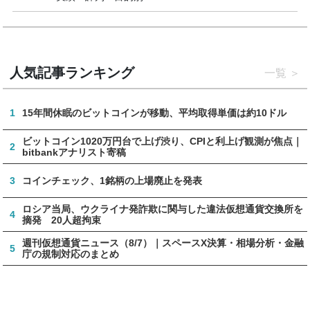
人気記事ランキング
一覧
1
15年間休眠のビットコインが移動、平均取得単価は約10ドル
ビットコイン1020万円台で上げ渋り、CPIと利上げ観測が焦点｜
2
bitbankアナリスト寄稿
3
コインチェック、1銘柄の上場廃止を発表
ロシア当局、ウクライナ発詐欺に関与した違法仮想通貨交換所を
4
摘発 20人超拘束
週刊仮想通貨ニュース（8/7）｜スペースX決算・相場分析・金融
5
庁の規制対応のまとめ