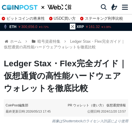
ビットコインの将来性
USDC買い方
ステーキング利率比較
株特集・関連銘柄
300,656.0
XRP
161.32
BNB
0.72
3.08
ホーム
暗号資産特集
Ledger Stax・Flex完全ガイド｜
仮想通貨の高性能ハードウェアウォレットを徹底比較
Ledger Stax・Flex完全ガイド｜
仮想通貨の高性能ハードウェア
ウォレットを徹底比較
CoinPost編集部
PR
ウォレット（使い方）
仮想通貨情報
最終更新日時:
2026/05/13 17:45
公開日時:
2024/11/20 13:57
画像はShutterstockのライセンス許諾により使用