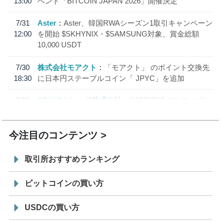
13:00
ベント「BITCOIN JAPAN 2026」開催決定
7/31
Aster
Aster、韓国RWAシーズン1取引キャンペーン
12:00
を開始 $SKHYNIX・$SAMSUNG対象、賞金総額
10,000 USDT
7/30
株式会社モアクト
「モアクト」 のポイント交換先
18:30
に日本円ステーブルコイン「 JPYC」を追加
7/29
SBI VCトレード株式会社
信託型円建てステーブル
19:30
コイン「JPYSC」徹底解説セミナーを開催
今注目のコンテンツ
取引所おすすめランキング
ビットコインの買い方
USDCの買い方