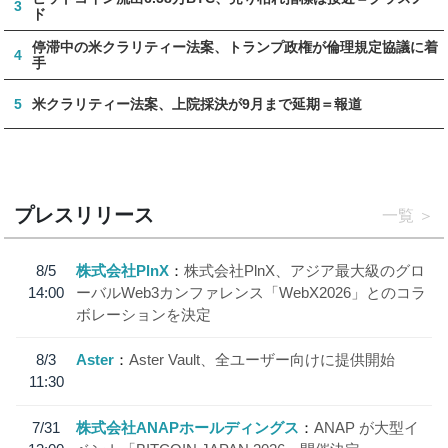
3
ド
停滞中の米クラリティー法案、トランプ政権が倫理規定協議に着
4
手
5
米クラリティー法案、上院採決が9月まで延期＝報道
プレスリリース
一覧
8/5
株式会社PlnX
株式会社PlnX、アジア最大級のグロ
14:00
ーバルWeb3カンファレンス「WebX2026」とのコラ
ボレーションを決定
8/3
Aster
Aster Vault、全ユーザー向けに提供開始
11:30
7/31
株式会社ANAPホールディングス
ANAP が大型イ