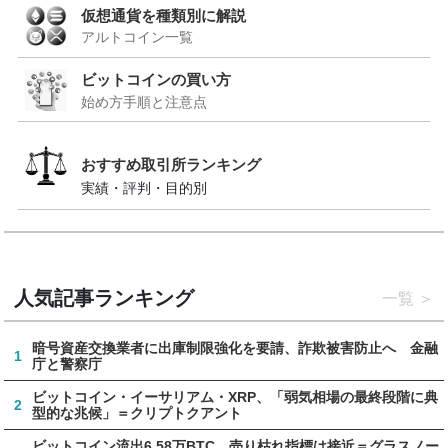
仮想通貨を種類別に解説
アルトコイン一覧
ビットコインの買い方
始め方手順と注意点
おすすめ取引所ランキング
実績・評判・目的別
人気記事ランキング
一覧
暗号資産交換業者に出庫制限強化を要請、詐欺被害防止へ 金融
1
庁と警察庁
ビットコイン・イーサリアム・XRP、「弱気相場の最終段階に典
2
型的な兆候」＝クリプトクアント
ビットコイン流出6.58万BTC、売り枯れ指標は接近＝グラスノー