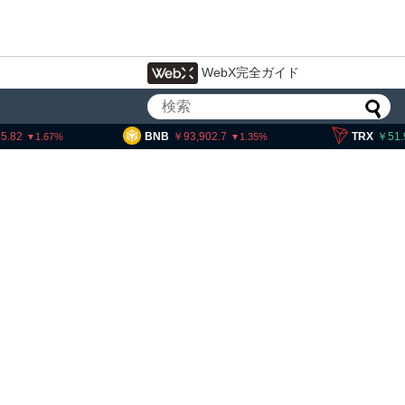
WebX完全ガイド
BNB
93,902.7
TRX
51.93
1.35
0.08