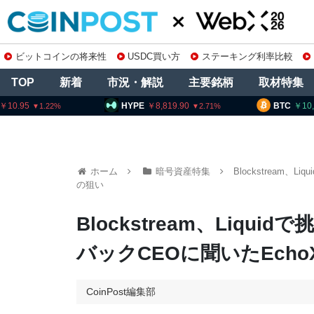
ビットコインの将来性
USDC買い方
ステーキング利率比較
TOP
新着
市況・解説
主要銘柄
取材特集
HYPE
8,819.90
BTC
10,252,588
2.71
0.48
ホーム
暗号資産特集
Blockstream
の狙い
Blockstream、Liq
バックCEOに聞いたEch
CoinPost編集部