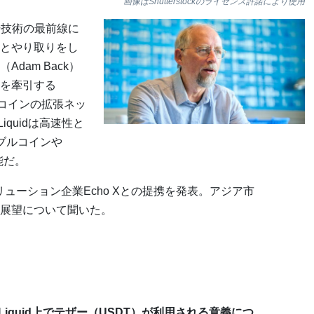
画像はShutterstockのライセンス許諾により使用
号技術の最前線に
とやり取りをし
dam Back）
を牽引する
ットコインの拡張ネッ
iquidは高速性と
ブルコインや
能だ。
ソリューション企業Echo Xとの提携を発表。アジア市
展望について聞いた。
Liquid上でテザー（USDT）が利用される意義につ