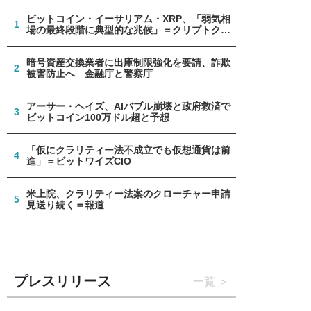
ビットコイン・イーサリアム・XRP、「弱気相
1
場の最終段階に典型的な兆候」＝クリプトクア
ント
暗号資産交換業者に出庫制限強化を要請、詐欺
2
被害防止へ 金融庁と警察庁
アーサー・ヘイズ、AIバブル崩壊と政府救済で
3
ビットコイン100万ドル超と予想
「仮にクラリティー法不成立でも仮想通貨は前
4
進」＝ビットワイズCIO
米上院、クラリティー法案のクローチャー申請
5
見送り続く＝報道
プレスリリース
一覧