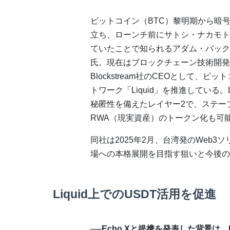
ビットコイン（BTC）黎明期から暗
立ち、ローンチ前にサトシ・ナカモト
ていたことで知られるアダム・バック（A
氏。現在はブロックチェーン技術開発
Blockstream社のCEOとして、ビ
トワーク「Liquid」を推進している。L
秘匿性を備えたレイヤー2で、ステー
RWA（現実資産）のトークン化も可
同社は2025年2月、台湾発のWeb3
場への本格展開を目指す狙いと今後の
Liquid上でのUSDT活用を促進
──Echo Xと提携を発表した背景は。