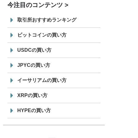
今注目のコンテンツ
7/29
SBI VCトレード株式会社
信託型円建
19:30
てステーブルコイン「JPYSC」徹底解
取引所おすすめランキング
説セミナーを開催
ビットコインの買い方
USDCの買い方
JPYCの買い方
イーサリアムの買い方
XRPの買い方
HYPEの買い方