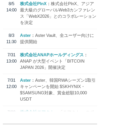
8/5
株式会社PlnX
株式会社PlnX、アジア
14:00
最大級のグローバルWeb3カンファレン
ス「WebX2026」とのコラボレーション
を決定
8/3
Aster
Aster Vault、全ユーザー向けに
11:30
提供開始
7/31
株式会社ANAPホールディングス
13:00
ANAP が大型イベント「BITCOIN
JAPAN 2026」開催決定
7/31
Aster
Aster、韓国RWAシーズン1取引
12:00
キャンペーンを開始 $SKHYNIX・
$SAMSUNG対象、賞金総額10,000
USDT
7/30
株式会社モアクト
「モアクト」 のポ
18:30
イント交換先に日本円ステーブルコイン
「 JPYC」を追加