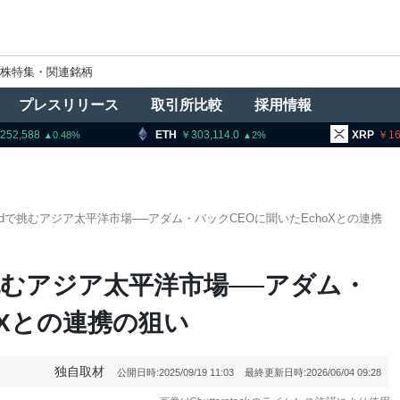
株特集・関連銘柄
プレスリリース
取引所比較
採用情報
ETH
303,114.0
XRP
165.82
2
1.67
、Liquidで挑むアジア太平洋市場──アダム・バックCEOに聞いたEchoXとの連携
uidで挑むアジア太平洋市場──アダム・
oXとの連携の狙い
独自取材
公開日時:
2025/09/19 11:03
最終更新日時:
2026/06/04 09:28