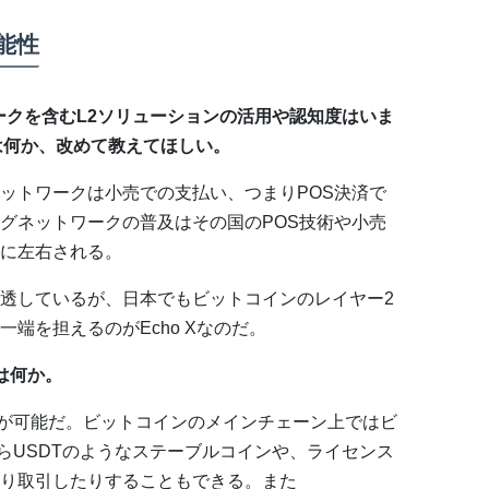
能性
ークを含むL2ソリューションの活用や認知度はいま
k」とは何か、改めて教えてほしい。
ットワークは小売での支払い、つまりPOS決済で
グネットワークの普及はその国のPOS技術や小売
に左右される。
透しているが、日本でもビットコインのレイヤー2
端を担えるのがEcho Xなのだ。
性は何か。
発行が可能だ。ビットコインのメインチェーン上ではビ
dならUSDTのようなステーブルコインや、ライセンス
り取引したりすることもできる。また