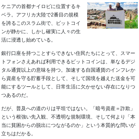
ケニアの首都ナイロビに位置するキ
ベラ。アフリカ大陸で2番目の規模
を誇るこのスラム街で、ビットコイ
ンが静かに、しかし確実に人々の生
活に浸透し始めている。
銀行口座を持つことすらできない住民たちにとって、スマー
トフォンさえあれば利用できるビットコインは、単なるデジ
タル通貨以上の意味を持つ。加速する自国通貨のインフレか
ら資産を守る貯蓄手段として、そして国境を越えた送金を可
能にするツールとして、日常生活に欠かせない存在になりつ
つあるのだ。
だが、普及への道のりは平坦ではない。「暗号資産＝詐欺」
という根強い先入観、不透明な規制環境、そして何より「本
当に貧困からの脱出につながるのか」という本質的な問いが
立ちはだかる。