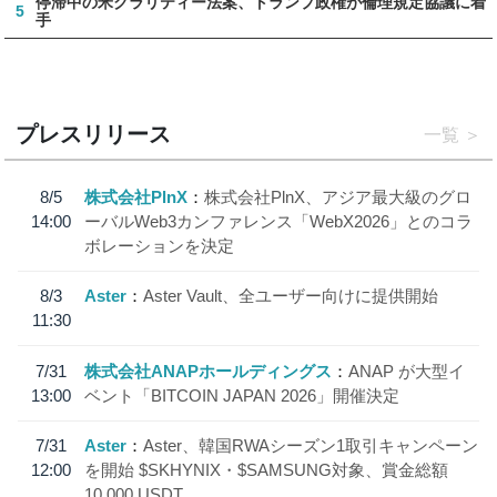
停滞中の米クラリティー法案、トランプ政権が倫理規定協議に着
5
手
プレスリリース
一覧
8/5
株式会社PlnX
株式会社PlnX、アジア最大級のグロ
14:00
ーバルWeb3カンファレンス「WebX2026」とのコラ
ボレーションを決定
8/3
Aster
Aster Vault、全ユーザー向けに提供開始
11:30
7/31
株式会社ANAPホールディングス
ANAP が大型イ
13:00
ベント「BITCOIN JAPAN 2026」開催決定
7/31
Aster
Aster、韓国RWAシーズン1取引キャンペーン
12:00
を開始 $SKHYNIX・$SAMSUNG対象、賞金総額
10,000 USDT