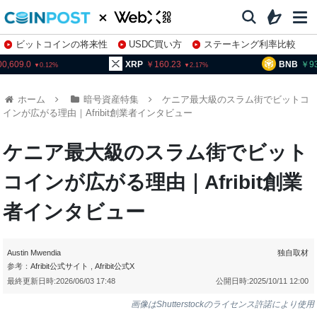
ビットコインの将来性
USDC買い方
ステーキング利率比較
株特集・関連銘柄
00,609.0
XRP
160.23
BNB
9
0.12
2.17
ホーム
暗号資産特集
ケニア最大級のスラム街でビットコ
インが広がる理由｜Afribit創業者インタビュー
ケニア最大級のスラム街でビット
コインが広がる理由｜Afribit創業
者インタビュー
Austin Mwendia
独自取材
参考：
Afribit公式サイト
,
Afribit公式X
最終更新日時:
2026/06/03 17:48
公開日時:
2025/10/11 12:00
画像はShutterstockのライセンス許諾により使用