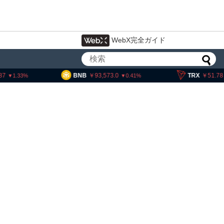
WebX完全ガイド
NB
93,573.0
TRX
51.78
SO
0.41
0.01