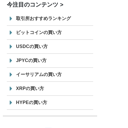
今注目のコンテンツ
7/29
SBI VCトレード株式会社
信託型円建
19:30
てステーブルコイン「JPYSC」徹底解
取引所おすすめランキング
説セミナーを開催
ビットコインの買い方
USDCの買い方
JPYCの買い方
イーサリアムの買い方
XRPの買い方
HYPEの買い方