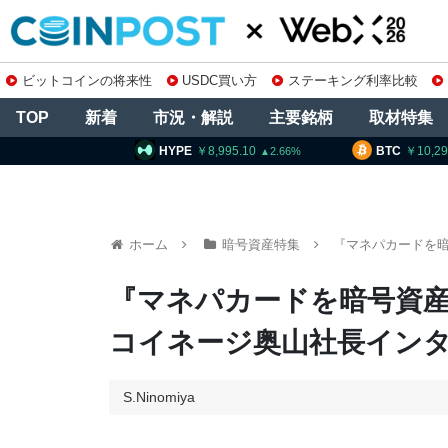
ビットコインの将来性
USDC買い方
ステーキング利率比較
TOP
新着
市況・解説
主要銘柄
取材特集
HYPE
8,995.10
BTC
10,290,795
2.66
0.65
ホーム
暗号資産特集
『マネパカードを暗
『マネパカードを暗号資
コイネージ奥山社長イン
S.Ninomiya