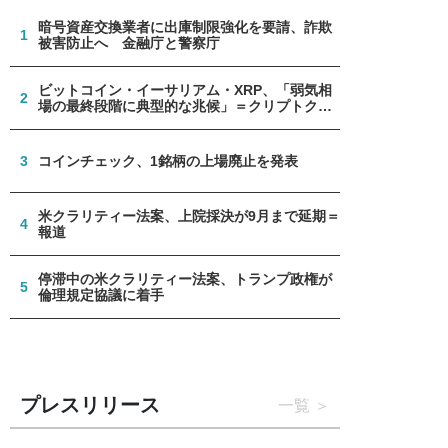
暗号資産交換業者に出庫制限強化を要請、詐欺
1
被害防止へ 金融庁と警察庁
ビットコイン・イーサリアム・XRP、「弱気相
2
場の最終段階に典型的な兆候」＝クリプトクア
ント
3
コインチェック、1銘柄の上場廃止を発表
米クラリティー法案、上院採決が9月まで延期＝
4
報道
停滞中の米クラリティー法案、トランプ政権が
5
倫理規定協議に着手
プレスリリース
一覧