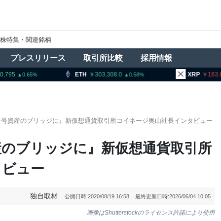
株特集・関連銘柄
プレスリリース
取引所比較
採用情報
ETH
303,308.0
XRP
163.87
B
0.58
1.33
号資産のブリッジに』新仮想通貨取引所コイネージ奥山社長インタビュー
産のブリッジに』新仮想通貨取引所
タビュー
独自取材
公開日時:
2020/08/19 16:58
最終更新日時:
2026/06/04 10:05
画像はShutterstockのライセンス許諾により使用