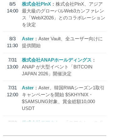
8/5
株式会社PlnX
株式会社PlnX、アジア
14:00
最大級のグローバルWeb3カンファレン
ス「WebX2026」とのコラボレーション
を決定
8/3
Aster
Aster Vault、全ユーザー向けに
11:30
提供開始
7/31
株式会社ANAPホールディングス
13:00
ANAP が大型イベント「BITCOIN
JAPAN 2026」開催決定
7/31
Aster
Aster、韓国RWAシーズン1取引
12:00
キャンペーンを開始 $SKHYNIX・
$SAMSUNG対象、賞金総額10,000
USDT
7/30
株式会社モアクト
「モアクト」 のポ
18:30
イント交換先に日本円ステーブルコイン
「 JPYC」を追加