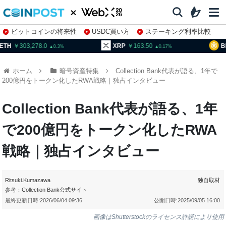
ビットコインの将来性
USDC買い方
ステーキング利率比較
株特集・関連銘柄
03,278.0
XRP
163.50
BNB
95
0.3
0.17
ホーム
暗号資産特集
Collection Bank代表が語る、1年で
200億円をトークン化したRWA戦略｜独占インタビュー
Collection Bank代表が語る、1年
で200億円をトークン化したRWA
戦略｜独占インタビュー
Ritsuki.Kumazawa
独自取材
参考：
Collection Bank公式サイト
最終更新日時:
2026/06/04 09:36
公開日時:
2025/09/05 16:00
画像はShutterstockのライセンス許諾により使用