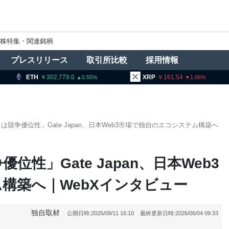
株特集・関連銘柄
プレスリリース
取引所比較
採用情報
02,779.0
XRP
161.54
BNB
93
0.55
1.06
競争優位性」Gate Japan、日本Web3市場で独自のエコシステム構築へ
性」Gate Japan、日本Web3
構築へ｜WebXインタビュー
独自取材
公開日時:
2025/09/11 16:10
最終更新日時:
2026/06/04 09:33