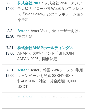
8/5
株式会社PlnX
株式会社PlnX、アジア
14:00
最大級のグローバルWeb3カンファレン
ス「WebX2026」とのコラボレーション
を決定
8/3
Aster
Aster Vault、全ユーザー向けに
11:30
提供開始
7/31
株式会社ANAPホールディングス
13:00
ANAP が大型イベント「BITCOIN
JAPAN 2026」開催決定
7/31
Aster
Aster、韓国RWAシーズン1取引
12:00
キャンペーンを開始 $SKHYNIX・
$SAMSUNG対象、賞金総額10,000
USDT
7/30
株式会社モアクト
「モアクト」 のポ
18:30
イント交換先に日本円ステーブルコイン
「 JPYC」を追加