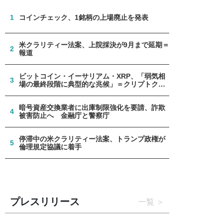
1
コインチェック、1銘柄の上場廃止を発表
米クラリティー法案、上院採決が9月まで延期＝
2
報道
ビットコイン・イーサリアム・XRP、「弱気相
3
場の最終段階に典型的な兆候」＝クリプトクア
ント
暗号資産交換業者に出庫制限強化を要請、詐欺
4
被害防止へ 金融庁と警察庁
停滞中の米クラリティー法案、トランプ政権が
5
倫理規定協議に着手
プレスリリース
一覧