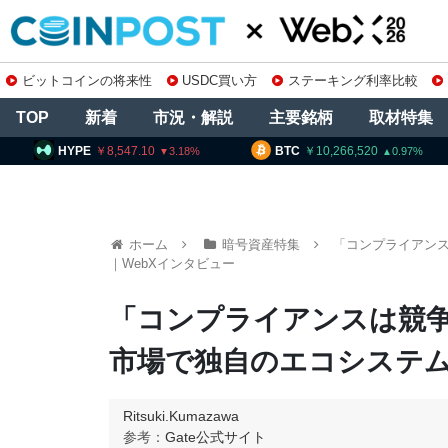
ビットコインの将来性
USDC買い方
ステーキング利率比較
TOP
新着
市況・解説
主要銘柄
取材特集
8,547.10
BTC
10,266,520
ETH
3
3.18
0.97
ホーム
暗号資産特集
「コンプライアンスは
｜WebXインタビュー
「コンプライアンスは競争優位
市場で独自のエコシステム
Ritsuki.Kumazawa
参考：
Gate公式サイト