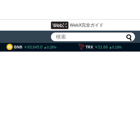
WebX完全ガイド
,645.0
TRX
51.68
SOL
11,
0.28
0.19