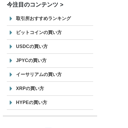
今注目のコンテンツ
7/29
SBI VCトレード株式会社
信託型円建
19:30
てステーブルコイン「JPYSC」徹底解
取引所おすすめランキング
説セミナーを開催
ビットコインの買い方
USDCの買い方
JPYCの買い方
イーサリアムの買い方
XRPの買い方
HYPEの買い方