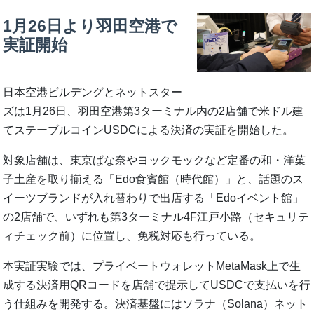
1月26日より羽田空港で
実証開始
日本空港ビルデングとネットスター
ズは1月26日、羽田空港第3ターミナル内の2店舗で米ドル建
てステーブルコインUSDCによる決済の実証を開始した。
対象店舗は、東京ばな奈やヨックモックなど定番の和・洋菓
子土産を取り揃える「Edo食賓館（時代館）」と、話題のス
イーツブランドが入れ替わりで出店する「Edoイベント館」
の2店舗で、いずれも第3ターミナル4F江戸小路（セキュリテ
ィチェック前）に位置し、免税対応も行っている。
本実証実験では、プライベートウォレットMetaMask上で生
成する決済用QRコードを店舗で提示してUSDCで支払いを行
う仕組みを開発する。決済基盤にはソラナ（Solana）ネット