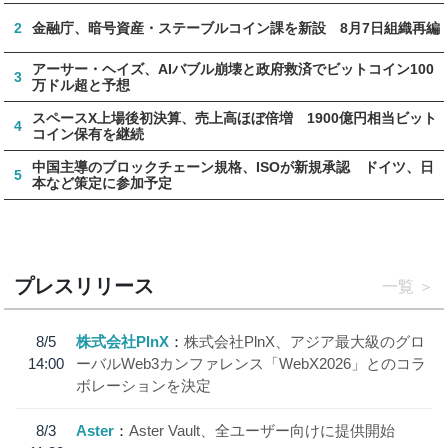
2
金融庁、暗号資産・ステーブルコイン課を新設 8月7日組織再編
アーサー・ヘイズ、AIバブル崩壊と政府救済でビットコイン100
3
万ドル超と予想
スペースX上場後初決算、売上高ほぼ倍増 1900億円相当ビット
4
コイン保有を継続
中国主導のブロックチェーン規格、ISOが新規承認 ドイツ、日
5
本など策定に参加予定
プレスリリース
一覧
8/5
株式会社PlnX
株式会社PlnX、アジア最大級のグロ
14:00
ーバルWeb3カンファレンス「WebX2026」とのコラ
ボレーションを決定
8/3
Aster
Aster Vault、全ユーザー向けに提供開始