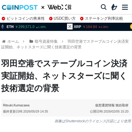
ビットコインの将来性
USDC買い方
ステーキング利率比較
株特集・関連銘柄
299,571.0
XRP
164.84
BNB
9
1.69
2.06
ホーム
暗号資産特集
羽田空港でステーブルコイン決済実
証開始、ネットスターズに聞く技術選定の背景
羽田空港でステーブルコイン決済
実証開始、ネットスターズに聞く
技術選定の背景
Ritsuki.Kumazawa
仮想通貨情報
独自取材
最終更新日時:
2026/05/29 14:35
公開日時:
2026/02/05 15:20
画像はShutterstockのライセンス許諾により使用