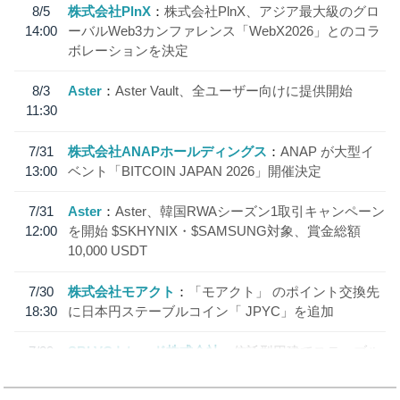
8/5
株式会社PlnX
株式会社PlnX、アジア最大級のグロ
14:00
ーバルWeb3カンファレンス「WebX2026」とのコラ
ボレーションを決定
8/3
Aster
Aster Vault、全ユーザー向けに提供開始
11:30
7/31
株式会社ANAPホールディングス
ANAP が大型イ
13:00
ベント「BITCOIN JAPAN 2026」開催決定
7/31
Aster
Aster、韓国RWAシーズン1取引キャンペーン
12:00
を開始 $SKHYNIX・$SAMSUNG対象、賞金総額
10,000 USDT
7/30
株式会社モアクト
「モアクト」 のポイント交換先
18:30
に日本円ステーブルコイン「 JPYC」を追加
7/29
SBI VCトレード株式会社
信託型円建てステーブル
19:30
コイン「JPYSC」徹底解説セミナーを開催