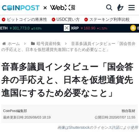
ビットコインの将来性
USDC買い方
ステーキング利率比較
株特集・関連銘柄
301,773.0
XRP
160.90
BNB
0.63
1.52
ホーム
暗号資産特集
音喜多議員インタビュー「国会答弁
の手応えと、日本を仮想通貨先進国にするため必要なこと」
音喜多議員インタビュー「国会答
弁の手応えと、日本を仮想通貨先
進国にするため必要なこと」
CoinPost編集部
独自取材
最終更新日時:
2026/06/03 18:19
公開日時:
2020/07/07 11:55
画像はShutterstockのライセンス許諾により使用