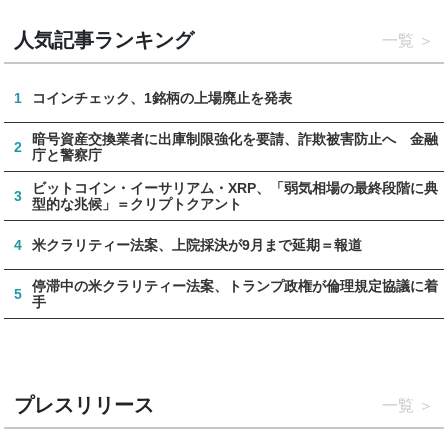
人気記事ランキング
一覧
1
コインチェック、1銘柄の上場廃止を発表
暗号資産交換業者に出庫制限強化を要請、詐欺被害防止へ 金融
2
庁と警察庁
ビットコイン・イーサリアム・XRP、「弱気相場の最終段階に典
3
型的な兆候」＝クリプトクアント
4
米クラリティー法案、上院採決が9月まで延期＝報道
停滞中の米クラリティー法案、トランプ政権が倫理規定協議に着
5
手
プレスリリース
一覧