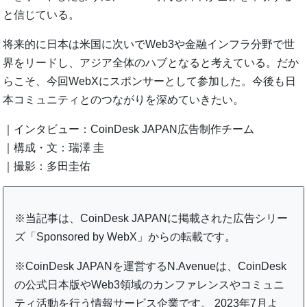
と信じている。
将来的に日本は米国に次いでWeb3や金融インフラ分野で世
界をリードし、アジア全体のハブとなると考えている。だか
らこそ、今回WebXにスポンサーとして参加した。今後も日
本コミュニティとのつながりを深めていきたい。
｜インタビュー：CoinDesk JAPAN広告制作チーム
｜構成・文：瑞澤 圭
｜撮影：多田圭佑
※当記事は、CoinDesk JAPANに掲載された広告シリー
ズ「Sponsored by WebX」からの転載です。
※CoinDesk JAPANを運営するN.Avenueは、CoinDesk
の公式日本版やWeb3領域のカンファレンスやコミュニ
ティ活動を行う情報サービス企業です。 2023年7月よ