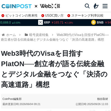
ビットコインの将来性
USDC買い方
ステーキング利率比較
株特集・関連銘柄
XRP
165.71
BNB
94,072.4
2.18
1.09
ホーム
暗号資産特集
Web3時代のVisaを目指すPlatON──
創立者が語る伝統金融とデジタル金融をつなぐ「決済の高速道路」構想
Web3時代のVisaを目指す
PlatON──創立者が語る伝統金融
とデジタル金融をつなぐ「決済の
高速道路」構想
CoinPost編集部
独自取材
最終更新日時:
2026/06/04 09:21
公開日時:
2025/09/26 11:03