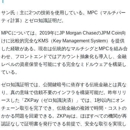
サン氏：主に2つの技術を使用している。MPC（マルチパー
ティ計算）とゼロ知識証明だ。
MPCについては、2019年にJP Morgan ChaseのJPM Coin向
けに比較的完全なKMS（Key Management System）を提供
した経験がある。現在は伝統的なマルチシグとMPCを組み合
わせ、フロントエンドではアカウント抽象化も導入し、金融
レベルの資産保管を可能にする完全なミドルウェアを構築し
ている。
ゼロ知識証明では、公開鍵暗号に依存する伝統金融とは異な
り、真の意味で信頼不要のインフラを構築可能だ。昨年リリ
ースした「ZKPay（ゼロ知識決済）」では、1秒以内にオン
チェーン取引を完了でき、伝統金融の複雑で時間・コストの
かかる問題を回避できる。ZKPayは、ほぼすべての機関が再
認証なしで証明書を発行できる前提で、安全な取引を実現し