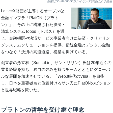
画像はShutterstockのライセンス許諾により使用
LatticeX財団が主導するオープンな
金融インフラ「PlatON（プラト
ン）」。その上に構築された決済・
清算システムTopos（トポス）を通
じ、金融機関や決済サービス事業者向けに決済・クリアリン
グシステムソリューションを提供。伝統金融とデジタル金融
をつなぐ「決済の高速道路」構築を掲げている。
創立者の孫立林（Sun LiLin、サン・リリン）氏は20年近くの
業界経験を持ち、独自の強みを持つチームとともにグローバ
ルな展開を加速させている。「Web3時代のVisa」を目指
し、日本を重要拠点と位置付けるサン氏にPlatONのビジョン
と世界戦略を聞いた。
プラトンの哲学を受け継ぐ理念