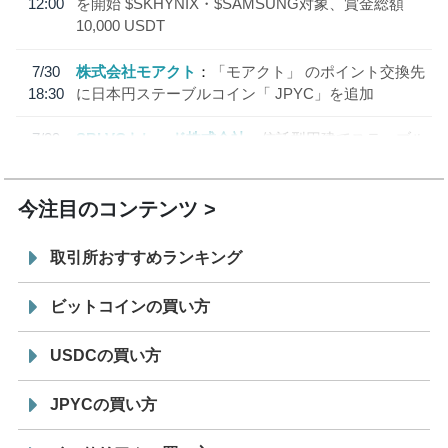
12:00
を開始 $SKHYNIX・$SAMSUNG対象、賞金総額
10,000 USDT
7/30
株式会社モアクト
「モアクト」 のポイント交換先
18:30
に日本円ステーブルコイン「 JPYC」を追加
7/29
SBI VCトレード株式会社
信託型円建てステーブル
19:30
コイン「JPYSC」徹底解説セミナーを開催
今注目のコンテンツ
取引所おすすめランキング
ビットコインの買い方
USDCの買い方
JPYCの買い方