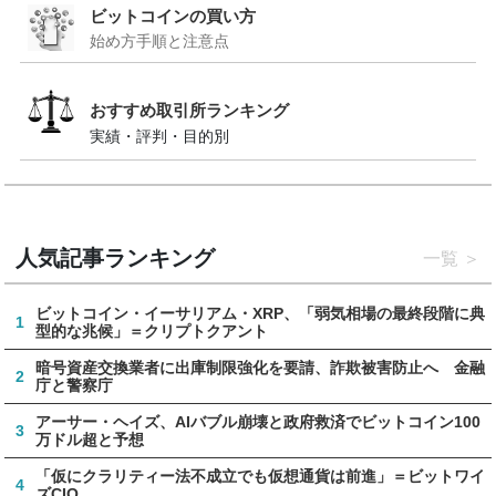
ビットコインの買い方
始め方手順と注意点
おすすめ取引所ランキング
実績・評判・目的別
人気記事ランキング
一覧
ビットコイン・イーサリアム・XRP、「弱気相場の最終段階に典
1
型的な兆候」＝クリプトクアント
暗号資産交換業者に出庫制限強化を要請、詐欺被害防止へ 金融
2
庁と警察庁
アーサー・ヘイズ、AIバブル崩壊と政府救済でビットコイン100
3
万ドル超と予想
「仮にクラリティー法不成立でも仮想通貨は前進」＝ビットワイ
4
ズCIO