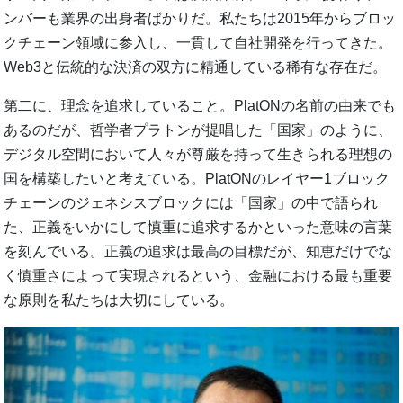
ンバーも業界の出身者ばかりだ。私たちは2015年からブロッ
クチェーン領域に参入し、一貫して自社開発を行ってきた。
Web3と伝統的な決済の双方に精通している稀有な存在だ。
第二に、理念を追求していること。PlatONの名前の由来でも
あるのだが、哲学者プラトンが提唱した「国家」のように、
デジタル空間において人々が尊厳を持って生きられる理想の
国を構築したいと考えている。PlatONのレイヤー1ブロック
チェーンのジェネシスブロックには「国家」の中で語られ
た、正義をいかにして慎重に追求するかといった意味の言葉
を刻んでいる。正義の追求は最高の目標だが、知恵だけでな
く慎重さによって実現されるという、金融における最も重要
な原則を私たちは大切にしている。