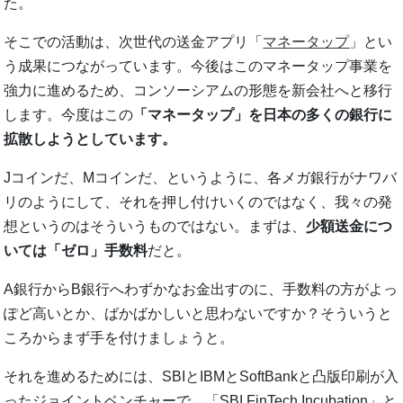
た。
そこでの活動は、次世代の送金アプリ「
マネータップ
」とい
う成果につながっています。今後はこのマネータップ事業を
強力に進めるため、コンソーシアムの形態を新会社へと移行
します。今度はこの
「マネータップ」を日本の多くの銀行に
拡散しようとしています。
Jコインだ、Mコインだ、というように、各メガ銀行がナワバ
リのようにして、それを押し付けいくのではなく、我々の発
想というのはそういうものではない。まずは、
少額送金につ
いては「ゼロ」手数料
だと。
A銀行からB銀行へわずかなお金出すのに、手数料の方がよっ
ぽど高いとか、ばかばかしいと思わないですか？そういうと
ころからまず手を付けましょうと。
それを進めるためには、SBIとIBMとSoftBankと凸版印刷が入
ったジョイントベンチャーで、「SBI FinTech Incubation」と