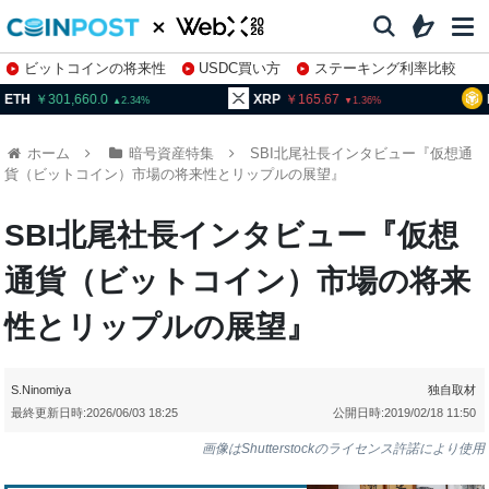
ビットコインの将来性
USDC買い方
ステーキング利率比較
株特集・関連銘柄
01,660.0
XRP
165.67
BNB
94
2.34
1.36
ホーム
暗号資産特集
SBI北尾社長インタビュー『仮想通
貨（ビットコイン）市場の将来性とリップルの展望』
SBI北尾社長インタビュー『仮想
通貨（ビットコイン）市場の将来
性とリップルの展望』
S.Ninomiya
独自取材
最終更新日時:
2026/06/03 18:25
公開日時:
2019/02/18 11:50
画像はShutterstockのライセンス許諾により使用