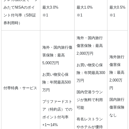
みたてNISAのポイ
最大3.0%
最大1.0%
最大0.5%
ント付与率（SBI証
※1
※1
※1
券利用時）
海外・国内旅行
傷害保険：最高
海外・国内旅行傷
2,000万円
害保険：最高
海外旅行
5,000万円
傷害保
お買い物安心保
険：最高
険：年間最高300
お買い物安心保
2,000万
万円
険：年間最高500
付帯特典・サービス
円
万円
国内空港ラウン
国内旅行
ジが無料で利用
プリファードスト
傷害保険
可能
ア（特約店）での
なし
ポイント付与率
有名レストラン
+1〜14%
やホテルが優待