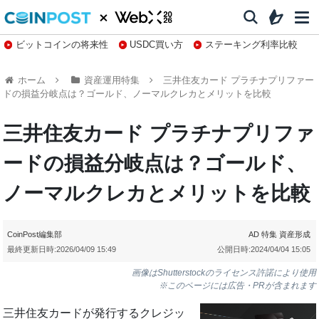
ビットコインの将来性
USDC買い方
ステーキング利率比較
株特集・関連銘柄
ホーム
資産運用特集
三井住友カード プラチナプリファー
ドの損益分岐点は？ゴールド、ノーマルクレカとメリットを比較
三井住友カード プラチナプリファ
ードの損益分岐点は？ゴールド、
ノーマルクレカとメリットを比較
CoinPost編集部
AD
特集
資産形成
最終更新日時:
2026/04/09 15:49
公開日時:
2024/04/04 15:05
画像はShutterstockのライセンス許諾により使用
※このページには広告・PRが含まれます
三井住友カードが発行するクレジッ