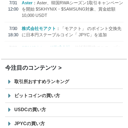
7/31
Aster
Aster、韓国RWAシーズン1取引キャンペーン
12:00
を開始 $SKHYNIX・$SAMSUNG対象、賞金総額
10,000 USDT
7/30
株式会社モアクト
「モアクト」 のポイント交換先
18:30
に日本円ステーブルコイン「 JPYC」を追加
7/29
SBI VCトレード株式会社
信託型円建てステーブル
19:30
コイン「JPYSC」徹底解説セミナーを開催
今注目のコンテンツ
取引所おすすめランキング
ビットコインの買い方
USDCの買い方
JPYCの買い方