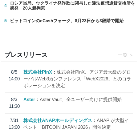
ロシア当局、ウクライナ発詐欺に関与した違法仮想通貨交換所を
4
摘発 20人超拘束
5
ビットコインのeCashフォーク、8月23日から3段階で開始
プレスリリース
一覧
8/5
株式会社PlnX
株式会社PlnX、アジア最大級のグロ
14:00
ーバルWeb3カンファレンス「WebX2026」とのコラ
ボレーションを決定
8/3
Aster
Aster Vault、全ユーザー向けに提供開始
11:30
7/31
株式会社ANAPホールディングス
ANAP が大型イ
13:00
ベント「BITCOIN JAPAN 2026」開催決定