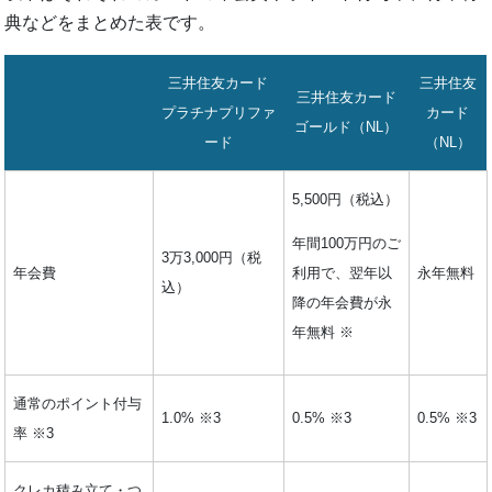
典などをまとめた表です。
三井住友カード
三井住友
三井住友カード
プラチナプリファ
カード
ゴールド（NL）
ード
（NL）
5,500円（税込）
年間100万円のご
3万3,000円（税
利用で、翌年以
年会費
永年無料
込）
降の年会費が永
年無料 ※
通常のポイント付与
1.0% ※3
0.5% ※3
0.5% ※3
率 ※3
クレカ積み立て・つ