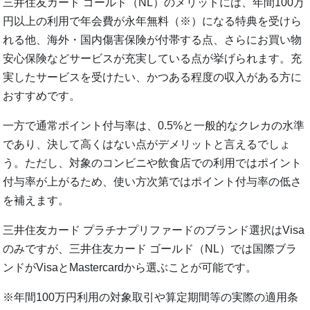
三井住友カード ゴールド（NL）のメリットには、年間100万
円以上の利用で年会費が永年無料（※）になる特典を受けら
れる他、海外・国内傷害保険が付帯する点、さらにお買い物
安心保険などサービスが充実している点が挙げられます。充
実したサービスを受けたい、かつある程度の収入がある方に
おすすめです。
一方で通常ポイント付与率は、0.5%と一般的なクレカの水準
であり、決して高くはない点がデメリットと言えるでしょ
う。ただし、対象のコンビニや飲食店での利用ではポイント
付与率が上がるため、使い方次第ではポイント付与率の低さ
を補えます。
三井住友カード プラチナプリファードのブランド選択はVisa
のみですが、三井住友カード ゴールド（NL）では国際ブラ
ンドがVisaとMastercardから選ぶことが可能です。
※年間100万円利用の対象取引や算定期間等の実際の適用条