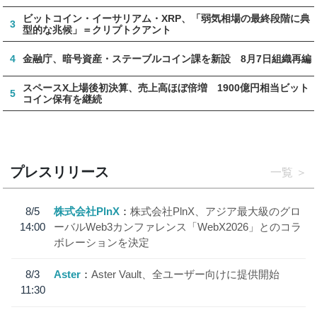
ビットコイン・イーサリアム・XRP、「弱気相場の最終段階に典
3
型的な兆候」＝クリプトクアント
4
金融庁、暗号資産・ステーブルコイン課を新設 8月7日組織再編
スペースX上場後初決算、売上高ほぼ倍増 1900億円相当ビット
5
コイン保有を継続
プレスリリース
一覧
8/5
株式会社PlnX
株式会社PlnX、アジア最大級のグロ
14:00
ーバルWeb3カンファレンス「WebX2026」とのコラ
ボレーションを決定
8/3
Aster
Aster Vault、全ユーザー向けに提供開始
11:30