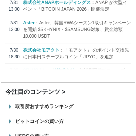
7/31
株式会社ANAPホールディングス
ANAP が大型イ
13:00
ベント「BITCOIN JAPAN 2026」開催決定
7/31
Aster
Aster、韓国RWAシーズン1取引キャンペーン
12:00
を開始 $SKHYNIX・$SAMSUNG対象、賞金総額
10,000 USDT
7/30
株式会社モアクト
「モアクト」 のポイント交換先
18:30
に日本円ステーブルコイン「 JPYC」を追加
7/29
SBI VCトレード株式会社
信託型円建てステーブル
19:30
コイン「JPYSC」徹底解説セミナーを開催
今注目のコンテンツ
取引所おすすめランキング
ビットコインの買い方