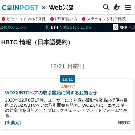
ビットコインの将来性
USDC買い方
ステーキング利率比較
株特集・関連銘柄
240,000
ETH
302,210.0
XRP
16
1.04
2.57
HBTC 情報（日本語要約）
12/21 月曜日
19:11
上場/ペア
WOZX/BTCペアの取引開始に関するお知らせ
2020年12月8日17時、ユーザーにより良い流動性製品の提供を目
的にWOZX/BTCペアの取引開始を発表。WOZXとは、エネルギー
の効率化を目的としたブロックチェーン・プラットフォームであ
る。
[出典元]
HBTC