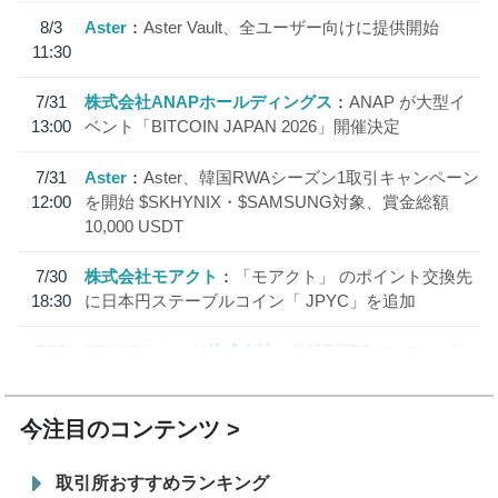
8/3
Aster
Aster Vault、全ユーザー向けに提供開始
11:30
7/31
株式会社ANAPホールディングス
ANAP が大型イ
13:00
ベント「BITCOIN JAPAN 2026」開催決定
7/31
Aster
Aster、韓国RWAシーズン1取引キャンペーン
12:00
を開始 $SKHYNIX・$SAMSUNG対象、賞金総額
10,000 USDT
7/30
株式会社モアクト
「モアクト」 のポイント交換先
18:30
に日本円ステーブルコイン「 JPYC」を追加
7/29
SBI VCトレード株式会社
信託型円建てステーブル
19:30
コイン「JPYSC」徹底解説セミナーを開催
今注目のコンテンツ
取引所おすすめランキング