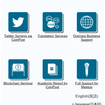
Twitter Surveys via
Translation Services
Oversea Business
CoinPost
Support
Blockchain Seminar
Academic Report by
Full Support for
CoinPost
Meetup
English(英語)
> Japanese(日本語)