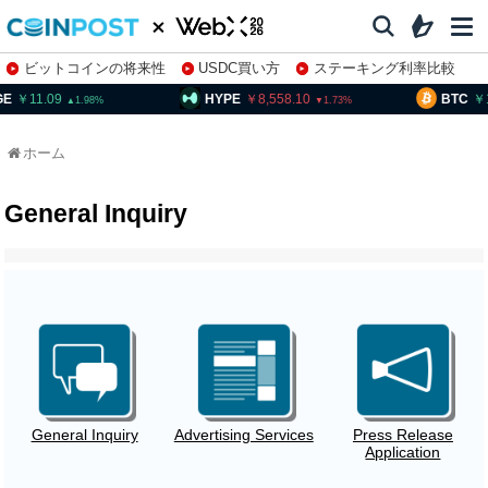
ビットコインの将来性
USDC買い方
ステーキング利率比較
株特集・関連銘柄
11.09
HYPE
8,558.10
BTC
10
1.98
1.73
ホーム
General Inquiry
General Inquiry
Advertising Services
Press Release
Application