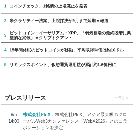
1
コインチェック、1銘柄の上場廃止を発表
2
米クラリティー法案、上院採決が9月まで延期＝報道
ビットコイン・イーサリアム・XRP、「弱気相場の最終段階に典
3
型的な兆候」＝クリプトクアント
4
15年間休眠のビットコインが移動、平均取得単価は約10ドル
5
リミックスポイント、仮想通貨運用益が累計約1.6億円に
プレスリリース
一覧
8/5
株式会社PlnX
株式会社PlnX、アジア最大級のグロ
14:00
ーバルWeb3カンファレンス「WebX2026」とのコラ
ボレーションを決定