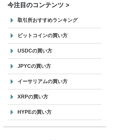
今注目のコンテンツ
7/29
SBI VCトレード株式会社
信託型円建
19:30
てステーブルコイン「JPYSC」徹底解
取引所おすすめランキング
説セミナーを開催
ビットコインの買い方
USDCの買い方
JPYCの買い方
イーサリアムの買い方
XRPの買い方
HYPEの買い方