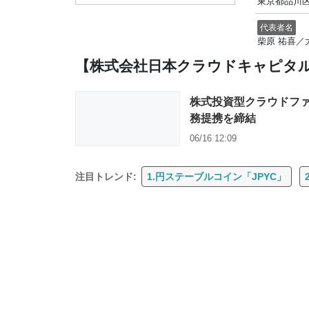
東京都品川区東
代表者名
柴原 祐喜／
【株式会社日本クラウドキャピタ
株式投資型クラウドファ
務提携を締結
06/16 12:09
注目トレンド:
1.円ステーブルコイン「JPYC」