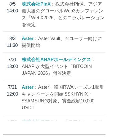
8/5
株式会社PlnX
株式会社PlnX、アジア
14:00
最大級のグローバルWeb3カンファレン
ス「WebX2026」とのコラボレーション
を決定
8/3
Aster
Aster Vault、全ユーザー向けに
11:30
提供開始
7/31
株式会社ANAPホールディングス
13:00
ANAP が大型イベント「BITCOIN
JAPAN 2026」開催決定
7/31
Aster
Aster、韓国RWAシーズン1取引
12:00
キャンペーンを開始 $SKHYNIX・
$SAMSUNG対象、賞金総額10,000
USDT
7/30
株式会社モアクト
「モアクト」 のポ
18:30
イント交換先に日本円ステーブルコイン
「 JPYC」を追加