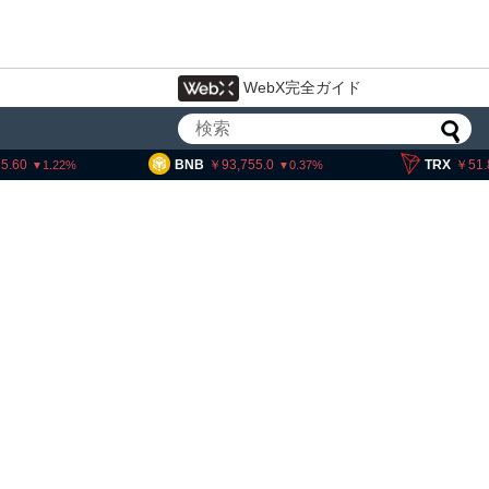
WebX完全ガイド
5.60
BNB
93,755.0
TRX
51.
1.22
0.37