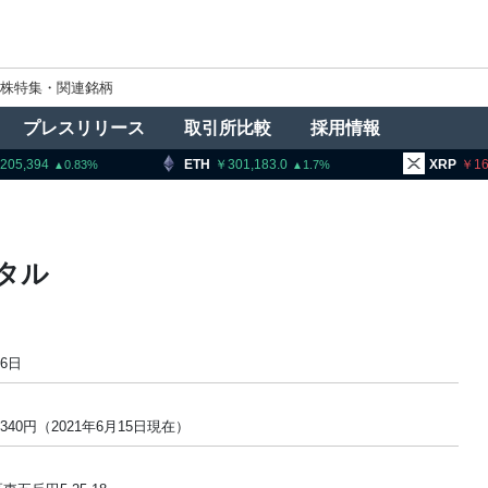
株特集・関連銘柄
プレスリリース
取引所比較
採用情報
,205,394
ETH
301,183.0
XRP
16
0.83
1.7
タル
26日
9340円（2021年6月15日現在）