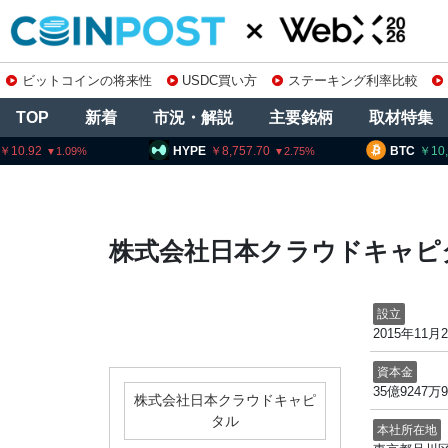
ビットコインの将来性
USDC買い方
ステーキング利率比較
TOP
新着
市況・解説
主要銘柄
取材特集
10.92
HYPE
8,757.70
BTC
10
1.09
2.75
株式会社日本クラウドキャピ
設立
2015年11月
資本金
35億9247万
株式会社日本クラウドキャピ
タル
本社所在地