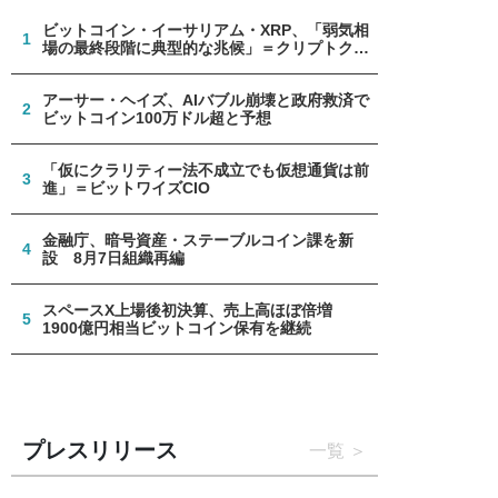
ビットコイン・イーサリアム・XRP、「弱気相
1
場の最終段階に典型的な兆候」＝クリプトクア
ント
アーサー・ヘイズ、AIバブル崩壊と政府救済で
2
ビットコイン100万ドル超と予想
「仮にクラリティー法不成立でも仮想通貨は前
3
進」＝ビットワイズCIO
金融庁、暗号資産・ステーブルコイン課を新
4
設 8月7日組織再編
スペースX上場後初決算、売上高ほぼ倍増
5
1900億円相当ビットコイン保有を継続
プレスリリース
一覧