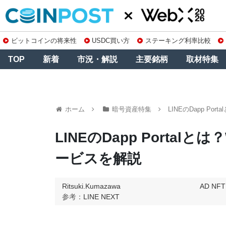
ビットコインの将来性
USDC買い方
ステーキング利率比較
TOP
新着
市況・解説
主要銘柄
取材特集
ホーム
暗号資産特集
LINEのDapp P
LINEのDapp Porta
ービスを解説
Ritsuki.Kumazawa
AD
NF
参考：
LINE NEXT