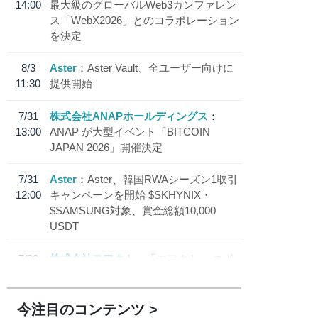
14:00
最大級のグローバルWeb3カンファレン
ス「WebX2026」とのコラボレーション
を決定
8/3
Aster
Aster Vault、全ユーザー向けに
11:30
提供開始
7/31
株式会社ANAPホールディングス
13:00
ANAP が大型イベント「BITCOIN
JAPAN 2026」開催決定
7/31
Aster
Aster、韓国RWAシーズン1取引
12:00
キャンペーンを開始 $SKHYNIX・
$SAMSUNG対象、賞金総額10,000
USDT
7/30
株式会社モアクト
「モアクト」 のポ
18:30
イント交換先に日本円ステーブルコイン
「 JPYC」を追加
今注目のコンテンツ