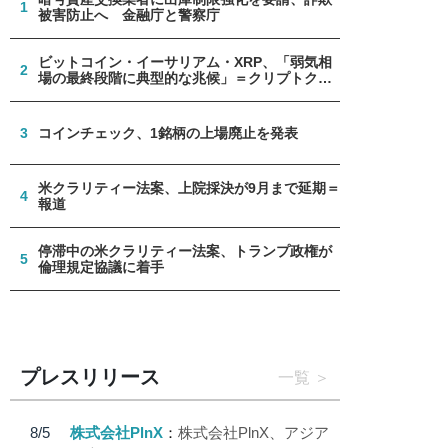
1
被害防止へ 金融庁と警察庁
ビットコイン・イーサリアム・XRP、「弱気相
2
場の最終段階に典型的な兆候」＝クリプトクア
ント
3
コインチェック、1銘柄の上場廃止を発表
米クラリティー法案、上院採決が9月まで延期＝
4
報道
停滞中の米クラリティー法案、トランプ政権が
5
倫理規定協議に着手
プレスリリース
一覧
8/5
株式会社PlnX
株式会社PlnX、アジア