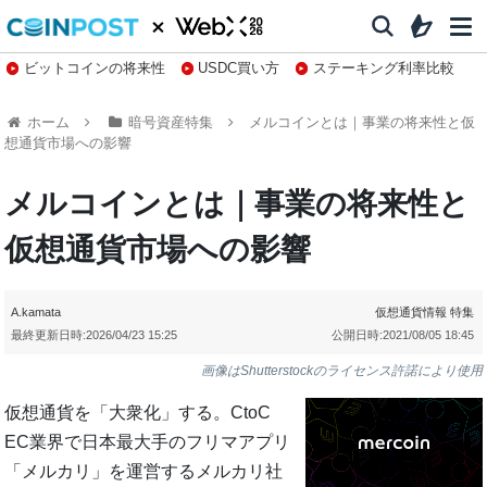
ビットコインの将来性
USDC買い方
ステーキング利率比較
株特集・関連銘柄
ホーム
暗号資産特集
メルコインとは｜事業の将来性と仮
想通貨市場への影響
メルコインとは｜事業の将来性と
仮想通貨市場への影響
A.kamata
仮想通貨情報
特集
最終更新日時:
2026/04/23 15:25
公開日時:
2021/08/05 18:45
画像はShutterstockのライセンス許諾により使用
仮想通貨を「大衆化」する。CtoC
EC業界で日本最大手のフリマアプリ
「メルカリ」を運営するメルカリ社