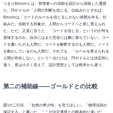
つまりBitcoinとは、管理者への信頼を設計から排除した通貨
だ。円やドルが「人間の判断を信じる」仕組みだとすれば、
Bitcoinは「コードのルールを信じるしかない状態を作る」仕
組みだ。信頼する対象が、人間からコードへと差し替えられ
た。ただ、正直に言うと、「コードを信じる」というのが何を
意味するのか、自分にはまだ完全には腑に落ちていない。コー
ドを書いたのも人間だ。コードを解釈するのも人間だ。ノード
を動かしているのも人間だ。それでも、「ルールを変えられる
人間が存在しない」という一点だけは、円やドルとは決定的に
違う。差は小さく見えて、設計思想としては根本から違う。
第二の補助線——ゴールドとの比較
図1の二行目、「自然の希少性」を見てほしい。「物理法則が
保証する」と書いた。ここが法定通貨との根本的な違いだ。