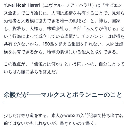
Yuval Noah Harari（ユヴァル・ノア・ハラリ）は『サピエン
ス全史』でこう論じた。人間は虚構を共有することで、見知ら
ぬ他者と大規模に協力できる唯一の動物だ、と。神も、国家
も、貨幣も、人権も、株式会社も、全部「みんなが信じる」と
いう行為によって成立している虚構だ。チンパンジーは虚構を
共有できないから、150匹を超える集団を作れない。人間は虚
構を共有できるから、地球の裏側にいる他人と取引できる。
この視点が、「価値とは何か」という問いへの、自分にとって
いちばん腑に落ちる答えだ。
余談だが——マルクスとポランニーのこと
少しだけ寄り道をする。素人がweb3の入門記事で持ち出す名
前ではないかもしれないが、書きたいので書く。