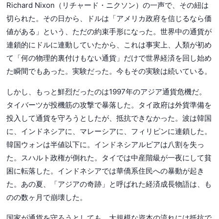
Richard Nixon（リチャード・ニクソン）の一声で、その紐は
切られた。その日から、ドルは「アメリカ政府を信じるなら価
値がある」という、ただの約束手形になった。世界中の通貨が
連鎖的にドルに連動していたから、これは事実上、人類が初め
て「何の物理的裏付けもない通貨」だけで世界経済を回し始め
た瞬間でもあった。実験だった。今もその実験は続いている。
しかし、もっと鮮烈だったのは1997年のアジア通貨危機だ。
タイバーツが投機筋の攻撃で暴落した。タイ政府は外貨準備を
投入して通貨を守ろうとしたが、抵抗できなかった。波は韓国
に、インドネシアに、マレーシアに、フィリピンに連鎖した。
韓国ウォンは半値以下に。インドネシアルピアは八割を失っ
た。スハルト政権が倒れた。タイでは中産階級が一夜にして貧
困に転落した。インドネシアでは華僑系住民への暴動が起き
た。あの夏、「アジアの奇跡」と呼ばれた経済成長物語は、も
のの数ヶ月で崩壊した。
国家が通貨を守ろうとしても、大規模な資本の流れには抵抗で