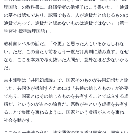
理国語」の教科書に、経済学者の浜矩子はこう書いた。「通貨
の基本は認知であり、認識である。人が通貨だと信じるものは
通貨であって、通貨だと認めないものは通貨ではない」（第一
学習社 標準論理国語）。
教科書レベルの話だ。「今更」と思った人もいるかもしれな
い。ただ、この当たり前をもう一度だけ真剣に踏み直す。なぜ
なら、ここを本気で考え抜いた人間が、意外なほど少ないから
だ。
吉本隆明は『共同幻想論』で、国家そのものが共同幻想だと論
じた。共同体が機能するためには「共通の信じるもの」が必要
であり、国家とはその信じるものを共有することで成立する虚
構だ、というのが吉本の論旨だ。宗教が神という虚構を共有す
ることで集団を束ねるように、国家という虚構が人々を束ね、
社会を動かす。
ここから一歩踏み込む。法定通貨の後ろ盾は国家だ。国家とい