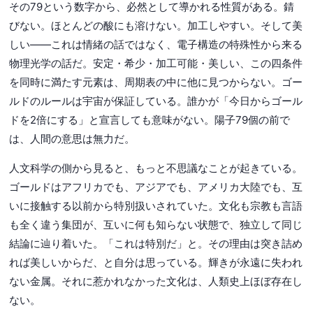
その79という数字から、必然として導かれる性質がある。錆
びない。ほとんどの酸にも溶けない。加工しやすい。そして美
しい——これは情緒の話ではなく、電子構造の特殊性から来る
物理光学の話だ。安定・希少・加工可能・美しい、この四条件
を同時に満たす元素は、周期表の中に他に見つからない。ゴー
ルドのルールは宇宙が保証している。誰かが「今日からゴール
ドを2倍にする」と宣言しても意味がない。陽子79個の前で
は、人間の意思は無力だ。
人文科学の側から見ると、もっと不思議なことが起きている。
ゴールドはアフリカでも、アジアでも、アメリカ大陸でも、互
いに接触する以前から特別扱いされていた。文化も宗教も言語
も全く違う集団が、互いに何も知らない状態で、独立して同じ
結論に辿り着いた。「これは特別だ」と。その理由は突き詰め
れば美しいからだ、と自分は思っている。輝きが永遠に失われ
ない金属。それに惹かれなかった文化は、人類史上ほぼ存在し
ない。