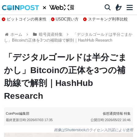
ビットコインの将来性
USDC買い方
ステーキング利率比較
株特集・関連銘柄
ホーム
暗号資産特集
「デジタルゴールドは半分ごまか
し」Bitcoinの正体を3つの補助線で解剖｜HashHub Research
「デジタルゴールドは半分ごま
かし」Bitcoinの正体を3つの補
助線で解剖｜HashHub
Research
CoinPost編集部
仮想通貨情報
特集
最終更新日時:
2026/07/03 17:35
公開日時:
2026/05/22 16:46
画像はShutterstockのライセンス許諾により使用