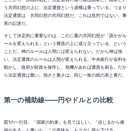
う共同幻想の上に、法定通貨という虚構は乗っている。つまり
法定通貨は、共同幻想の共同幻想だ。これは批判ではない。事
実の記述だ。
そして決定的に重要なのは、この二重の共同幻想が「誰かがル
ールを変えられる」という構造の上に成り立っている、という
ことだ。神のルールは人間には変えられない。だから神は強
い。法定通貨のルールは人間が変えられる。中央銀行が金利を
動かし、政府が財政を操作し、危機があれば通貨を刷る。だか
ら法定通貨は脆い。強さと脆さは、同じ一枚の紙の表と裏だ。
第一の補助線——円やドルとの比較
図1の一行目、「国家の約束」を見てほしい。「信じるから価
値がある」と書いた。この意味を、もう少し掘り下げる。