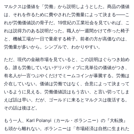
マルクスは価値を「労働」から説明しようとした。商品の価値
は、それを作るために費やされた労働量によって決まる——こ
れが労働価値説の骨子だ。19世紀の工業社会を見ていれば、こ
れは説得力のある説明だった。職人が一週間かけて作った椅子
と、機械工場が一日で量産する椅子。前者の方が高価なのは、
労働量が多いから。シンプルで、わかりやすい。
ただ、現代の金融市場を見ていると、この説明はぐらつき始め
る。誰も労働していないデリバティブに兆単位の価値がつき、
有名人が一言つぶやくだけでミームコインが暴騰する。労働は
介在していない。価値は労働ではなく、合意によって決まって
いるように見える。労働価値説はもう古い、と言い切ってしま
えば話は早い。だが、ゴールドに来るとマルクスは復活する。
その話は後ほど。
もう一人、Karl Polanyi（カール・ポランニー）の『大転換』
も頭から離れない。ポランニーは「市場経済は自然に生まれた