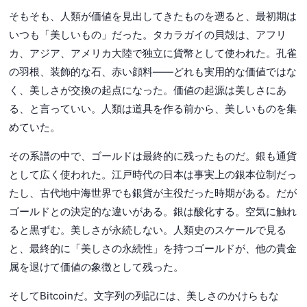
そもそも、人類が価値を見出してきたものを遡ると、最初期は
いつも「美しいもの」だった。タカラガイの貝殻は、アフリ
カ、アジア、アメリカ大陸で独立に貨幣として使われた。孔雀
の羽根、装飾的な石、赤い顔料——どれも実用的な価値ではな
く、美しさが交換の起点になった。価値の起源は美しさにあ
る、と言っていい。人類は道具を作る前から、美しいものを集
めていた。
その系譜の中で、ゴールドは最終的に残ったものだ。銀も通貨
として広く使われた。江戸時代の日本は事実上の銀本位制だっ
たし、古代地中海世界でも銀貨が主役だった時期がある。だが
ゴールドとの決定的な違いがある。銀は酸化する。空気に触れ
ると黒ずむ。美しさが永続しない。人類史のスケールで見る
と、最終的に「美しさの永続性」を持つゴールドが、他の貴金
属を退けて価値の象徴として残った。
そしてBitcoinだ。文字列の列記には、美しさのかけらもな