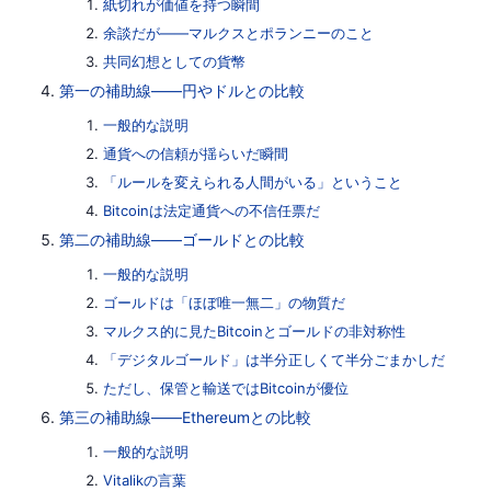
紙切れが価値を持つ瞬間
余談だが——マルクスとポランニーのこと
共同幻想としての貨幣
第一の補助線——円やドルとの比較
一般的な説明
通貨への信頼が揺らいだ瞬間
「ルールを変えられる人間がいる」ということ
Bitcoinは法定通貨への不信任票だ
第二の補助線——ゴールドとの比較
一般的な説明
ゴールドは「ほぼ唯一無二」の物質だ
マルクス的に見たBitcoinとゴールドの非対称性
「デジタルゴールド」は半分正しくて半分ごまかしだ
ただし、保管と輸送ではBitcoinが優位
第三の補助線——Ethereumとの比較
一般的な説明
Vitalikの言葉