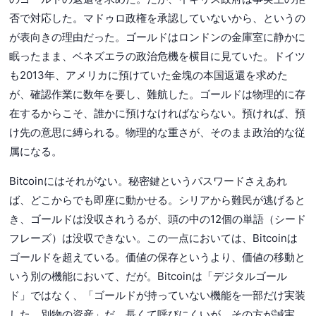
否で対応した。マドゥロ政権を承認していないから、というの
が表向きの理由だった。ゴールドはロンドンの金庫室に静かに
眠ったまま、ベネズエラの政治危機を横目に見ていた。ドイツ
も2013年、アメリカに預けていた金塊の本国返還を求めた
が、確認作業に数年を要し、難航した。ゴールドは物理的に存
在するからこそ、誰かに預けなければならない。預ければ、預
け先の意思に縛られる。物理的な重さが、そのまま政治的な従
属になる。
Bitcoinにはそれがない。秘密鍵というパスワードさえあれ
ば、どこからでも即座に動かせる。シリアから難民が逃げると
き、ゴールドは没収されうるが、頭の中の12個の単語（シード
フレーズ）は没収できない。この一点においては、Bitcoinは
ゴールドを超えている。価値の保存というより、価値の移動と
いう別の機能において、だが。Bitcoinは「デジタルゴール
ド」ではなく、「ゴールドが持っていない機能を一部だけ実装
した、別物の資産」だ。長くて呼びにくいが、その方が誠実