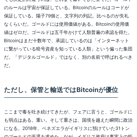
のルールは宇宙が保証している。Bitcoinのルールはコードが
保証している。陽子79個と、文字列の列記。比べるのが失礼
なくらいだ。ゴールドには使用価値がある。Bitcoinの使用価
値はゼロだ。ゴールドは五千年かけて人類普遍の承認を得た。
Bitcoinはまだ十数年で、承認しているのは「インターネット
に繋がっている暗号資産を知っている人類」という偏った集団
だ。「デジタルゴールド」ではなく、別の名前で呼ばれるべき
だ。
ただし、保管と輸送ではBitcoinが優位
ここまで毒を吐き続けてきたが、フェアに言うと、ゴールドに
も弱点はある。重い。そして重さは、国境を越えた瞬間に政治
になる。2018年、ベネズエラがイギリスに預けていた31トン
のゴールドの返還を求めた。だが、イギリス政府は事実上の拒