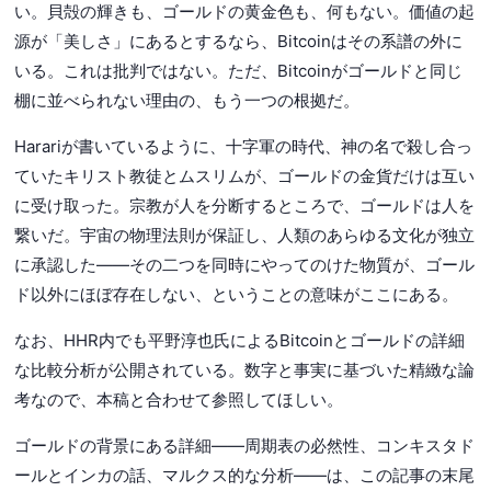
い。貝殻の輝きも、ゴールドの黄金色も、何もない。価値の起
源が「美しさ」にあるとするなら、Bitcoinはその系譜の外に
いる。これは批判ではない。ただ、Bitcoinがゴールドと同じ
棚に並べられない理由の、もう一つの根拠だ。
Harariが書いているように、十字軍の時代、神の名で殺し合っ
ていたキリスト教徒とムスリムが、ゴールドの金貨だけは互い
に受け取った。宗教が人を分断するところで、ゴールドは人を
繋いだ。宇宙の物理法則が保証し、人類のあらゆる文化が独立
に承認した——その二つを同時にやってのけた物質が、ゴール
ド以外にほぼ存在しない、ということの意味がここにある。
なお、HHR内でも平野淳也氏によるBitcoinとゴールドの詳細
な比較分析が公開されている。数字と事実に基づいた精緻な論
考なので、本稿と合わせて参照してほしい。
ゴールドの背景にある詳細——周期表の必然性、コンキスタド
ールとインカの話、マルクス的な分析——は、この記事の末尾