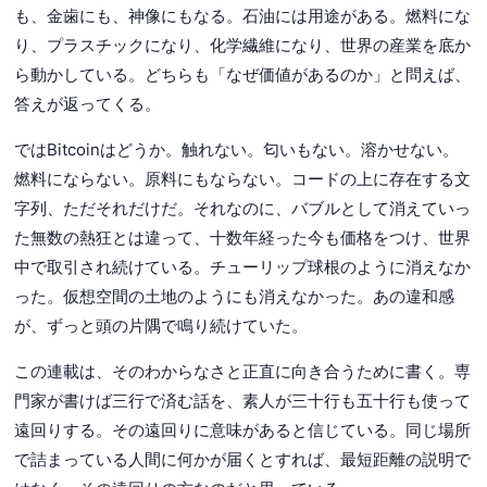
も、金歯にも、神像にもなる。石油には用途がある。燃料にな
り、プラスチックになり、化学繊維になり、世界の産業を底か
ら動かしている。どちらも「なぜ価値があるのか」と問えば、
答えが返ってくる。
ではBitcoinはどうか。触れない。匂いもない。溶かせない。
燃料にならない。原料にもならない。コードの上に存在する文
字列、ただそれだけだ。それなのに、バブルとして消えていっ
た無数の熱狂とは違って、十数年経った今も価格をつけ、世界
中で取引され続けている。チューリップ球根のように消えなか
った。仮想空間の土地のようにも消えなかった。あの違和感
が、ずっと頭の片隅で鳴り続けていた。
この連載は、そのわからなさと正直に向き合うために書く。専
門家が書けば三行で済む話を、素人が三十行も五十行も使って
遠回りする。その遠回りに意味があると信じている。同じ場所
で詰まっている人間に何かが届くとすれば、最短距離の説明で