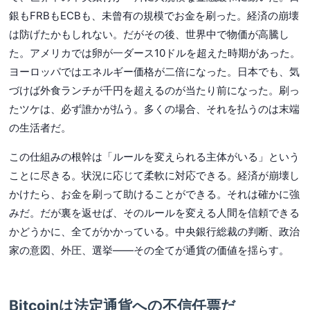
銀もFRBもECBも、未曾有の規模でお金を刷った。経済の崩壊
は防げたかもしれない。だがその後、世界中で物価が高騰し
た。アメリカでは卵が一ダース10ドルを超えた時期があった。
ヨーロッパではエネルギー価格が二倍になった。日本でも、気
づけば外食ランチが千円を超えるのが当たり前になった。刷っ
たツケは、必ず誰かが払う。多くの場合、それを払うのは末端
の生活者だ。
この仕組みの根幹は「ルールを変えられる主体がいる」という
ことに尽きる。状況に応じて柔軟に対応できる。経済が崩壊し
かけたら、お金を刷って助けることができる。それは確かに強
みだ。だが裏を返せば、そのルールを変える人間を信頼できる
かどうかに、全てがかかっている。中央銀行総裁の判断、政治
家の意図、外圧、選挙——その全てが通貨の価値を揺らす。
Bitcoinは法定通貨への不信任票だ