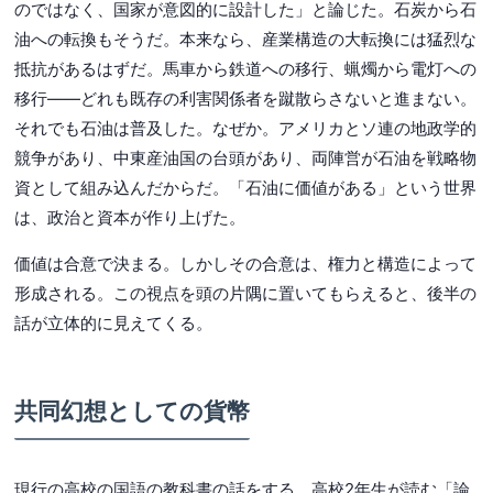
のではなく、国家が意図的に設計した」と論じた。石炭から石
油への転換もそうだ。本来なら、産業構造の大転換には猛烈な
抵抗があるはずだ。馬車から鉄道への移行、蝋燭から電灯への
移行——どれも既存の利害関係者を蹴散らさないと進まない。
それでも石油は普及した。なぜか。アメリカとソ連の地政学的
競争があり、中東産油国の台頭があり、両陣営が石油を戦略物
資として組み込んだからだ。「石油に価値がある」という世界
は、政治と資本が作り上げた。
価値は合意で決まる。しかしその合意は、権力と構造によって
形成される。この視点を頭の片隅に置いてもらえると、後半の
話が立体的に見えてくる。
共同幻想としての貨幣
現行の高校の国語の教科書の話をする。高校2年生が読む「論