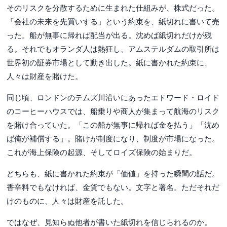
そのリスクを分散するために生まれた仕組みが、株式だった。
「会社の未来を先買いする」という約束を、紙切れに書いて売
った。船が無事に帰れば配当が出る。沈めば紙切れだけが残
る。それでもオランダ人は熱狂し、アムステルダムの取引所は
世界初の証券市場として動き出した。紙に書かれた約束に、
人々は財産を賭けた。
同じ頃、ロンドンのテムズ川沿いにあったエドワード・ロイド
のコーヒーハウスでは、船乗りや商人が集まって航海のリスク
を賭け合っていた。「この船が無事に帰れば金を払う」「沈め
ば俺が補償する」。賭けが制度になり、制度が市場になった。
これが海上保険の起源、そしてロイズ保険の始まりだ。
どちらも、紙に書かれた約束が「価値」を持った瞬間の話だ。
香辛料でもなければ、金貨でもない。文字と署名。ただそれだ
けのものに、人々は財産を託した。
ではなぜ、見知らぬ他者が書いた紙切れを信じられるのか。