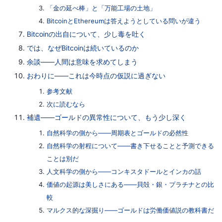
「金の延べ棒」と「万能工場の土地」
BitcoinとEthereumは答えようとしている問いが違う
Bitcoinの出自について、少し毒を吐く
では、なぜBitcoinは続いているのか
余談——人間は意味を求めてしまう
おわりに——これは今時点の仮説に過ぎない
参考文献
次に読むなら
補遺——ゴールドの異常性について、もう少し深く
自然科学の側から——周期表とゴールドの必然性
自然科学の射程について——書き下せることと予測できる
ことは別だ
人文科学の側から——コンキスタドールとインカの話
価値の起源は美しさにある——貝殻・銀・プラチナとの比
較
マルクス的な深掘り——ゴールドは労働価値説の教科書だ