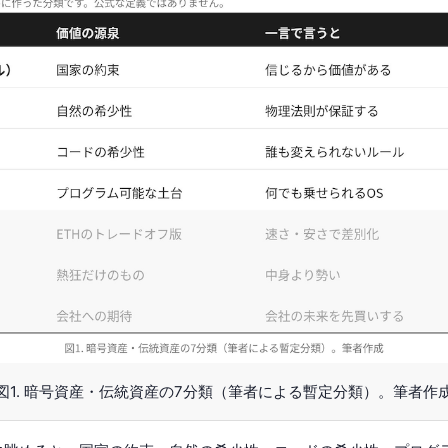
図1. 暗号資産・伝統資産の7分類（筆者による暫定分類）。筆者作