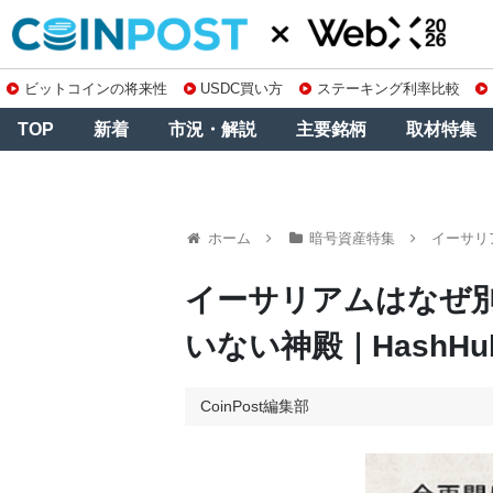
ビットコインの将来性
USDC買い方
ステーキング利率比較
TOP
新着
市況・解説
主要銘柄
取材特集
ホーム
暗号資産特集
イーサリア
イーサリアムはなぜ
いない神殿｜HashHub 
CoinPost編集部