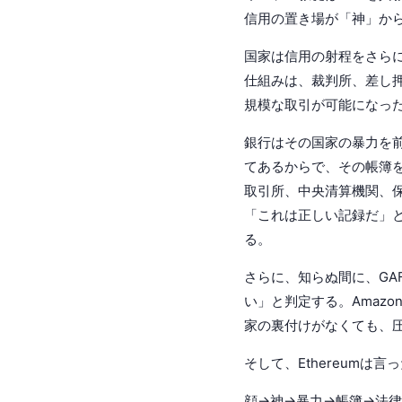
信用の置き場が「神」か
国家は信用の射程をさらに
仕組みは、裁判所、差し
規模な取引が可能になっ
銀行はその国家の暴力を前
てあるからで、その帳簿
取引所、中央清算機関、
「これは正しい記録だ」
る。
さらに、知らぬ間に、GA
い」と判定する。Amaz
家の裏付けがなくても、
そして、Ethereumは
顔→神→暴力→帳簿→法律