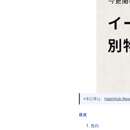
※本記事は、
HashHub Res
目次
告白