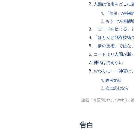
人類は信用をどこに
「信用」が移動
もう一つの補助線—
「コードを信じる」
「ほとんど既存技術
「夢の技術」ではな
コードより人間が勝っ
神話は消えない
おわりに——神官の
参考文献
次に読むなら
連載「今更聞けないWeb3」第
告白