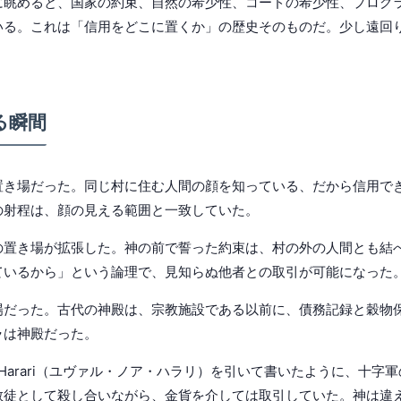
に眺めると、国家の約束、自然の希少性、コードの希少性、プログ
いる。これは「信用をどこに置くか」の歴史そのものだ。少し遠回
る瞬間
置き場だった。同じ村に住む人間の顔を知っている、だから信用で
の射程は、顔の見える範囲と一致していた。
の置き場が拡張した。神の前で誓った約束は、村の外の人間とも結
ているから」という論理で、見知らぬ他者との取引が可能になった
場だった。古代の神殿は、宗教施設である以前に、債務記録と穀物
ラは神殿だった。
oah Harari（ユヴァル・ノア・ハラリ）を引いて書いたように、十
教徒として殺し合いながら、金貨を介しては取引していた。神は違