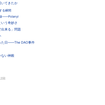
置いてきたか
する瞬間
—Polanyi
という奇妙さ
で出来る」問題
い
た日——The DAO事件
いない神殿
2回