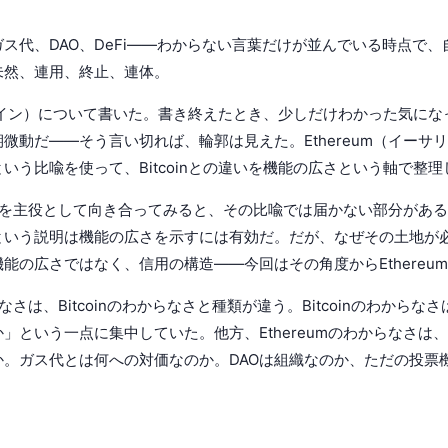
ス代、DAO、DeFi——わからない言葉だけが並んでいる時点で
未然、連用、終止、連体。
ットコイン）について書いた。書き終えたとき、少しだけわかった気に
微動だ——そう言い切れば、輪郭は見えた。Ethereum（イーサ
いう比喩を使って、Bitcoinとの違いを機能の広さという軸で整理
eumを主役として向き合ってみると、その比喩では届かない部分があ
という説明は機能の広さを示すには有効だ。だが、なぜその土地が
能の広さではなく、信用の構造——今回はその角度からEthereu
らなさは、Bitcoinのわからなさと種類が違う。Bitcoinのわから
」という一点に集中していた。他方、Ethereumのわからなさは
。ガス代とは何への対価なのか。DAOは組織なのか、ただの投票機