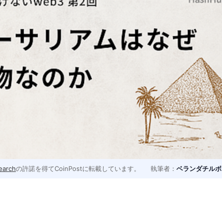
earch
の許諾を得てCoinPostに転載しています。
執筆者：
ベランダチルボ