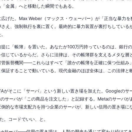
ら「金属」へと移動した瞬間でもある。
広げた。Max Weber（マックス・ウェーバー）が「正当な暴力
押さえ、強制執行を裏に置く。最終的に暴力装置が裏打ちしている
た。
提に「帳簿」を置いた。あなたが100万円持っているのは、銀行の
を信じているからだ。さらに法律は、その帳簿群を支えるメタな層
保管振替機関——これらはすべて「誰かの帳簿を正確に保つ仕組み
と保証することで動いている。現代金融のほぼ全体は、この法律と
FAがそこに「サーバ」という新しい置き場を加えた。Googleの
onのサーバが「この商品を注文した」と記録する。Metaのサーバが
圧倒的な市場支配力を持つ企業のサーバが、新しい信用の置き場に
言った。コードでいい、と。
→サーバ——信用の置き場は、人類の歴史を通じて変わり続けてきた。