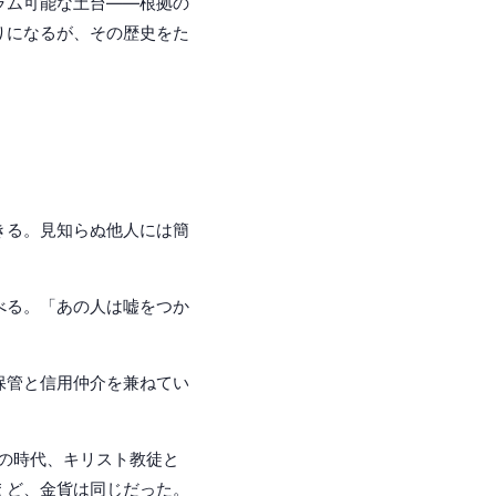
ラム可能な土台——根拠の
りになるが、その歴史をた
きる。見知らぬ他人には簡
べる。「あの人は嘘をつか
。
保管と信用仲介を兼ねてい
字軍の時代、キリスト教徒と
えど、金貨は同じだった。