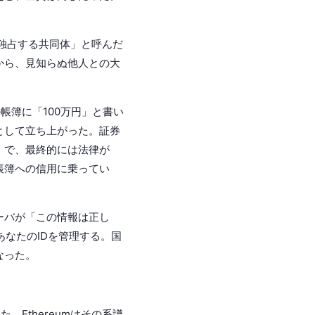
を独占する共同体」と呼んだ
から、見知らぬ他人との大
帳簿に「100万円」と書い
として立ち上がった。証券
」で、最終的には法律が
帳簿への信用に乗ってい
サーバが「この情報は正し
あなたのIDを管理する。国
なった。
Ethereumはその系譜