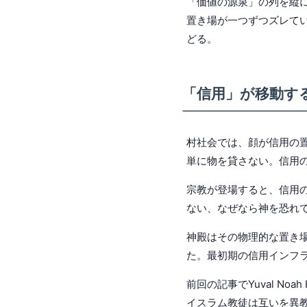
「価値の源泉」の列を縦
置き場が一つずつズレて
どる。
「信用」が移動す
村社会では、顔が信用の
単に物を貸さない。信用
宗教が登場すると、信用
ない、なぜなら神を恐れ
神殿はその物理的な置き
た。最初期の信用インフ
前回の記事でYuval N
イスラム教徒は互いを異