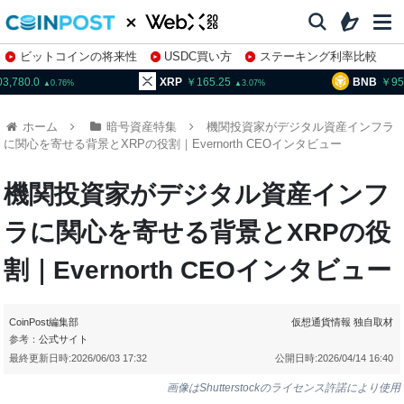
ビットコインの将来性
USDC買い方
ステーキング利率比較
株特集・関連銘柄
03,780.0
XRP
165.25
BNB
95
0.76
3.07
ホーム
暗号資産特集
機関投資家がデジタル資産インフラ
に関心を寄せる背景とXRPの役割｜Evernorth CEOインタビュー
機関投資家がデジタル資産インフ
ラに関心を寄せる背景とXRPの役
割｜Evernorth CEOインタビュー
CoinPost編集部
仮想通貨情報
独自取材
参考：
公式サイト
最終更新日時:
2026/06/03 17:32
公開日時:
2026/04/14 16:40
画像はShutterstockのライセンス許諾により使用