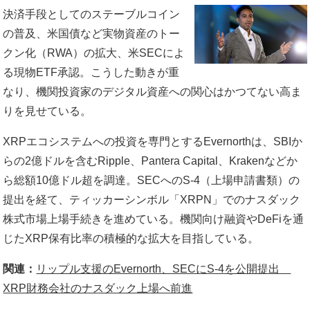
決済手段としてのステーブルコイン
の普及、米国債など実物資産のトー
クン化（RWA）の拡大、米SECによ
る現物ETF承認。こうした動きが重
なり、機関投資家のデジタル資産への関心はかつてない高ま
りを見せている。
XRPエコシステムへの投資を専門とするEvernorthは、SBIか
らの2億ドルを含むRipple、Pantera Capital、Krakenなどか
ら総額10億ドル超を調達。SECへのS-4（上場申請書類）の
提出を経て、ティッカーシンボル「XRPN」でのナスダック
株式市場上場手続きを進めている。機関向け融資やDeFiを通
じたXRP保有比率の積極的な拡大を目指している。
関連：
リップル支援のEvernorth、SECにS-4を公開提出
XRP財務会社のナスダック上場へ前進