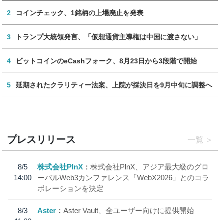
2
コインチェック、1銘柄の上場廃止を発表
3
トランプ大統領発言、「仮想通貨主導権は中国に渡さない」
4
ビットコインのeCashフォーク、8月23日から3段階で開始
5
延期されたクラリティー法案、上院が採決日を9月中旬に調整へ
プレスリリース
一覧
8/5
株式会社PlnX
株式会社PlnX、アジア最大級のグロ
14:00
ーバルWeb3カンファレンス「WebX2026」とのコラ
ボレーションを決定
8/3
Aster
Aster Vault、全ユーザー向けに提供開始