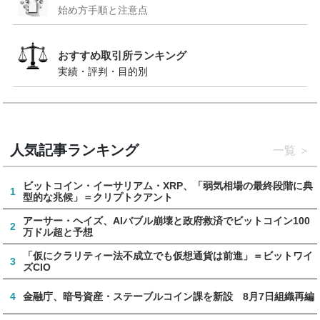
始め方手順と注意点
おすすめ取引所ランキング
実績・評判・目的別
人気記事ランキング
一覧
ビットコイン・イーサリアム・XRP、「弱気相場の最終段階に典
1
型的な兆候」＝クリプトクアント
アーサー・ヘイズ、AIバブル崩壊と政府救済でビットコイン100
2
万ドル超と予想
「仮にクラリティー法不成立でも仮想通貨は前進」＝ビットワイ
3
ズCIO
4
金融庁、暗号資産・ステーブルコイン課を新設 8月7日組織再編