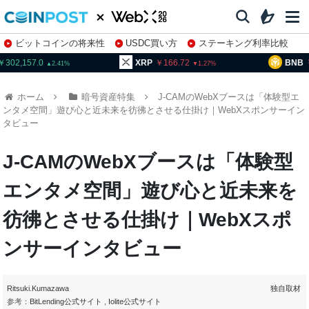
ビットコインの将来性
USDC買い方
ステーキング利率比較
株特集・関連銘柄
02,157.0
XRP
166.72
BNB
9
2.41
1.27
ホーム
暗号資産特集
J-CAMのWebXブースは「体験型エ
ンタメ空間」遊び心と近未来を彷彿とさせる仕掛け｜WebXスポンサーイン
タビュー
J-CAMのWebXブースは「体験型
エンタメ空間」遊び心と近未来を
彷彿とさせる仕掛け｜WebXスポ
ンサーインタビュー
Ritsuki.Kumazawa
独自取材
参考：
BitLending公式サイト
,
Iolite公式サイト