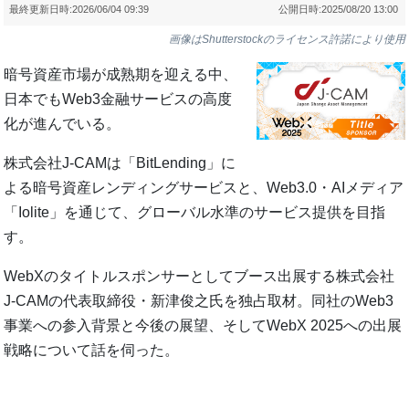
最終更新日時:
2026/06/04 09:39
公開日時:
2025/08/20 13:00
画像はShutterstockのライセンス許諾により使用
暗号資産市場が成熟期を迎える中、
日本でもWeb3金融サービスの高度
化が進んでいる。
株式会社J-CAMは「BitLending」に
よる暗号資産レンディングサービスと、Web3.0・AIメディア
「Iolite」を通じて、グローバル水準のサービス提供を目指
す。
WebXのタイトルスポンサーとしてブース出展する株式会社
J-CAMの代表取締役・新津俊之氏を独占取材。同社のWeb3
事業への参入背景と今後の展望、そしてWebX 2025への出展
戦略について話を伺った。