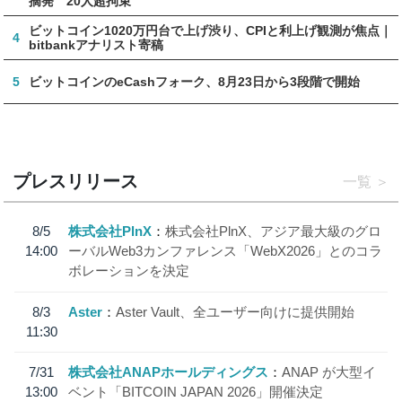
摘発 20人超拘束
ビットコイン1020万円台で上げ渋り、CPIと利上げ観測が焦点｜
4
bitbankアナリスト寄稿
5
ビットコインのeCashフォーク、8月23日から3段階で開始
プレスリリース
一覧
8/5
株式会社PlnX
株式会社PlnX、アジア最大級のグロ
14:00
ーバルWeb3カンファレンス「WebX2026」とのコラ
ボレーションを決定
8/3
Aster
Aster Vault、全ユーザー向けに提供開始
11:30
7/31
株式会社ANAPホールディングス
ANAP が大型イ
13:00
ベント「BITCOIN JAPAN 2026」開催決定