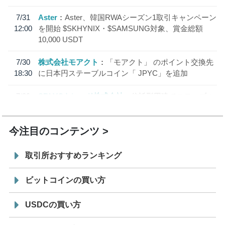
7/31
Aster
Aster、韓国RWAシーズン1取引キャンペーン
12:00
を開始 $SKHYNIX・$SAMSUNG対象、賞金総額
10,000 USDT
7/30
株式会社モアクト
「モアクト」 のポイント交換先
18:30
に日本円ステーブルコイン「 JPYC」を追加
7/29
SBI VCトレード株式会社
信託型円建てステーブル
19:30
コイン「JPYSC」徹底解説セミナーを開催
今注目のコンテンツ
取引所おすすめランキング
ビットコインの買い方
USDCの買い方