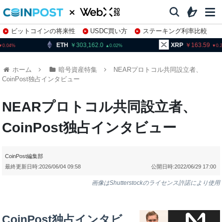
ビットコインの将来性
USDC買い方
ステーキング利率比較
株特集・関連銘柄
ETH
303,162.0
XRP
163.59
0.02
0.2
ホーム
暗号資産特集
NEARプロトコル共同設立者、
CoinPost独占インタビュー
NEARプロトコル共同設立者、
CoinPost独占インタビュー
CoinPost編集部
最終更新日時:
2026/06/04 09:58
公開日時:
2022/06/29 17:00
画像はShutterstockのライセンス許諾により使用
CoinPost独占インタビ