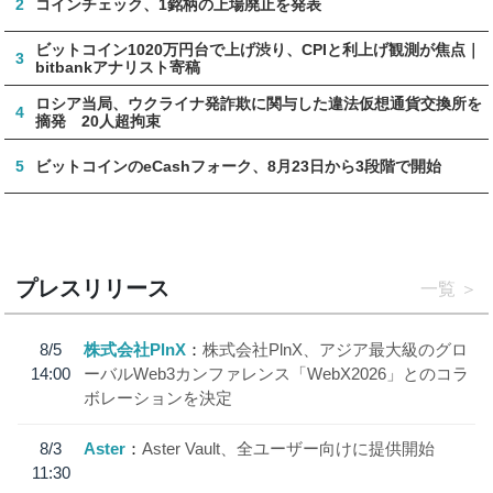
2
コインチェック、1銘柄の上場廃止を発表
ビットコイン1020万円台で上げ渋り、CPIと利上げ観測が焦点｜
3
bitbankアナリスト寄稿
ロシア当局、ウクライナ発詐欺に関与した違法仮想通貨交換所を
4
摘発 20人超拘束
5
ビットコインのeCashフォーク、8月23日から3段階で開始
プレスリリース
一覧
8/5
株式会社PlnX
株式会社PlnX、アジア最大級のグロ
14:00
ーバルWeb3カンファレンス「WebX2026」とのコラ
ボレーションを決定
8/3
Aster
Aster Vault、全ユーザー向けに提供開始
11:30