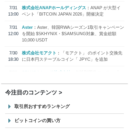
7/31
株式会社ANAPホールディングス
ANAP が大型イ
13:00
ベント「BITCOIN JAPAN 2026」開催決定
7/31
Aster
Aster、韓国RWAシーズン1取引キャンペーン
12:00
を開始 $SKHYNIX・$SAMSUNG対象、賞金総額
10,000 USDT
7/30
株式会社モアクト
「モアクト」 のポイント交換先
18:30
に日本円ステーブルコイン「 JPYC」を追加
7/29
SBI VCトレード株式会社
信託型円建てステーブル
19:30
コイン「JPYSC」徹底解説セミナーを開催
今注目のコンテンツ
取引所おすすめランキング
ビットコインの買い方