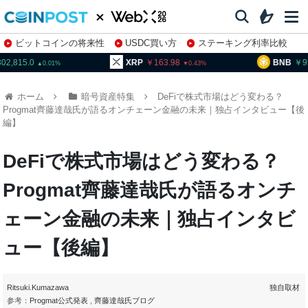
ビットコインの将来性
USDC買い方
ステーキング利率比較
株特集・関連銘柄
02,815.0
XRP
163.98
BNB
95
0.01
0.43
ホーム
暗号資産特集
DeFiで株式市場はどう変わる？
Progmat齊藤達哉氏が語るオンチェーン金融の未来｜独占インタビュー【後
編】
DeFiで株式市場はどう変わる？
Progmat齊藤達哉氏が語るオンチ
ェーン金融の未来｜独占インタビ
ュー【後編】
Ritsuki.Kumazawa
独自取材
参考：
Progmat公式発表
,
齊藤達哉氏ブログ