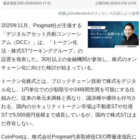
最終更新日時:
2026/06/03 17:41
公開日時:
2025/11/30 12:00
画像はShutterstockのライセンス許諾により使用
2025年11月、Progmat社が主催する
「デジタルアセット共創コンソーシ
アム（DCC）」は、「トークン化
法・株式STワーキンググループ」の
設置を発表した。30社以上の金融機関が参加し、株式のオン
チェーン化に向けた検討が始まっている。
トークン化株式とは、ブロックチェーン技術で株式をデジタ
ル化し、1円単位での少額取引や24時間売買を可能にする仕
組みだ。従来の単元未満株と異なり、議決権や優待も付与さ
れる。国内のセキュリティトークン市場は不動産STや社債
STで5,500億円規模まで成長しているが、国内で株式STはま
だ存在しない。
CoinPostは、株式会社Progmat代表取締役CEO齊藤達哉氏に