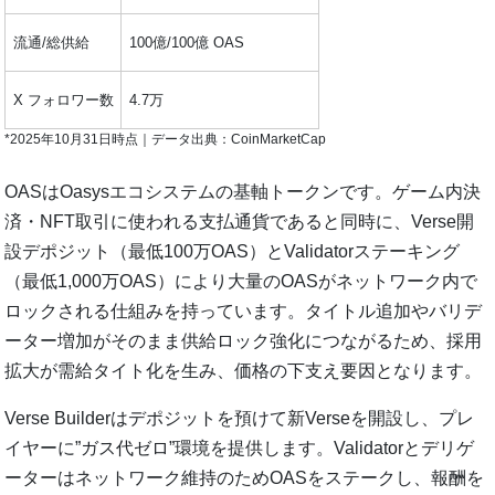
流通/総供給
100億/100億 OAS
X フォロワー数
4.7万
*2025年10月31日時点｜データ出典：CoinMarketCap
OASはOasysエコシステムの基軸トークンです。ゲーム内決
済・NFT取引に使われる支払通貨であると同時に、Verse開
設デポジット（最低100万OAS）とValidatorステーキング
（最低1,000万OAS）により大量のOASがネットワーク内で
ロックされる仕組みを持っています。タイトル追加やバリデ
ーター増加がそのまま供給ロック強化につながるため、採用
拡大が需給タイト化を生み、価格の下支え要因となります。
Verse Builderはデポジットを預けて新Verseを開設し、プレ
イヤーに”ガス代ゼロ”環境を提供します。Validatorとデリゲ
ーターはネットワーク維持のためOASをステークし、報酬を