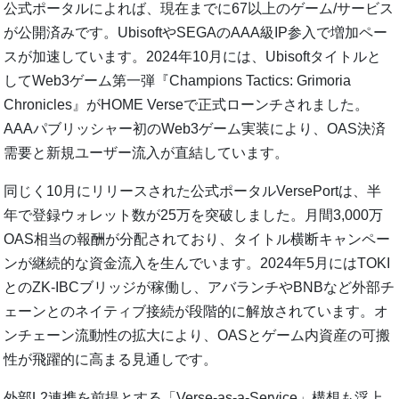
公式ポータルによれば、現在までに67以上のゲーム/サービス
が公開済みです。UbisoftやSEGAのAAA級IP参入で増加ペー
スが加速しています。2024年10月には、Ubisoftタイトルと
してWeb3ゲーム第一弾『Champions Tactics: Grimoria
Chronicles』がHOME Verseで正式ローンチされました。
AAAパブリッシャー初のWeb3ゲーム実装により、OAS決済
需要と新規ユーザー流入が直結しています。
同じく10月にリリースされた公式ポータルVersePortは、半
年で登録ウォレット数が25万を突破しました。月間3,000万
OAS相当の報酬が分配されており、タイトル横断キャンペー
ンが継続的な資金流入を生んでいます。2024年5月にはTOKI
とのZK-IBCブリッジが稼働し、アバランチやBNBなど外部チ
ェーンとのネイティブ接続が段階的に解放されています。オ
ンチェーン流動性の拡大により、OASとゲーム内資産の可搬
性が飛躍的に高まる見通しです。
外部L2連携を前提とする「Verse-as-a-Service」構想も浮上