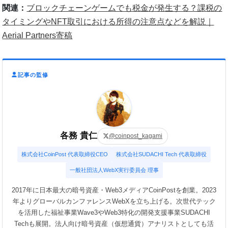
関連：
ブロックチェーンゲームでも税金が発生する？課税の
タイミングやNFT取引における所得の注意点などを解説｜
Aerial Partners寄稿
記事の監修
各務 貴仁
@coinpost_kagami
株式会社CoinPost 代表取締役CEO
株式会社SUDACHI Tech 代表取締役
一般社団法人WebX実行委員会 理事
2017年に日本最大の暗号資産・Web3メディアCoinPostを創業。2023
年よりグローバルカンファレンスWebXを立ち上げる。次世代テック
を活用した福祉事業Wave3やWeb3特化の開発支援事業SUDACHI
Techも展開。法人向け暗号資産（仮想通貨）アナリストとしても活