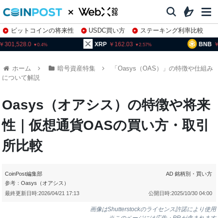
ビットコインの将来性
USDC買い方
ステーキング利率比較
株特集・関連銘柄
01,528.0
XRP
162.03
BNB
93
0.4
2.57
ホーム
暗号資産特集
「Oasys（OAS）」の特徴や仕組み
について解説
Oasys（オアシス）の特徴や将来
性｜仮想通貨OASの買い方・取引
所比較
CoinPost編集部
AD
銘柄別・買い方
参考：
Oasys（オアシス）
最終更新日時:
2026/04/21 17:13
公開日時:
2025/10/30 04:00
画像はShutterstockのライセンス許諾により使用
※このページには広告・PRが含まれます