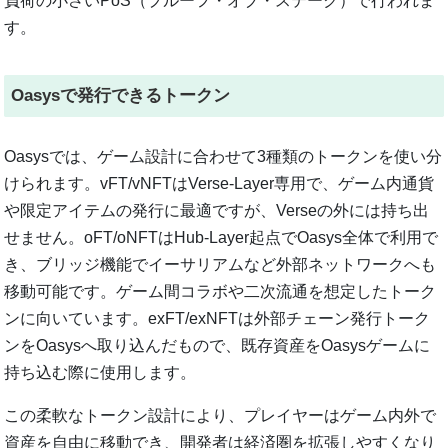
負荷の小さいPoS（プルーフ・オブ・ステーク）で行われま
す。
Oasysで発行できるトークン
Oasysでは、ゲーム設計に合わせて3種類のトークンを使い分
けられます。vFT/vNFTはVerse-Layer専用で、ゲーム内通貨
や限定アイテムの発行に最適ですが、Verseの外には持ち出
せません。oFT/oNFTはHub-Layer起点でOasys全体で利用で
き、ブリッジ機能でイーサリアムなど外部ネットワークへも
移動可能です。ゲーム間コラボや二次流通を想定したトーク
ンに向いています。exFT/exNFTは外部チェーン発行トーク
ンをOasysへ取り込んだもので、既存資産をOasysゲームに
持ち込む際に使用します。
この柔軟なトークン設計により、プレイヤーはゲーム内外で
資産を自由に移動でき、開発者は経済圏を拡張しやすくなり