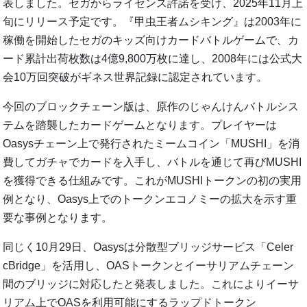
表しました。セガからライセンス許諾を受け、2025年11月上
旬にリリース予定です。『甲虫王者ムシキング』は2003年に
稼働を開始したセガのキッズ向けカードバトルゲームで、カ
ード累計出荷枚数は4億9,800万枚に達し、2008年には公式大
会10万回突破がギネス世界記録に認定されています。
今回のブロックチェーン版は、原作のじゃんけんバトルシス
テムを踏襲したカードゲームとなります。プレイヤーは
Oasysチェーン上で発行されたミームコイン「MUSHI」を消
費してガチャでカードを入手し、バトルを通じて再びMUSHI
を獲得できる仕組みです。これがMUSHIトークンの初の実用
例となり、Oasys上でのトークンエコノミーの拡大を示す重
要な事例となります。
同じく10月29日、Oasysは分散型ブリッジサービス「Celer
cBridge」を活用し、OASトークンとイーサリアムチェーン
間のブリッジに対応したと発表しました。これによりイーサ
リアム上でOASを利用可能にするラップドトークン