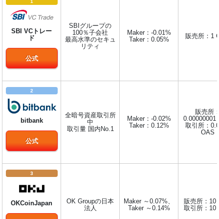
1
SBIグループの
SBI VCトレー
100％子会社
Maker：-0.01%
販売所：1 
ド
最高水準のセキュ
Taker：0.05%
リティ
公式
2
販売所
全暗号資産取引所
Maker：-0.02%
0.00000001
bitbank
中
Taker：0.12%
取引所：0.0
取引量 国内No.1
OAS
公式
3
OK Groupの日本
Maker ～0.07%、
販売所：10 
OKCoinJapan
法人
Taker ～0.14%
取引所：10 