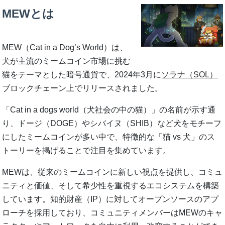
MEWとは
MEW（Cat in a Dog’s World）は、
犬が主流のミームコイン市場に挑む
猫をテーマとした暗号通貨で、2024年3月に
ソラナ（SOL）
ブロックチェーン上でリリースされました。
「Cat in a dogs world（犬社会の中の猫）」の名前が示す通
り、ドージ（DOGE）やシバイヌ（SHIB）など犬をモチーフ
にしたミームコインが多い中で、特徴的な「猫 vs 犬」のス
トーリーを掲げることで注目を集めています。
MEWは、従来のミームコインに新しい視点を提供し、コミュ
ニティと価値、そして希少性を重視するエコシステムを構築
しています。知的財産（IP）に対してオープンソースのアプ
ローチを採用しており、コミュニティメンバーはMEWのキャ