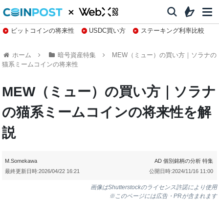
ビットコインの将来性
USDC買い方
ステーキング利率比較
株特集・関連銘柄
ホーム
暗号資産特集
MEW（ミュー）の買い方｜ソラナの
猫系ミームコインの将来性
MEW（ミュー）の買い方｜ソラナ
の猫系ミームコインの将来性を解
説
M.Somekawa
AD
個別銘柄の分析
特集
最終更新日時:
2026/04/22 16:21
公開日時:
2024/11/16 11:00
画像はShutterstockのライセンス許諾により使用
※このページには広告・PRが含まれます