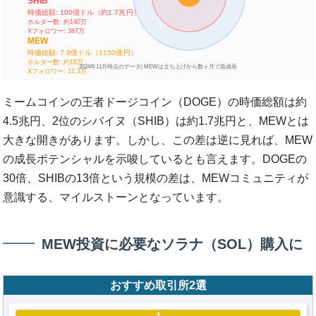
SHIB
時価総額: 100億ドル（約1.7兆円）
ホルダー数: 約140万
Xフォロワー: 387万
MEW
時価総額: 7.8億ドル（1150億円）
ホルダー数: 約18万
2024年11月時点のデータ| MEWは立ち上げから数ヶ月で急成長
Xフォロワー: 12.3万
ミームコインの王者ドージコイン（DOGE）の時価総額は約
4.5兆円、2位のシバイヌ（SHIB）は約1.7兆円と、MEWとは
大きな開きがあります。しかし、この差は逆に見れば、MEW
の成長ポテンシャルを示唆しているとも言えます。DOGEの
30倍、SHIBの13倍という規模の差は、MEWコミュニティが
意識する、マイルストーンとなっています。
MEW投資に必要なソラナ（SOL）購入に
おすすめ取引所2選