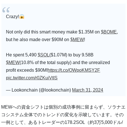
Crazy!
Not only did this smart money make $1.35M on
$BOME
,
but he also made over $90M on
$MEW
!
He spent 5,490
$SOL
($1.07M) to buy 9.58B
$MEW
(10.8% of the total supply) and the unrealized
profit exceeds $90M!
https://t.co/OWpoKMSY2F
pic.twitter.com/r0ZKuiVtIS
— Lookonchain (@lookonchain)
March 31, 2024
MEWへの資金シフトは個別の成功事例に留まらず、ソラナエ
コシステム全体でのトレンドの変化を示唆しています。その
一例として、あるトレーダーの178.2SOL（約3万5,000ドル/