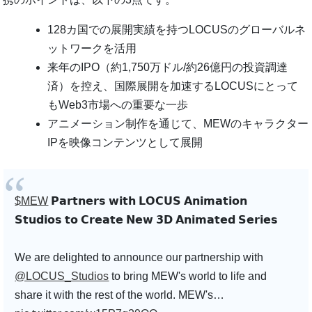
128カ国での展開実績を持つLOCUSのグローバルネ
ットワークを活用
来年のIPO（約1,750万ドル/約26億円の投資調達
済）を控え、国際展開を加速するLOCUSにとって
もWeb3市場への重要な一歩
アニメーション制作を通じて、MEWのキャラクター
IPを映像コンテンツとして展開
$MEW
𝗣𝗮𝗿𝘁𝗻𝗲𝗿𝘀 𝘄𝗶𝘁𝗵 𝗟𝗢𝗖𝗨𝗦 𝗔𝗻𝗶𝗺𝗮𝘁𝗶𝗼𝗻
𝗦𝘁𝘂𝗱𝗶𝗼𝘀 𝘁𝗼 𝗖𝗿𝗲𝗮𝘁𝗲 𝗡𝗲𝘄 𝟯𝗗 𝗔𝗻𝗶𝗺𝗮𝘁𝗲𝗱 𝗦𝗲𝗿𝗶𝗲𝘀
We are delighted to announce our partnership with
@LOCUS_Studios
to bring MEW's world to life and
share it with the rest of the world. MEW's…