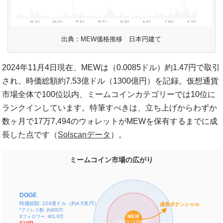
出典：MEW価格推移 日本円建て
2024年11月4日現在、MEWは（0.0085ドル）約1.47円で取引
され、時価総額約7.53億ドル（1300億円）を記録。仮想通貨
市場全体で100位以内、ミームコインカテゴリーでは10位に
ランクインしています。特筆すべきは、立ち上げからわずか
数ヶ月で17万7,494のウォレットがMEWを保有するまでに成
長した点です（
Solscanデータ
）。
ミームコイン市場の広がり
DOGE
時価総額: 224億ドル（約4.5兆円）
成長ポテンシャル
*アドレス数: 約600万
Xフォロワー: 401.9万
MEW
7.8億ドル（1150億円）