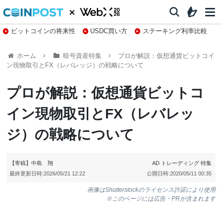
ビットコインの将来性
USDC買い方
ステーキング利率比較
株特集・関連銘柄
ホーム
暗号資産特集
プロが解説：仮想通貨ビットコイ
ン現物取引とFX（レバレッジ）の戦略について
プロが解説：仮想通貨ビットコ
イン現物取引とFX（レバレッ
ジ）の戦略について
【寄稿】中島 翔
AD
トレーディング
特集
最終更新日時:
2026/05/21 12:22
公開日時:
2020/05/11 00:35
画像はShutterstockのライセンス許諾により使用
※このページには広告・PRが含まれます