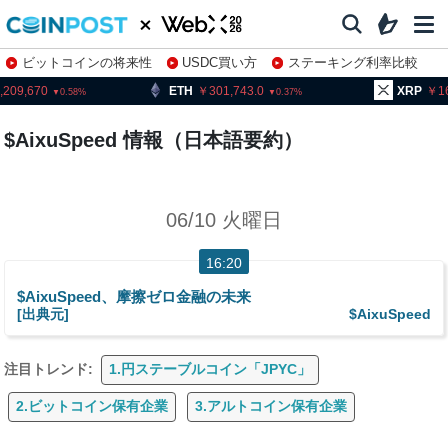
ビットコインの将来性
USDC買い方
ステーキング利率比較
株特集・関連銘柄
,209,670
ETH
301,743.0
XRP
1
0.58
0.37
$AixuSpeed 情報（日本語要約）
06/10 火曜日
16:20
$AixuSpeed、摩擦ゼロ金融の未来
[出典元]
$AixuSpeed
注目トレンド:
1.円ステーブルコイン「JPYC」
2.ビットコイン保有企業
3.アルトコイン保有企業