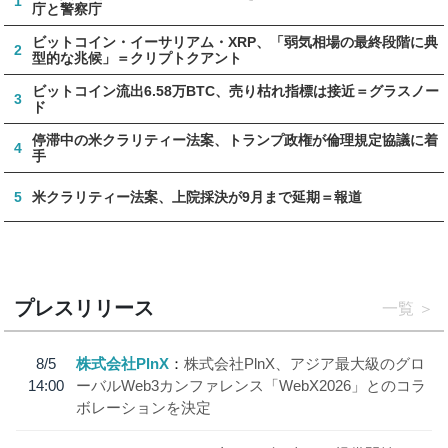
1
庁と警察庁
ビットコイン・イーサリアム・XRP、「弱気相場の最終段階に典
2
型的な兆候」＝クリプトクアント
ビットコイン流出6.58万BTC、売り枯れ指標は接近＝グラスノー
3
ド
停滞中の米クラリティー法案、トランプ政権が倫理規定協議に着
4
手
5
米クラリティー法案、上院採決が9月まで延期＝報道
プレスリリース
一覧
8/5
株式会社PlnX
株式会社PlnX、アジア最大級のグロ
14:00
ーバルWeb3カンファレンス「WebX2026」とのコラ
ボレーションを決定