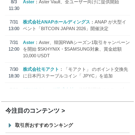
8/3
Aster
Aster Vault、全ユーザー向けに提供開始
11:30
7/31
株式会社ANAPホールディングス
ANAP が大型イ
13:00
ベント「BITCOIN JAPAN 2026」開催決定
7/31
Aster
Aster、韓国RWAシーズン1取引キャンペーン
12:00
を開始 $SKHYNIX・$SAMSUNG対象、賞金総額
10,000 USDT
7/30
株式会社モアクト
「モアクト」 のポイント交換先
18:30
に日本円ステーブルコイン「 JPYC」を追加
7/29
SBI VCトレード株式会社
信託型円建てステーブル
19:30
コイン「JPYSC」徹底解説セミナーを開催
今注目のコンテンツ
取引所おすすめランキング