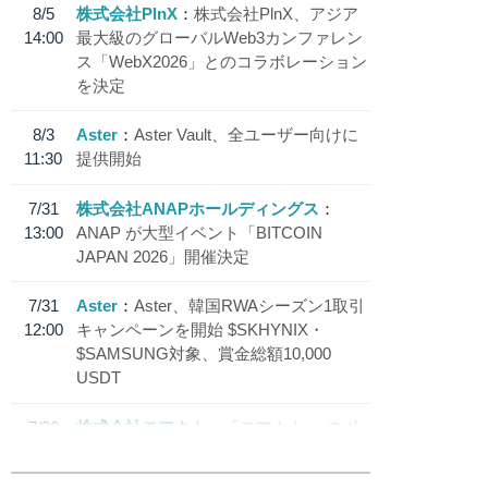
8/5
株式会社PlnX
株式会社PlnX、アジア
14:00
最大級のグローバルWeb3カンファレン
ス「WebX2026」とのコラボレーション
を決定
8/3
Aster
Aster Vault、全ユーザー向けに
11:30
提供開始
7/31
株式会社ANAPホールディングス
13:00
ANAP が大型イベント「BITCOIN
JAPAN 2026」開催決定
7/31
Aster
Aster、韓国RWAシーズン1取引
12:00
キャンペーンを開始 $SKHYNIX・
$SAMSUNG対象、賞金総額10,000
USDT
7/30
株式会社モアクト
「モアクト」 のポ
18:30
イント交換先に日本円ステーブルコイン
「 JPYC」を追加