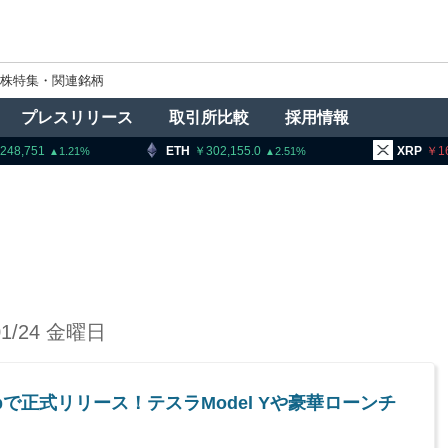
株特集・関連銘柄
プレスリリース
取引所比較
採用情報
,248,751
ETH
302,155.0
XRP
1
1.21
2.51
01/24 金曜日
Dappで正式リリース！テスラModel Yや豪華ローンチ