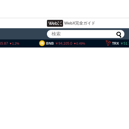
WebX完全ガイド
65.87
BNB
94,105.0
TRX
51.
1.2
0.49