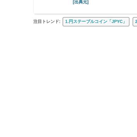
[出典元]
注目トレンド:
1.円ステーブルコイン「JPYC」