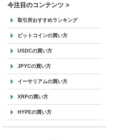
今注目のコンテンツ
7/29
SBI VCトレード株式会社
信託型円建
19:30
てステーブルコイン「JPYSC」徹底解
取引所おすすめランキング
説セミナーを開催
ビットコインの買い方
USDCの買い方
JPYCの買い方
イーサリアムの買い方
XRPの買い方
HYPEの買い方