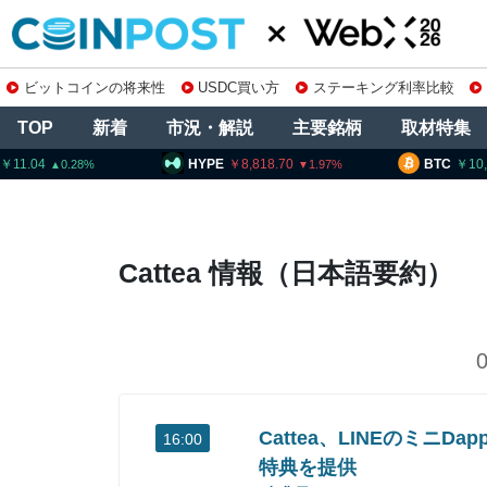
ビットコインの将来性
USDC買い方
ステーキング利率比較
TOP
新着
市況・解説
主要銘柄
取材特集
11.04
HYPE
8,818.70
BTC
10
0.28
1.97
Cattea 情報（日本語要約）
Cattea、LINEのミニ
16:00
特典を提供