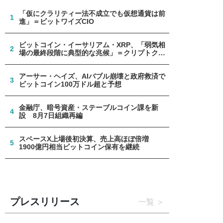
「仮にクラリティー法不成立でも仮想通貨は前
1
進」＝ビットワイズCIO
ビットコイン・イーサリアム・XRP、「弱気相
2
場の最終段階に典型的な兆候」＝クリプトクア
ント
アーサー・ヘイズ、AIバブル崩壊と政府救済で
3
ビットコイン100万ドル超と予想
金融庁、暗号資産・ステーブルコイン課を新
4
設 8月7日組織再編
スペースX上場後初決算、売上高ほぼ倍増
5
1900億円相当ビットコイン保有を継続
プレスリリース
一覧