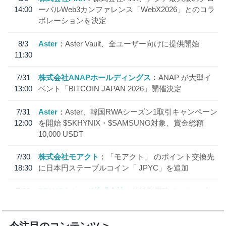
14:00
ーバルWeb3カンファレンス「WebX2026」とのコラ
ボレーションを決定
8/3
Aster
Aster Vault、全ユーザー向けに提供開始
11:30
7/31
株式会社ANAPホールディングス
ANAP が大型イ
13:00
ベント「BITCOIN JAPAN 2026」開催決定
7/31
Aster
Aster、韓国RWAシーズン1取引キャンペーン
12:00
を開始 $SKHYNIX・$SAMSUNG対象、賞金総額
10,000 USDT
7/30
株式会社モアクト
「モアクト」 のポイント交換先
18:30
に日本円ステーブルコイン「 JPYC」を追加
7/29
SBI VCトレード株式会社
信託型円建てステーブル
19:30
コイン「JPYSC」徹底解説セミナーを開催