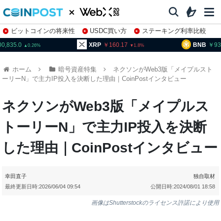
ビットコインの将来性
USDC買い方
ステーキング利率比較
株特集・関連銘柄
00,835.0
XRP
160.17
BNB
93
0.26
1.8
ホーム
暗号資産特集
ネクソンがWeb3版「メイプルスト
ーリーN」で主力IP投入を決断した理由｜CoinPostインタビュー
ネクソンがWeb3版「メイプルス
トーリーN」で主力IP投入を決断
した理由｜CoinPostインタビュー
幸田直子
独自取材
最終更新日時:
2026/06/04 09:54
公開日時:
2024/08/01 18:58
画像はShutterstockのライセンス許諾により使用