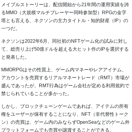
メイプルストーリーは、配信開始から21年間の運用実績を誇
るMMO（大規模マルチプレーヤー同時参加型）RPGの金字
塔とも言える、ネクソンの主力タイトル・知的財産（IP）の
一つだ。
ネクソンは2022年6月、同社初のNFTゲーム化の試みに対し
て、総売り上げ50億ドルを超える大ヒット作のIPを選択する
と発表した。
MMORPGはその性質上、ゲーム内マネーやレアアイテム、
アカウントを売買するリアルマネートレード（RMT）市場が
盛んであったが、RMT行為はゲーム会社が定める利用規約で
禁じられていることが多かった。
しかし、ブロックチェーンゲームであれば、アイテムの所有
権をユーザーが保有することになり、NFT（非代替性トーク
ン）の売買は、ゲーム内のみならずOpenSeaなどのゲーム外
プラットフォームでも売買や譲渡することができる。