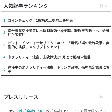
人気記事ランキング
一覧
1
コインチェック、1銘柄の上場廃止を発表
暗号資産交換業者に出庫制限強化を要請、詐欺被害防止へ 金融
2
庁と警察庁
ビットコイン・イーサリアム・XRP、「弱気相場の最終段階に典
3
型的な兆候」＝クリプトクアント
4
米クラリティー法案、上院採決が9月まで延期＝報道
停滞中の米クラリティー法案、トランプ政権が倫理規定協議に着
5
手
プレスリリース
一覧
8/5
株式会社PlnX
株式会社PlnX、アジア最大級のグロ