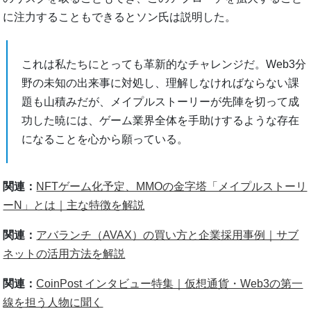
に注力することもできるとソン氏は説明した。
これは私たちにとっても革新的なチャレンジだ。Web3分
野の未知の出来事に対処し、理解しなければならない課
題も山積みだが、メイプルストーリーが先陣を切って成
功した暁には、ゲーム業界全体を手助けするような存在
になることを心から願っている。
関連：
NFTゲーム化予定、MMOの金字塔「メイプルストーリ
ーN」とは｜主な特徴を解説
関連：
アバランチ（AVAX）の買い方と企業採用事例｜サブ
ネットの活用方法を解説
関連：
CoinPost インタビュー特集｜仮想通貨・Web3の第一
線を担う人物に聞く