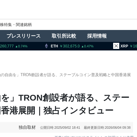
株特集・関連銘柄
プレスリリース
取引所比較
採用情報
ETH
302,675.0
XRP
163.48
0.47
0.51
の自由を」TRON創設者が語る、ステーブルコイン普及戦略と中国香港展
を」TRON創設者が語る、ステー
国香港展開｜独占インタビュー
独自取材
公開日時:
2025/09/02 18:41
最終更新日時:
2026/06/04 09:38