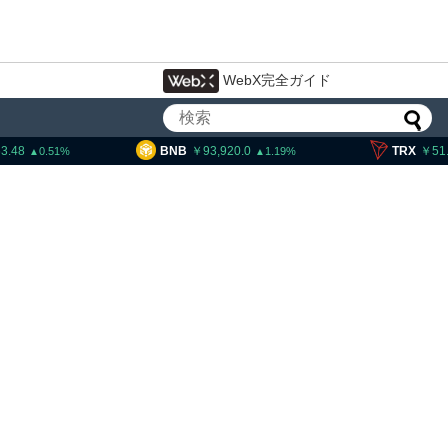
WebX完全ガイド
BNB
93,920.0
TRX
51.75
1.19
0.3