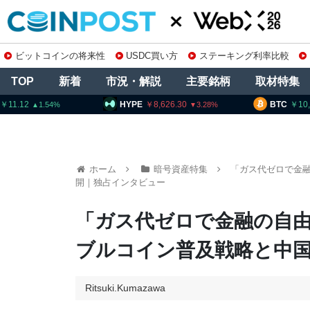
ビットコインの将来性
USDC買い方
ステーキング利率比較
TOP
新着
市況・解説
主要銘柄
取材特集
HYPE
8,626.30
BTC
10,260,777
3.28
0.74
ホーム
暗号資産特集
「ガス代ゼロで金融
開｜独占インタビュー
「ガス代ゼロで金融の自由
ブルコイン普及戦略と中
Ritsuki.Kumazawa