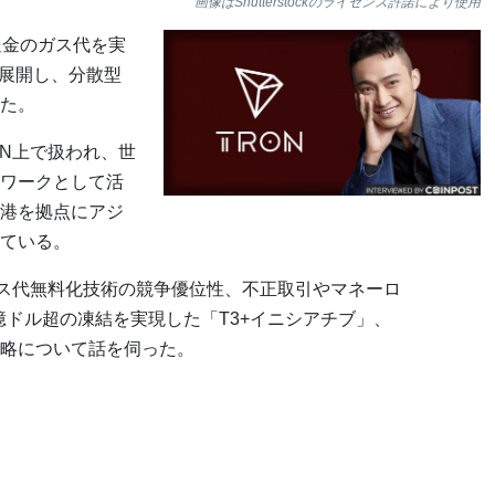
画像はShutterstockのライセンス許諾により使用
送金のガス代を実
格展開し、分散型
た。
ON上で扱われ、世
ワークとして活
港を拠点にアジ
ている。
材。ガス代無料化技術の競争優位性、不正取引やマネーロ
億ドル超の凍結を実現した「T3+イニシアチブ」、
略について話を伺った。