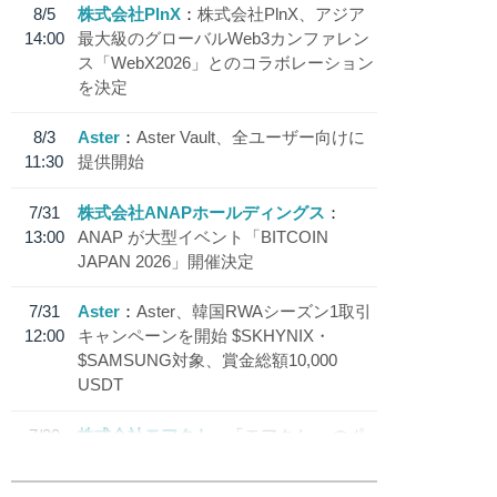
8/5
株式会社PlnX
株式会社PlnX、アジア
14:00
最大級のグローバルWeb3カンファレン
ス「WebX2026」とのコラボレーション
を決定
8/3
Aster
Aster Vault、全ユーザー向けに
11:30
提供開始
7/31
株式会社ANAPホールディングス
13:00
ANAP が大型イベント「BITCOIN
JAPAN 2026」開催決定
7/31
Aster
Aster、韓国RWAシーズン1取引
12:00
キャンペーンを開始 $SKHYNIX・
$SAMSUNG対象、賞金総額10,000
USDT
7/30
株式会社モアクト
「モアクト」 のポ
18:30
イント交換先に日本円ステーブルコイン
「 JPYC」を追加