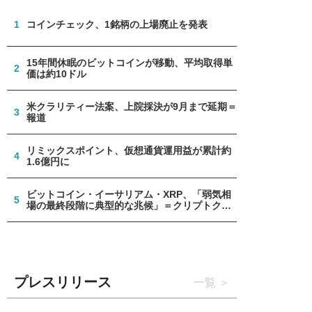
1
コインチェック、1銘柄の上場廃止を発表
15年間休眠のビットコインが移動、平均取得単
2
価は約10ドル
米クラリティー法案、上院採決が9月まで延期＝
3
報道
リミックスポイント、仮想通貨運用益が累計約
4
1.6億円に
ビットコイン・イーサリアム・XRP、「弱気相
5
場の最終段階に典型的な兆候」＝クリプトクア
ント
プレスリリース
一覧