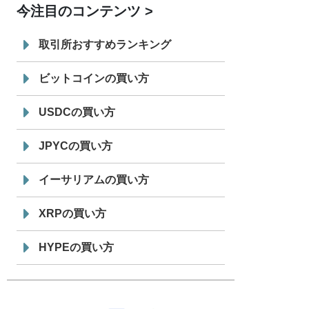
今注目のコンテンツ
7/29
SBI VCトレード株式会社
信託型円建
19:30
てステーブルコイン「JPYSC」徹底解
取引所おすすめランキング
説セミナーを開催
ビットコインの買い方
USDCの買い方
JPYCの買い方
イーサリアムの買い方
XRPの買い方
HYPEの買い方