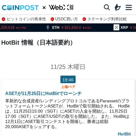
ビットコインの将来性
USDC買い方
ステーキング利率比較
株特集・関連銘柄
,200,018
ETH
301,834.0
XRP
1
0.73
0.5
HotBit 情報（日本語要約）
11/25 木曜日
19:46
上場/ペア
ASETが11月25日にHotBitでローンチ
革新的な合成資産/レンディングプロトコルであるParassetのプラ
ットフォームトークンASETが、HotBitで取引開始される。 HotBit
は、11月25日15:00（SGT）にASETの入金を開始し、11月25日
17:00（SGT）にASET/USDTの取引を開始した。 また、HotBitは
12月1日にASET取引コンテストを開催し、勝者は総額
20,000ASETをシェアする。
HotBit