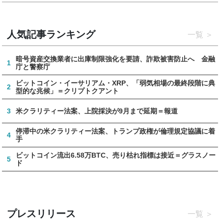
人気記事ランキング
一覧
暗号資産交換業者に出庫制限強化を要請、詐欺被害防止へ 金融
1
庁と警察庁
ビットコイン・イーサリアム・XRP、「弱気相場の最終段階に典
2
型的な兆候」＝クリプトクアント
3
米クラリティー法案、上院採決が9月まで延期＝報道
停滞中の米クラリティー法案、トランプ政権が倫理規定協議に着
4
手
ビットコイン流出6.58万BTC、売り枯れ指標は接近＝グラスノー
5
ド
プレスリリース
一覧