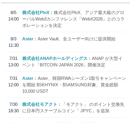
8/5
株式会社PlnX
株式会社PlnX、アジア最大級のグロ
14:00
ーバルWeb3カンファレンス「WebX2026」とのコラ
ボレーションを決定
8/3
Aster
Aster Vault、全ユーザー向けに提供開始
11:30
7/31
株式会社ANAPホールディングス
ANAP が大型イ
13:00
ベント「BITCOIN JAPAN 2026」開催決定
7/31
Aster
Aster、韓国RWAシーズン1取引キャンペーン
12:00
を開始 $SKHYNIX・$SAMSUNG対象、賞金総額
10,000 USDT
7/30
株式会社モアクト
「モアクト」 のポイント交換先
18:30
に日本円ステーブルコイン「 JPYC」を追加
7/29
SBI VCトレード株式会社
信託型円建てステーブル
19:30
コイン「JPYSC」徹底解説セミナーを開催