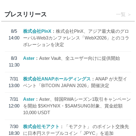
プレスリリース
一覧
8/5
株式会社PlnX
株式会社PlnX、アジア最大級のグロ
14:00
ーバルWeb3カンファレンス「WebX2026」とのコラ
ボレーションを決定
8/3
Aster
Aster Vault、全ユーザー向けに提供開始
11:30
7/31
株式会社ANAPホールディングス
ANAP が大型イ
13:00
ベント「BITCOIN JAPAN 2026」開催決定
7/31
Aster
Aster、韓国RWAシーズン1取引キャンペーン
12:00
を開始 $SKHYNIX・$SAMSUNG対象、賞金総額
10,000 USDT
7/30
株式会社モアクト
「モアクト」 のポイント交換先
18:30
に日本円ステーブルコイン「 JPYC」を追加