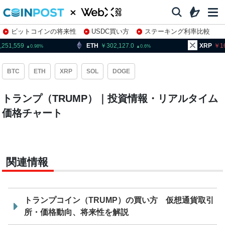
ビットコインの将来性
USDC買い方
ステーキング利率比較
株特集・関連銘柄
,251,559
ETH
302,127.0
XRP
1
0.98
0.6
BTC
ETH
XRP
SOL
DOGE
トランプ（TRUMP）｜投資情報・リアルタイム
価格チャート
関連情報
トランプコイン（TRUMP）の買い方 仮想通貨取引
所・価格動向、将来性を解説