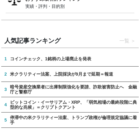
実績・評判・目的別
人気記事ランキング
一覧
1
コインチェック、1銘柄の上場廃止を発表
2
米クラリティー法案、上院採決が9月まで延期＝報道
暗号資産交換業者に出庫制限強化を要請、詐欺被害防止へ 金融
3
庁と警察庁
ビットコイン・イーサリアム・XRP、「弱気相場の最終段階に典
4
型的な兆候」＝クリプトクアント
停滞中の米クラリティー法案、トランプ政権が倫理規定協議に着
5
手