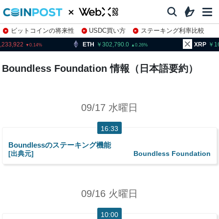
ビットコインの将来性
USDC買い方
ステーキング利率比較
株特集・関連銘柄
,233,922
ETH
302,790.0
XRP
1
0.14
0.26
Boundless Foundation 情報（日本語要約）
09/17 水曜日
16:33
Boundlessのステーキング機能
[出典元]
Boundless Foundation
09/16 火曜日
10:00