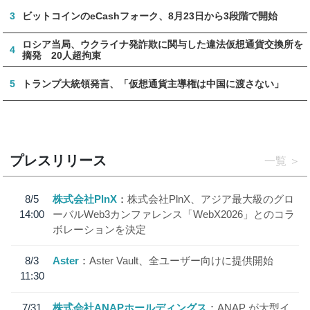
3
ビットコインのeCashフォーク、8月23日から3段階で開始
ロシア当局、ウクライナ発詐欺に関与した違法仮想通貨交換所を
4
摘発 20人超拘束
5
トランプ大統領発言、「仮想通貨主導権は中国に渡さない」
プレスリリース
一覧
8/5
株式会社PlnX
株式会社PlnX、アジア最大級のグロ
14:00
ーバルWeb3カンファレンス「WebX2026」とのコラ
ボレーションを決定
8/3
Aster
Aster Vault、全ユーザー向けに提供開始
11:30
7/31
株式会社ANAPホールディングス
ANAP が大型イ