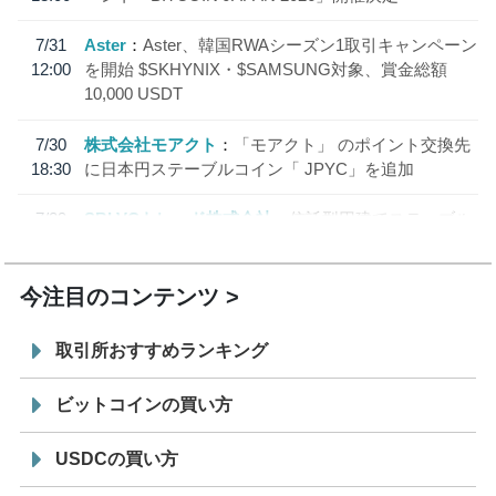
7/31
Aster
Aster、韓国RWAシーズン1取引キャンペーン
12:00
を開始 $SKHYNIX・$SAMSUNG対象、賞金総額
10,000 USDT
7/30
株式会社モアクト
「モアクト」 のポイント交換先
18:30
に日本円ステーブルコイン「 JPYC」を追加
7/29
SBI VCトレード株式会社
信託型円建てステーブル
19:30
コイン「JPYSC」徹底解説セミナーを開催
今注目のコンテンツ
取引所おすすめランキング
ビットコインの買い方
USDCの買い方