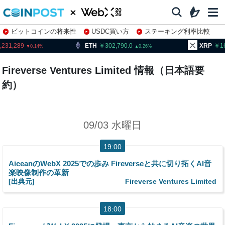
ビットコインの将来性
USDC買い方
ステーキング利率比較
株特集・関連銘柄
,231,289
ETH
302,790.0
XRP
16
0.14
0.26
Fireverse Ventures Limited 情報（日本語要
約）
09/03 水曜日
19:00
AiceanのWebX 2025での歩み Fireverseと共に切り拓くAI音
楽映像制作の革新
[出典元]
Fireverse Ventures Limited
18:00