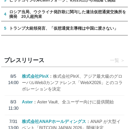
ロシア当局、ウクライナ発詐欺に関与した違法仮想通貨交換所を
4
摘発 20人超拘束
5
トランプ大統領発言、「仮想通貨主導権は中国に渡さない」
プレスリリース
一覧
8/5
株式会社PlnX
株式会社PlnX、アジア最大級のグロ
14:00
ーバルWeb3カンファレンス「WebX2026」とのコラ
ボレーションを決定
8/3
Aster
Aster Vault、全ユーザー向けに提供開始
11:30
7/31
株式会社ANAPホールディングス
ANAP が大型イ
13:00
ベント「BITCOIN JAPAN 2026」開催決定