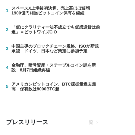
スペースX上場後初決算、売上高ほぼ倍増
1
1900億円相当ビットコイン保有を継続
「仮にクラリティー法不成立でも仮想通貨は前
2
進」＝ビットワイズCIO
中国主導のブロックチェーン規格、ISOが新規
3
承認 ドイツ、日本など策定に参加予定
金融庁、暗号資産・ステーブルコイン課を新
4
設 8月7日組織再編
アメリカンビットコイン、BTC採掘量過去最
5
高 保有数は8000BTC超
プレスリリース
一覧