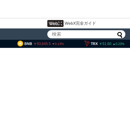
WebX完全ガイド
BNB
93,645.5
TRX
51.60
S
0.13
0.23