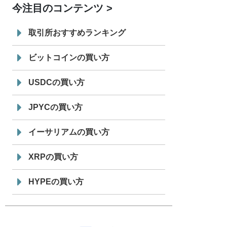
今注目のコンテンツ
7/29
SBI VCトレード株式会社
信託型円建
19:30
てステーブルコイン「JPYSC」徹底解
取引所おすすめランキング
説セミナーを開催
ビットコインの買い方
USDCの買い方
JPYCの買い方
イーサリアムの買い方
XRPの買い方
HYPEの買い方