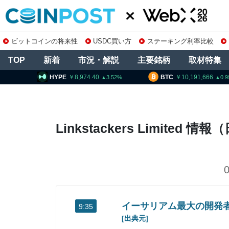
ビットコインの将来性
USDC買い方
ステーキング利率比較
TOP
新着
市況・解説
主要銘柄
取材特集
HYPE
8,974.40
BTC
10,191,666
3.52
0.99
Linkstackers Limited 
イーサリアム最大の開発
9:35
[出典元]