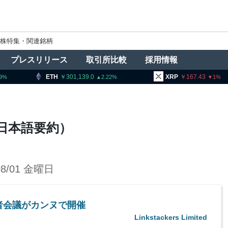
株特集・関連銘柄
プレスリリース
取引所比較
採用情報
ETH
301,139.0
XRP
167.43
2.22
1
情報（日本語要約）
08/01 金曜日
者会議がカンヌで開催
Linkstackers Limited