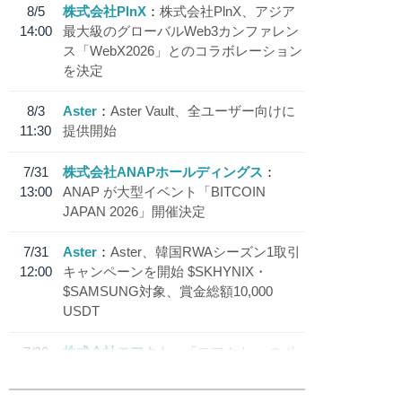
8/5
株式会社PlnX
株式会社PlnX、アジア
14:00
最大級のグローバルWeb3カンファレン
ス「WebX2026」とのコラボレーション
を決定
8/3
Aster
Aster Vault、全ユーザー向けに
11:30
提供開始
7/31
株式会社ANAPホールディングス
13:00
ANAP が大型イベント「BITCOIN
JAPAN 2026」開催決定
7/31
Aster
Aster、韓国RWAシーズン1取引
12:00
キャンペーンを開始 $SKHYNIX・
$SAMSUNG対象、賞金総額10,000
USDT
7/30
株式会社モアクト
「モアクト」 のポ
18:30
イント交換先に日本円ステーブルコイン
「 JPYC」を追加