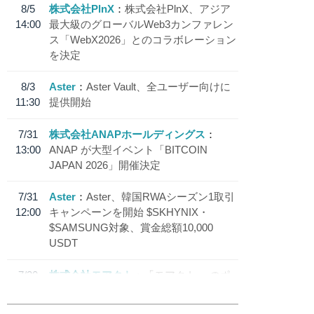
8/5
株式会社PlnX
株式会社PlnX、アジア
14:00
最大級のグローバルWeb3カンファレン
ス「WebX2026」とのコラボレーション
を決定
8/3
Aster
Aster Vault、全ユーザー向けに
11:30
提供開始
7/31
株式会社ANAPホールディングス
13:00
ANAP が大型イベント「BITCOIN
JAPAN 2026」開催決定
7/31
Aster
Aster、韓国RWAシーズン1取引
12:00
キャンペーンを開始 $SKHYNIX・
$SAMSUNG対象、賞金総額10,000
USDT
7/30
株式会社モアクト
「モアクト」 のポ
18:30
イント交換先に日本円ステーブルコイン
「 JPYC」を追加