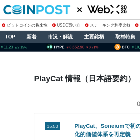
ビットコインの将来性
USDC買い方
ステーキング利率比較
TOP
新着
市況・解説
主要銘柄
取材特集
11.23
HYPE
8,652.90
BTC
10
2.15
0.71
PlayCat 情報（日本語要約）
PlayCat、Soneiu
15:50
化的価値体系を再定義