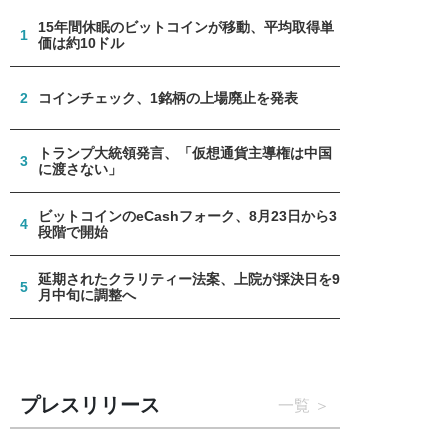
15年間休眠のビットコインが移動、平均取得単
1
価は約10ドル
2
コインチェック、1銘柄の上場廃止を発表
トランプ大統領発言、「仮想通貨主導権は中国
3
に渡さない」
ビットコインのeCashフォーク、8月23日から3
4
段階で開始
延期されたクラリティー法案、上院が採決日を9
5
月中旬に調整へ
プレスリリース
一覧