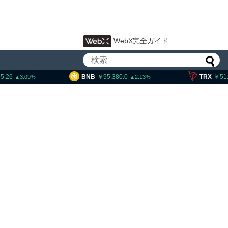
WebX完全ガイド
5.26
BNB
95,380.0
TRX
51
3.09
2.13