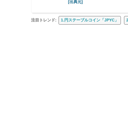
[出典元]
注目トレンド:
1.円ステーブルコイン「JPYC」