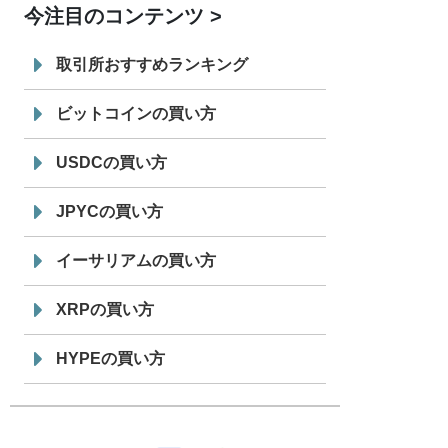
今注目のコンテンツ
7/29
SBI VCトレード株式会社
信託型円建
19:30
てステーブルコイン「JPYSC」徹底解
取引所おすすめランキング
説セミナーを開催
ビットコインの買い方
USDCの買い方
JPYCの買い方
イーサリアムの買い方
XRPの買い方
HYPEの買い方