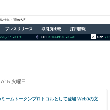
株特集・関連銘柄
プレスリリース
取引所比較
採用情報
,270,757
ETH
303,495.0
XRP
16
0.47
0.74
07/15 火曜日
mで初のミームトークンプロトコルとして登場 Web3の文