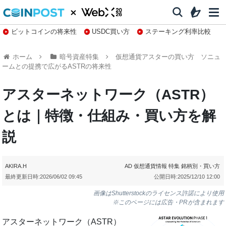
ビットコインの将来性
USDC買い方
ステーキング利率比較
株特集・関連銘柄
ホーム
暗号資産特集
仮想通貨アスターの買い方 ソニュ
ームとの提携で広がるASTRの将来性
アスターネットワーク（ASTR）
とは｜特徴・仕組み・買い方を解
説
AKIRA.H
AD
仮想通貨情報
特集
銘柄別・買い方
最終更新日時:
2026/06/02 09:45
公開日時:
2025/12/10 12:00
画像はShutterstockのライセンス許諾により使用
※このページには広告・PRが含まれます
アスターネットワーク（ASTR）